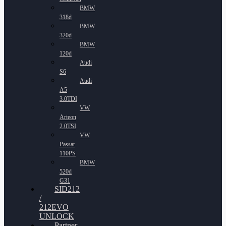
BMW
318d
BMW
320d
BMW
120d
Audi
S6
Audi
A5
3.0TDI
VW
Arteon
2.0TSI
VW
Passat
110PS
BMW
520d
G31
SID212
/
212EVO
UNLOCK
Partner