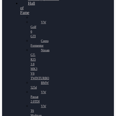
Hall
of
Fame
VW
Golf
6
GTI
Cupra
Formentor
Nissan
GT-
R35
3.8
MK3
V6
TWINTURBO
BMW
525d
VW
Passat
2.0TDI
VW
T6
Multivan