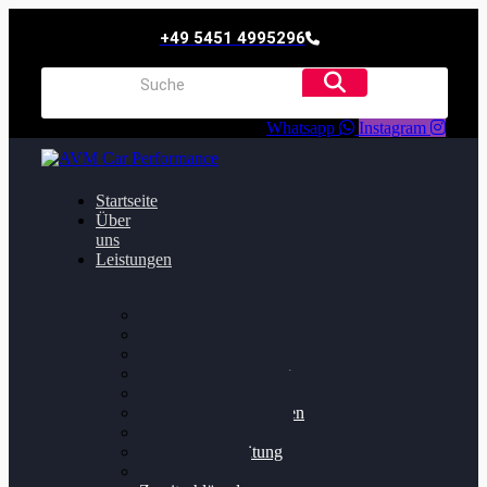
+49 5451 4995296
Whatsapp
Instagram
Startseite
Über
uns
Leistungen
Oildruck FIx
Dieselpartikelfilter
Softwareoptimierung
Getriebeoptimierung
Walnussstrahlen
Bremsscheiben planen
Software Update
Felgenaufbereitung
Ersatz- und