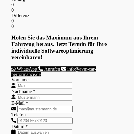
0
0
Differenz
0
0
Holen Sie das Maximum aus Ihrem
Fahrzeug heraus. Jetzt Termin für Ihre
individuelle Softwareoptimierung
vereinbaren!
WhatsApp
Anrufen
info@avm-car-
performance.de
Vorname
Nachname *
E-Mail *
Telefon
Datum *