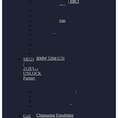
Nissan GT-R35 3.8 MK3
V6 TWINTURBO
BMW 525d
VW Passat 2.0TDI
VW T6 Multivan
BMW 318d
BMW 320d
BMW 120d
Audi S6
Audi A5 3.0TDI
VW Arteon 2.0TSI
VW Passat 110PS
BMW 520d G31
SID212
/
212EVO
UNLOCK
Partner
Bilgenroth Performance
Chiptuning Herzlacke
Chiptuning Duelmen
Chiptuning Schüttorf
Chiptuning Ahaus
Chiptuning Emsdetten
Golf