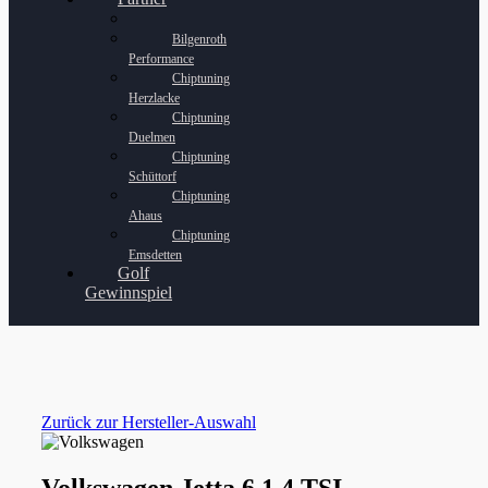
Bilgenroth
Performance
Chiptuning
Herzlacke
Chiptuning
Duelmen
Chiptuning
Schüttorf
Chiptuning
Ahaus
Chiptuning
Emsdetten
Golf
Gewinnspiel
Zurück zur Hersteller-Auswahl
Volkswagen Jetta 6 1.4 TSI