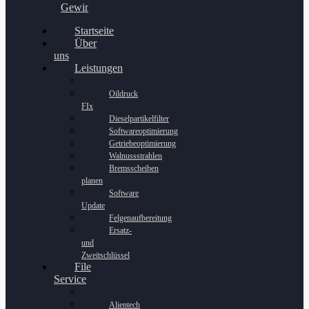
Gewinnspiel
Startseite
Über
uns
Leistungen
Oildruck
FIx
Dieselpartikelfilter
Softwareoptimierung
Getriebeoptimierung
Walnussstrahlen
Bremsscheiben
planen
Software
Update
Felgenaufbereitung
Ersatz-
und
Zweitschlüssel
File
Service
Alientech