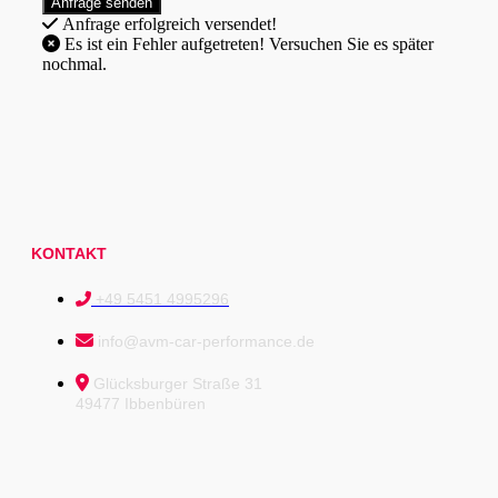
Anfrage erfolgreich versendet!
Es ist ein Fehler aufgetreten! Versuchen Sie es später
nochmal.
KONTAKT
+49 5451 4995296
info@avm-car-performance.de
Glücksburger Straße 31
49477 Ibbenbüren