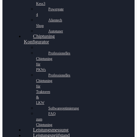
Kess3
Powergate
4
Alientech
Shop
Autotuner
Chiptuning
Konfigurator
Professionelles
Chiptuning
für
PKWs
Professionelles
Chiptuning
für
Traktoren
&
LKW
Softwareoptimierung
FAQ
zum
Chiptuning
Leistungsmessung
Leistungsprüfstand