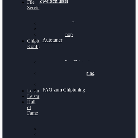
Zweitschlüssel
File
Service
Alientech Kess3
Powergate 4
Alientech Shop
Autotuner
Chiptuning
Konfigurator
Professionelles Chiptuning
für PKWs
Professionelles Chiptuning
für Traktoren & LKW
Softwareoptimierung
FAQ zum Chiptuning
Leistungsmessung
Leistungsprüfstand
Hall
of
Fame
VW Golf 6 GTI
Cupra Formentor