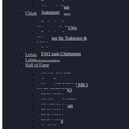
Powergate 4
Alientech Shop
Autotuner
Chiptuning Konfigurator
Professionelles
Chiptuning für PKWs
Professionelles
Chiptuning für Traktoren &
LKW
Softwareoptimierung
FAQ zum Chiptuning
Leistungsmessung
Leistungsprüfstand
Hall of Fame
VW Golf 6 GTI
Cupra Formentor
Nissan GT-R35 3.8 MK3
V6 TWINTURBO
BMW 525d
VW Passat 2.0TDI
VW T6 Multivan
BMW 318d
BMW 320d
BMW 120d
Audi S6