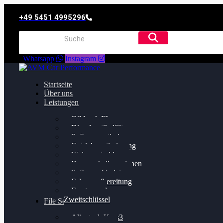
+49 5451 4995296
Whatsapp
Instagram
Startseite
Über uns
Leistungen
Oildruck FIx
Dieselpartikelfilter
Softwareoptimierung
Getriebeoptimierung
Walnussstrahlen
Bremsscheiben planen
Software Update
Felgenaufbereitung
Ersatz- und
Zweitschlüssel
File Service
Alientech Kess3