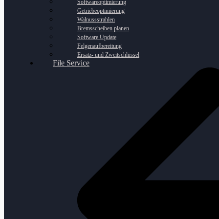
Softwareoptimierung
Getriebeoptimierung
Walnussstrahlen
Bremsscheiben planen
Software Update
Felgenaufbereitung
Ersatz- und Zweitschlüssel
File Service