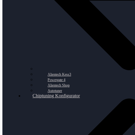
Alientech Kess3
Powergate 4
Alientech Shop
Autotuner
Chiptuning Konfigurator