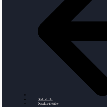
Oildruck FIx
Dieselpartikelfilter