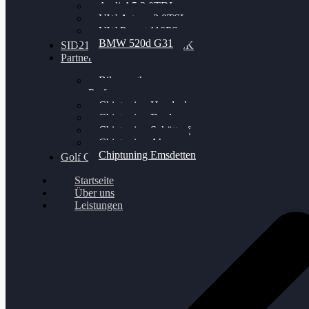
Audi A5 3.0TDI
VW Arteon 2.0TSI
VW Passat 110PS
BMW 520d G31
SID212 / 212EVO UNLOCK
Partner
Bilgenroth
Performance
Chiptuning Herzlacke
Chiptuning Duelmen
Chiptuning Schüttorf
Chiptuning Ahaus
Chiptuning Emsdetten
Golf Gewinnspiel
Startseite
Über uns
Leistungen