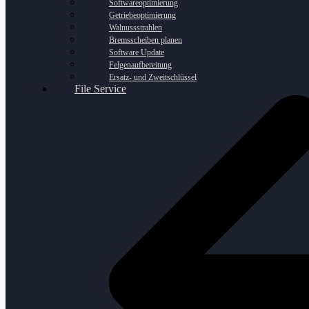
Softwareoptimierung
Getriebeoptimierung
Walnussstrahlen
Bremsscheiben planen
Software Update
Felgenaufbereitung
Ersatz- und Zweitschlüssel
File Service