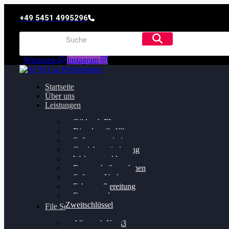
+49 5451 4995296
Whatsapp
Instagram
Startseite
Über uns
Leistungen
Oildruck FIx
Dieselpartikelfilter
Softwareoptimierung
Getriebeoptimierung
Walnussstrahlen
Bremsscheiben planen
Software Update
Felgenaufbereitung
Ersatz- und
Zweitschlüssel
File Service
Alientech Kess3