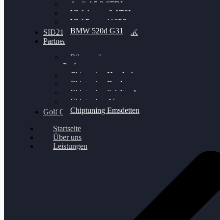
Audi A5 3.0TDI
VW Arteon 2.0TSI
VW Passat 110PS
BMW 520d G31
SID212 / 212EVO UNLOCK
Partner
Bilgenroth
Performance
Chiptuning Herzlacke
Chiptuning Duelmen
Chiptuning Schüttorf
Chiptuning Ahaus
Chiptuning Emsdetten
Golf Gewinnspiel
Startseite
Über uns
Leistungen