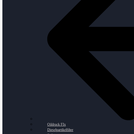
Oildruck FIx
Dieselpartikelfilter