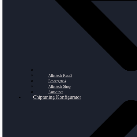
Alientech Kess3
Powergate 4
Alientech Shop
Autotuner
Chiptuning Konfigurator