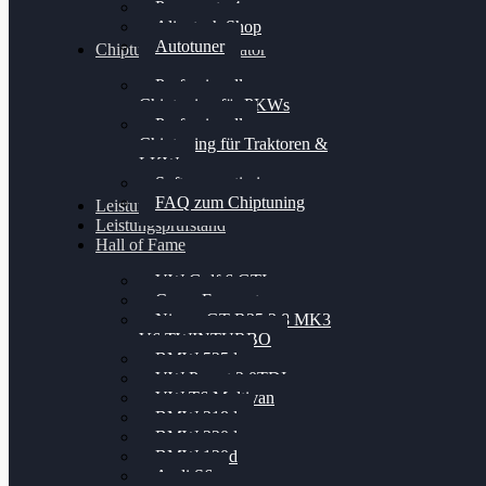
Powergate 4
Alientech Shop
Autotuner
Chiptuning Konfigurator
Professionelles
Chiptuning für PKWs
Professionelles
Chiptuning für Traktoren &
LKW
Softwareoptimierung
FAQ zum Chiptuning
Leistungsmessung
Leistungsprüfstand
Hall of Fame
VW Golf 6 GTI
Cupra Formentor
Nissan GT-R35 3.8 MK3
V6 TWINTURBO
BMW 525d
VW Passat 2.0TDI
VW T6 Multivan
BMW 318d
BMW 320d
BMW 120d
Audi S6