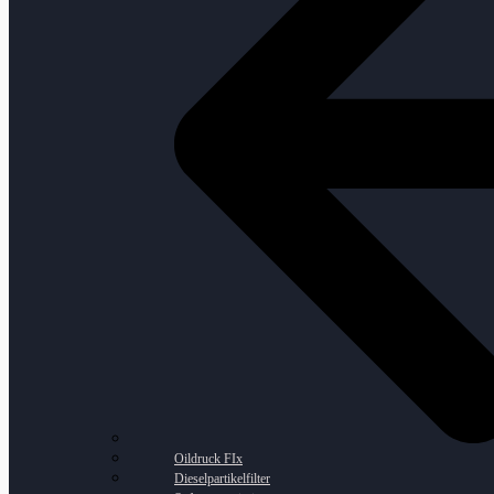
Oildruck FIx
Dieselpartikelfilter