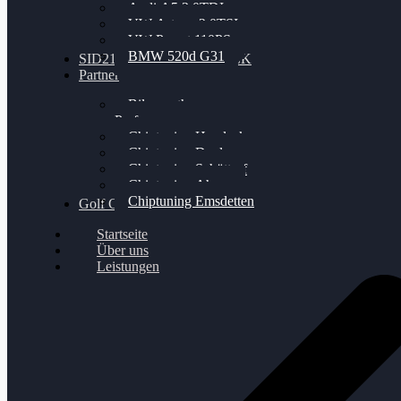
Audi A5 3.0TDI
VW Arteon 2.0TSI
VW Passat 110PS
BMW 520d G31
SID212 / 212EVO UNLOCK
Partner
Bilgenroth
Performance
Chiptuning Herzlacke
Chiptuning Duelmen
Chiptuning Schüttorf
Chiptuning Ahaus
Chiptuning Emsdetten
Golf Gewinnspiel
Startseite
Über uns
Leistungen