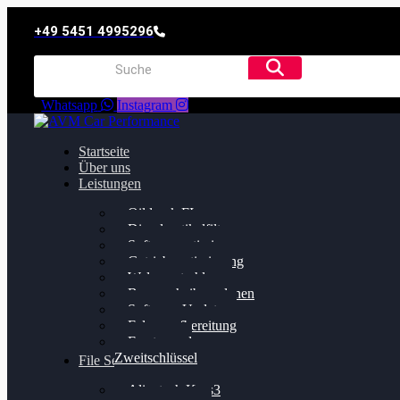
+49 5451 4995296
Whatsapp
Instagram
Startseite
Über uns
Leistungen
Oildruck FIx
Dieselpartikelfilter
Softwareoptimierung
Getriebeoptimierung
Walnussstrahlen
Bremsscheiben planen
Software Update
Felgenaufbereitung
Ersatz- und
Zweitschlüssel
File Service
Alientech Kess3