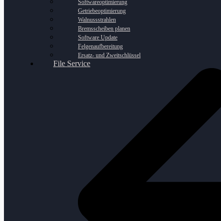
Softwareoptimierung
Getriebeoptimierung
Walnussstrahlen
Bremsscheiben planen
Software Update
Felgenaufbereitung
Ersatz- und Zweitschlüssel
File Service