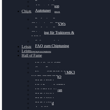
Powergate 4
Alientech Shop
Autotuner
Chiptuning Konfigurator
Professionelles
Chiptuning für PKWs
Professionelles
Chiptuning für Traktoren &
LKW
Softwareoptimierung
FAQ zum Chiptuning
Leistungsmessung
Leistungsprüfstand
Hall of Fame
VW Golf 6 GTI
Cupra Formentor
Nissan GT-R35 3.8 MK3
V6 TWINTURBO
BMW 525d
VW Passat 2.0TDI
VW T6 Multivan
BMW 318d
BMW 320d
BMW 120d
Audi S6