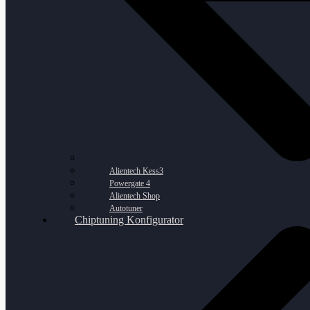
Alientech Kess3
Powergate 4
Alientech Shop
Autotuner
Chiptuning Konfigurator