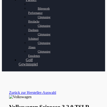
Bilgenroth
Performance
Chiptuning
Herzlacke
Chiptuning
Duelmen
Chiptuning
Schüttorf
Chiptuning
Ahaus
Chiptuning
Emsdetten
Golf
Gewinnspiel
Zurück zur Hersteller-Auswahl
Volkswagen Scirocco 3 2.0 TSI R