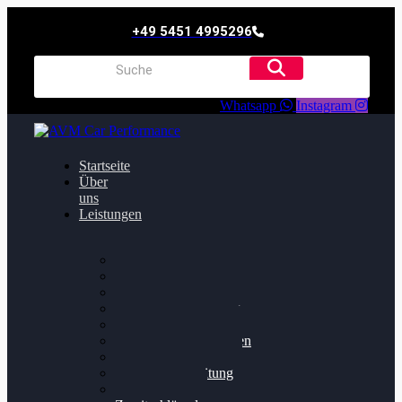
+49 5451 4995296
Whatsapp
Instagram
Startseite
Über
uns
Leistungen
Oildruck FIx
Dieselpartikelfilter
Softwareoptimierung
Getriebeoptimierung
Walnussstrahlen
Bremsscheiben planen
Software Update
Felgenaufbereitung
Ersatz- und