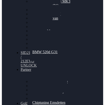
Nissan GT-R35 3.8 MK3
V6 TWINTURBO
BMW 525d
VW Passat 2.0TDI
VW T6 Multivan
BMW 318d
BMW 320d
BMW 120d
Audi S6
Audi A5 3.0TDI
VW Arteon 2.0TSI
VW Passat 110PS
BMW 520d G31
SID212
/
212EVO
UNLOCK
Partner
Bilgenroth Performance
Chiptuning Herzlacke
Chiptuning Duelmen
Chiptuning Schüttorf
Chiptuning Ahaus
Chiptuning Emsdetten
Golf