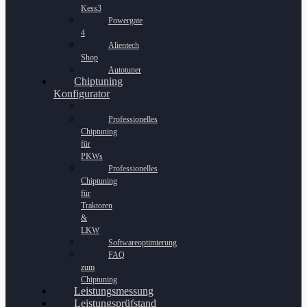
Kess3
Powergate
4
Alientech
Shop
Autotuner
Chiptuning
Konfigurator
Professionelles
Chiptuning
für
PKWs
Professionelles
Chiptuning
für
Traktoren
&
LKW
Softwareoptimierung
FAQ
zum
Chiptuning
Leistungsmessung
Leistungsprüfstand