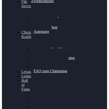
Zweitschlüssel
File
Service
Alientech Kess3
Powergate 4
Alientech Shop
Autotuner
Chiptuning
Konfigurator
Professionelles Chiptuning
für PKWs
Professionelles Chiptuning
für Traktoren & LKW
Softwareoptimierung
FAQ zum Chiptuning
Leistungsmessung
Leistungsprüfstand
Hall
of
Fame
VW Golf 6 GTI
Cupra Formentor