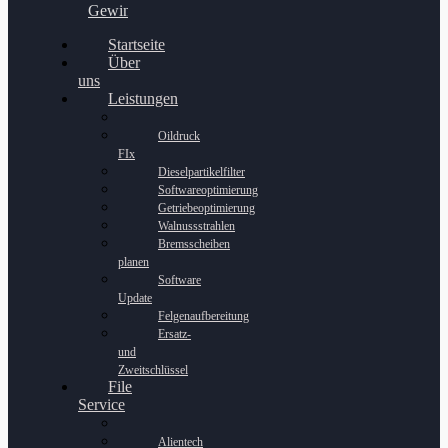
Gewinnspiel
Startseite
Über
uns
Leistungen
Oildruck
FIx
Dieselpartikelfilter
Softwareoptimierung
Getriebeoptimierung
Walnussstrahlen
Bremsscheiben
planen
Software
Update
Felgenaufbereitung
Ersatz-
und
Zweitschlüssel
File
Service
Alientech