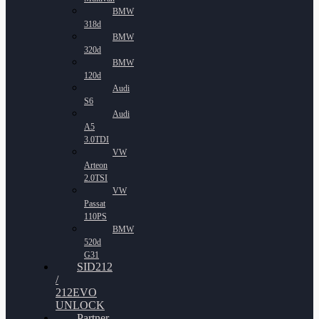
BMW
318d
BMW
320d
BMW
120d
Audi
S6
Audi
A5
3.0TDI
VW
Arteon
2.0TSI
VW
Passat
110PS
BMW
520d
G31
SID212
/
212EVO
UNLOCK
Partner