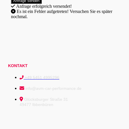
Anfrage erfolgreich versendet!
Es ist ein Fehler aufgetreten! Versuchen Sie es später
nochmal.
KONTAKT
+49 5451 4995296
info@avm-car-performance.de
Glücksburger Straße 31
49477 Ibbenbüren