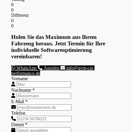
0
0
Differenz
0
0
Holen Sie das Maximum aus Ihrem
Fahrzeug heraus. Jetzt Termin für Ihre
individuelle Softwareoptimierung
vereinbaren!
WhatsApp
Anrufen
info@avm-car-
performance.de
Vorname
Nachname *
E-Mail *
Telefon
Datum *