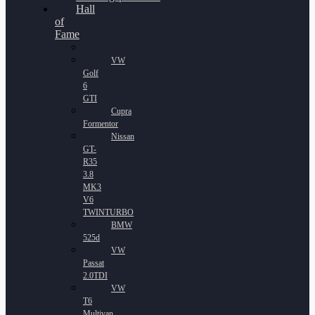
Hall
of
Fame
VW
Golf
6
GTI
Cupra
Formentor
Nissan
GT-
R35
3.8
MK3
V6
TWINTURBO
BMW
525d
VW
Passat
2.0TDI
VW
T6
Multivan