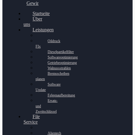
Gewinnspiel
Startseite
Über
uns
Leistungen
Oildruck
FIx
Dieselpartikelfilter
Softwareoptimierung
Getriebeoptimierung
Walnussstrahlen
Bremsscheiben
planen
Software
Update
Felgenaufbereitung
Ersatz-
und
Zweitschlüssel
File
Service
Alientech