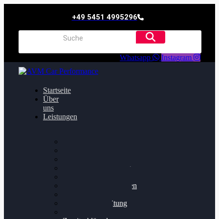
+49 5451 4995296
Whatsapp
Instagram
Startseite
Über
uns
Leistungen
Oildruck FIx
Dieselpartikelfilter
Softwareoptimierung
Getriebeoptimierung
Walnussstrahlen
Bremsscheiben planen
Software Update
Felgenaufbereitung
Ersatz- und