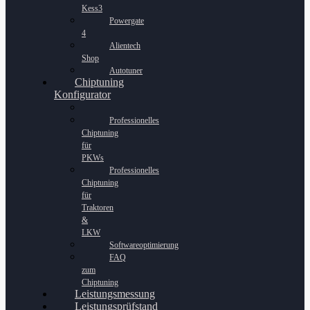
Kess3
Powergate
4
Alientech
Shop
Autotuner
Chiptuning
Konfigurator
Professionelles
Chiptuning
für
PKWs
Professionelles
Chiptuning
für
Traktoren
&
LKW
Softwareoptimierung
FAQ
zum
Chiptuning
Leistungsmessung
Leistungsprüfstand