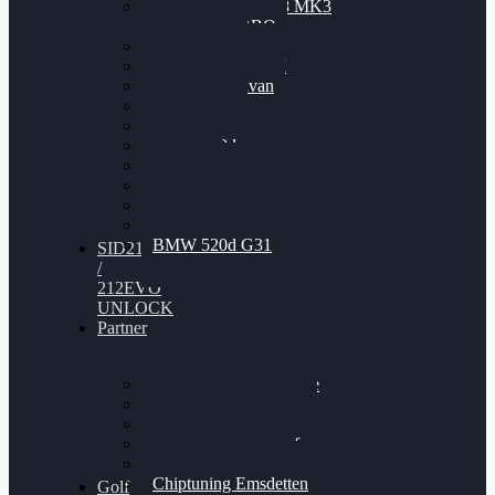
Nissan GT-R35 3.8 MK3
V6 TWINTURBO
BMW 525d
VW Passat 2.0TDI
VW T6 Multivan
BMW 318d
BMW 320d
BMW 120d
Audi S6
Audi A5 3.0TDI
VW Arteon 2.0TSI
VW Passat 110PS
BMW 520d G31
SID212
/
212EVO
UNLOCK
Partner
Bilgenroth Performance
Chiptuning Herzlacke
Chiptuning Duelmen
Chiptuning Schüttorf
Chiptuning Ahaus
Chiptuning Emsdetten
Golf