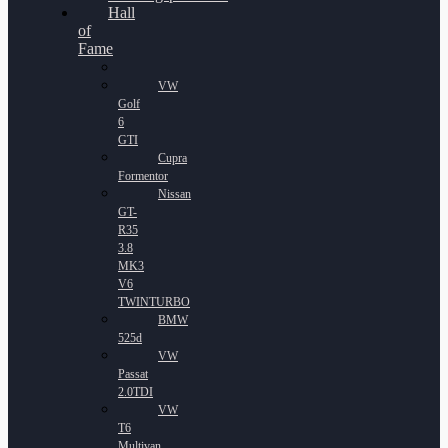
Hall
of
Fame
VW
Golf
6
GTI
Cupra
Formentor
Nissan
GT-
R35
3.8
MK3
V6
TWINTURBO
BMW
525d
VW
Passat
2.0TDI
VW
T6
Multivan