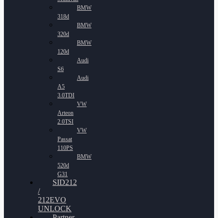
BMW
318d
BMW
320d
BMW
120d
Audi
S6
Audi
A5
3.0TDI
VW
Arteon
2.0TSI
VW
Passat
110PS
BMW
520d
G31
SID212
/
212EVO
UNLOCK
Partner