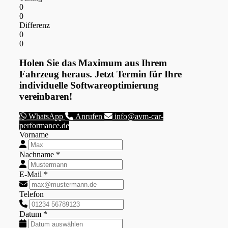
0
0
Differenz
0
0
Holen Sie das Maximum aus Ihrem
Fahrzeug heraus. Jetzt Termin für Ihre
individuelle Softwareoptimierung
vereinbaren!
WhatsApp
Anrufen
info@avm-car-
performance.de
Vorname
Nachname *
E-Mail *
Telefon
Datum *