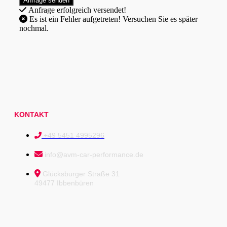
Anfrage erfolgreich versendet!
Es ist ein Fehler aufgetreten! Versuchen Sie es später
nochmal.
KONTAKT
+49 5451 4995296
info@avm-car-performance.de
Glücksburger Straße 31
49477 Ibbenbüren