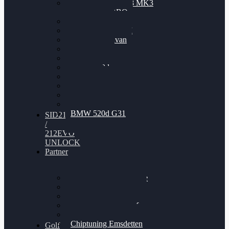
Nissan GT-R35 3.8 MK3
V6 TWINTURBO
BMW 525d
VW Passat 2.0TDI
VW T6 Multivan
BMW 318d
BMW 320d
BMW 120d
Audi S6
Audi A5 3.0TDI
VW Arteon 2.0TSI
VW Passat 110PS
BMW 520d G31
SID212
/
212EVO
UNLOCK
Partner
Bilgenroth Performance
Chiptuning Herzlacke
Chiptuning Duelmen
Chiptuning Schüttorf
Chiptuning Ahaus
Chiptuning Emsdetten
Golf