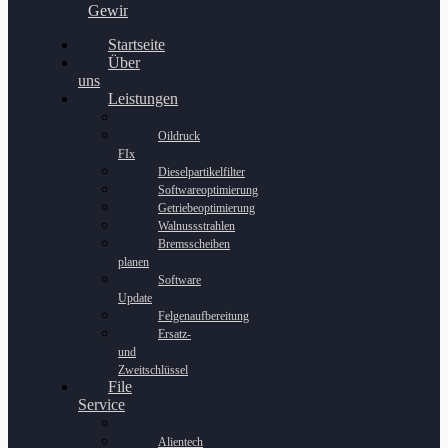
Gewinnspiel
Startseite
Über
uns
Leistungen
Oildruck
FIx
Dieselpartikelfilter
Softwareoptimierung
Getriebeoptimierung
Walnussstrahlen
Bremsscheiben
planen
Software
Update
Felgenaufbereitung
Ersatz-
und
Zweitschlüssel
File
Service
Alientech