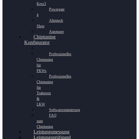
Kess3
Powergate
4
Alientech
Shop
Autotuner
Chiptuning
Konfigurator
Professionelles
Chiptuning
für
PKWs
Professionelles
Chiptuning
für
Traktoren
&
LKW
Softwareoptimierung
FAQ
zum
Chiptuning
Leistungsmessung
Leistungsprüfstand