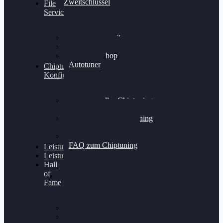
Zweitschlüssel
File
Service
Alientech Kess3
Powergate 4
Alientech Shop
Autotuner
Chiptuning
Konfigurator
Professionelles Chiptuning
für PKWs
Professionelles Chiptuning
für Traktoren & LKW
Softwareoptimierung
FAQ zum Chiptuning
Leistungsmessung
Leistungsprüfstand
Hall
of
Fame
VW Golf 6 GTI
Cupra Formentor