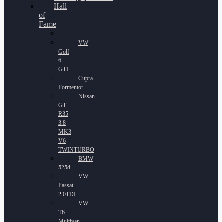
Hall
of
Fame
VW
Golf
6
GTI
Cupra
Formentor
Nissan
GT-
R35
3.8
MK3
V6
TWINTURBO
BMW
525d
VW
Passat
2.0TDI
VW
T6
Multivan