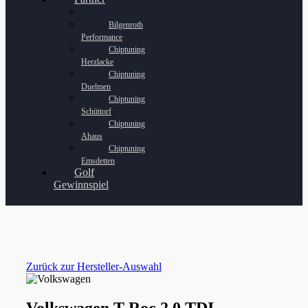
Bilgenroth
Performance
Chiptuning
Herzlacke
Chiptuning
Duelmen
Chiptuning
Schüttorf
Chiptuning
Ahaus
Chiptuning
Emsdetten
Golf
Gewinnspiel
Zurück zur Hersteller-Auswahl
Volkswagen T-Roc 2.0 TDI