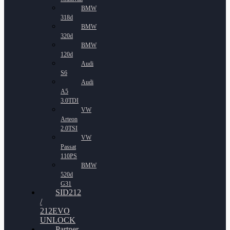
BMW
318d
BMW
320d
BMW
120d
Audi
S6
Audi
A5
3.0TDI
VW
Arteon
2.0TSI
VW
Passat
110PS
BMW
520d
G31
SID212
/
212EVO
UNLOCK
Partner