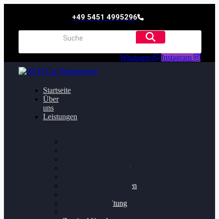
+49 5451 4995296
Whatsapp
Instagram
Startseite
Über
uns
Leistungen
Oildruck FIx
Dieselpartikelfilter
Softwareoptimierung
Getriebeoptimierung
Walnussstrahlen
Bremsscheiben planen
Software Update
Felgenaufbereitung
Ersatz- und