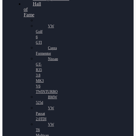
Hall
of
Fame
VW
Golf
6
GTI
Cupra
Formentor
Nissan
GT-
R35
3.8
MK3
V6
TWINTURBO
BMW
525d
VW
Passat
2.0TDI
VW
T6
Multivan