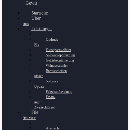
Gewinnspiel
Startseite
Über
uns
Leistungen
Oildruck
FIx
Dieselpartikelfilter
Softwareoptimierung
Getriebeoptimierung
Walnussstrahlen
Bremsscheiben
planen
Software
Update
Felgenaufbereitung
Ersatz-
und
Zweitschlüssel
File
Service
Alientech