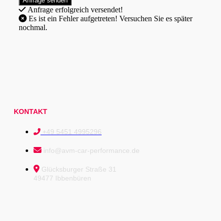
Anfrage erfolgreich versendet!
Es ist ein Fehler aufgetreten! Versuchen Sie es später
nochmal.
KONTAKT
+49 5451 4995296
info@avm-car-performance.de
Glücksburger Straße 31
49477 Ibbenbüren