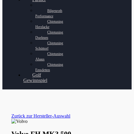
Bilgenroth
Performance
Chiptuning
Herzlacke
Chiptuning
Duelmen
Chiptuning
Schüttorf
Chiptuning
Ahaus
Chiptuning
Emsdetten
Golf
Gewinnspiel
Zurück zur Hersteller-Auswahl
Volvo FH MK3 500