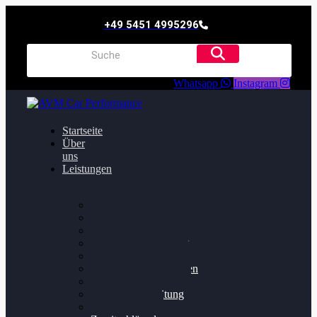
+49 5451 4995296
Whatsapp
Instagram
Startseite
Über
uns
Leistungen
Oildruck FIx
Dieselpartikelfilter
Softwareoptimierung
Getriebeoptimierung
Walnussstrahlen
Bremsscheiben planen
Software Update
Felgenaufbereitung
Ersatz- und