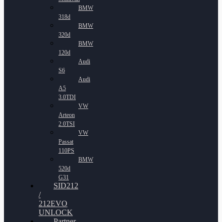
BMW
318d
BMW
320d
BMW
120d
Audi
S6
Audi
A5
3.0TDI
VW
Arteon
2.0TSI
VW
Passat
110PS
BMW
520d
G31
SID212
/
212EVO
UNLOCK
Partner