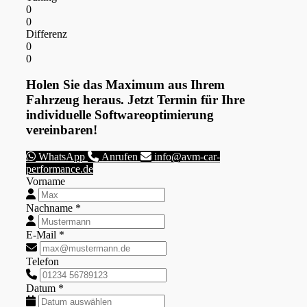
0
0
Differenz
0
0
Holen Sie das Maximum aus Ihrem
Fahrzeug heraus. Jetzt Termin für Ihre
individuelle Softwareoptimierung
vereinbaren!
WhatsApp
Anrufen
info@avm-car-
performance.de
Vorname
Nachname *
E-Mail *
Telefon
Datum *