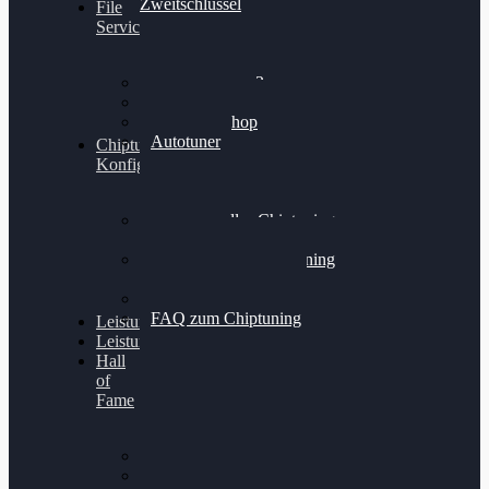
Zweitschlüssel
File
Service
Alientech Kess3
Powergate 4
Alientech Shop
Autotuner
Chiptuning
Konfigurator
Professionelles Chiptuning
für PKWs
Professionelles Chiptuning
für Traktoren & LKW
Softwareoptimierung
FAQ zum Chiptuning
Leistungsmessung
Leistungsprüfstand
Hall
of
Fame
VW Golf 6 GTI
Cupra Formentor