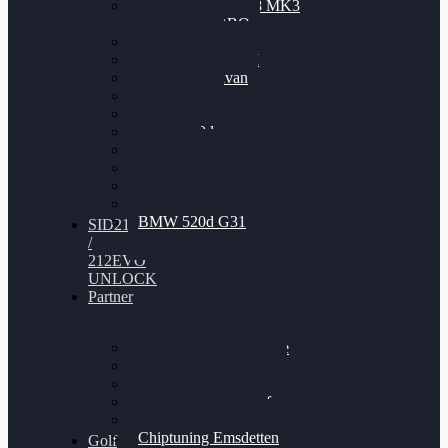
Nissan GT-R35 3.8 MK3
V6 TWINTURBO
BMW 525d
VW Passat 2.0TDI
VW T6 Multivan
BMW 318d
BMW 320d
BMW 120d
Audi S6
Audi A5 3.0TDI
VW Arteon 2.0TSI
VW Passat 110PS
BMW 520d G31
SID212
/
212EVO
UNLOCK
Partner
Bilgenroth Performance
Chiptuning Herzlacke
Chiptuning Duelmen
Chiptuning Schüttorf
Chiptuning Ahaus
Chiptuning Emsdetten
Golf