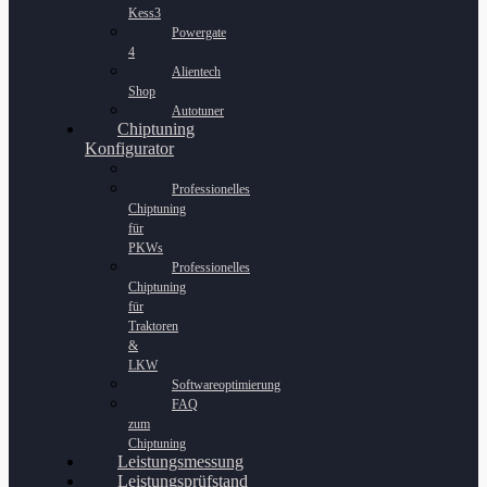
Kess3
Powergate
4
Alientech
Shop
Autotuner
Chiptuning
Konfigurator
Professionelles
Chiptuning
für
PKWs
Professionelles
Chiptuning
für
Traktoren
&
LKW
Softwareoptimierung
FAQ
zum
Chiptuning
Leistungsmessung
Leistungsprüfstand