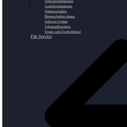
Softwareoptimierung
Getriebeoptimierung
Walnussstrahlen
Bremsscheiben planen
Software Update
Felgenaufbereitung
Ersatz- und Zweitschlüssel
File Service