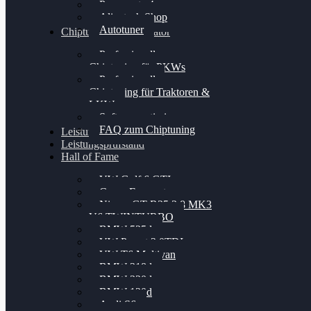
Powergate 4
Alientech Shop
Autotuner
Chiptuning Konfigurator
Professionelles
Chiptuning für PKWs
Professionelles
Chiptuning für Traktoren &
LKW
Softwareoptimierung
FAQ zum Chiptuning
Leistungsmessung
Leistungsprüfstand
Hall of Fame
VW Golf 6 GTI
Cupra Formentor
Nissan GT-R35 3.8 MK3
V6 TWINTURBO
BMW 525d
VW Passat 2.0TDI
VW T6 Multivan
BMW 318d
BMW 320d
BMW 120d
Audi S6