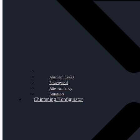
Alientech Kess3
Powergate 4
Alientech Shop
Autotuner
Chiptuning Konfigurator