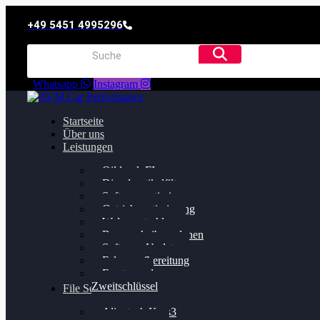
+49 5451 4995296
Whatsapp
Instagram
Startseite
Über uns
Leistungen
Oildruck FIx
Dieselpartikelfilter
Softwareoptimierung
Getriebeoptimierung
Walnussstrahlen
Bremsscheiben planen
Software Update
Felgenaufbereitung
Ersatz- und
Zweitschlüssel
File Service
Alientech Kess3