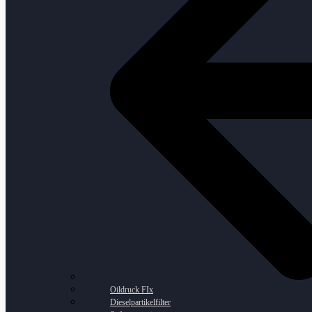
Oildruck FIx
Dieselpartikelfilter