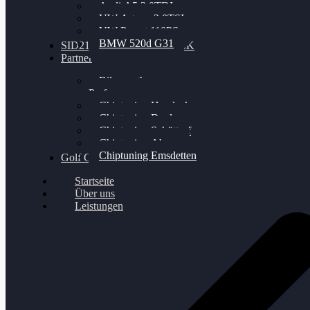
Audi A5 3.0TDI
VW Arteon 2.0TSI
VW Passat 110PS
BMW 520d G31
SID212 / 212EVO UNLOCK
Partner
Bilgenroth
Performance
Chiptuning Herzlacke
Chiptuning Duelmen
Chiptuning Schüttorf
Chiptuning Ahaus
Chiptuning Emsdetten
Golf Gewinnspiel
Startseite
Über uns
Leistungen