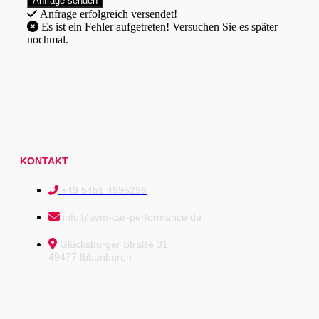
Anfrage erfolgreich versendet!
Es ist ein Fehler aufgetreten! Versuchen Sie es später
nochmal.
KONTAKT
+49 5451 4995296
info@avm-car-performance.de
Glücksburger Straße 31
49477 Ibbenbüren