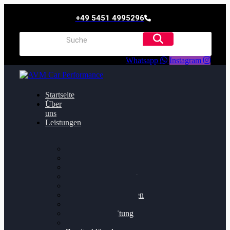
+49 5451 4995296
Whatsapp
Instagram
Startseite
Über
uns
Leistungen
Oildruck FIx
Dieselpartikelfilter
Softwareoptimierung
Getriebeoptimierung
Walnussstrahlen
Bremsscheiben planen
Software Update
Felgenaufbereitung
Ersatz- und