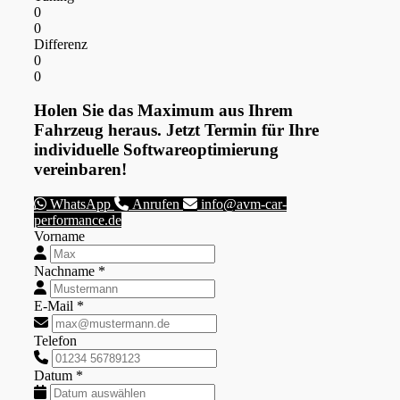
0
0
Differenz
0
0
Holen Sie das Maximum aus Ihrem
Fahrzeug heraus. Jetzt Termin für Ihre
individuelle Softwareoptimierung
vereinbaren!
WhatsApp
Anrufen
info@avm-car-
performance.de
Vorname
Nachname *
E-Mail *
Telefon
Datum *