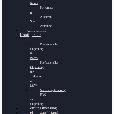
Kess3
Powergate
4
Alientech
Shop
Autotuner
Chiptuning
Konfigurator
Professionelles
Chiptuning
für
PKWs
Professionelles
Chiptuning
für
Traktoren
&
LKW
Softwareoptimierung
FAQ
zum
Chiptuning
Leistungsmessung
Leistungsprüfstand