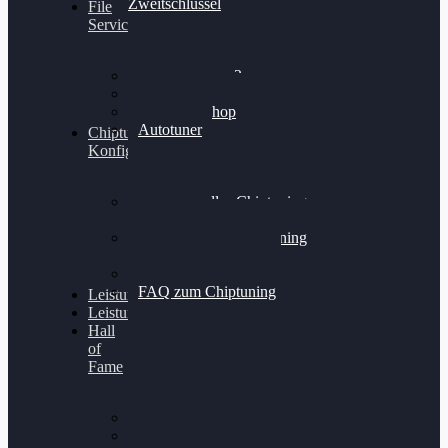
Zweitschlüssel
File
Service
Alientech Kess3
Powergate 4
Alientech Shop
Autotuner
Chiptuning
Konfigurator
Professionelles Chiptuning
für PKWs
Professionelles Chiptuning
für Traktoren & LKW
Softwareoptimierung
FAQ zum Chiptuning
Leistungsmessung
Leistungsprüfstand
Hall
of
Fame
VW Golf 6 GTI
Cupra Formentor