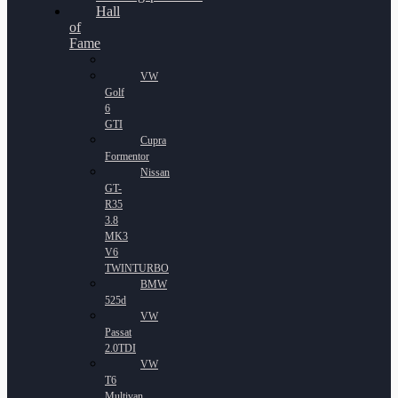
Hall
of
Fame
VW
Golf
6
GTI
Cupra
Formentor
Nissan
GT-
R35
3.8
MK3
V6
TWINTURBO
BMW
525d
VW
Passat
2.0TDI
VW
T6
Multivan