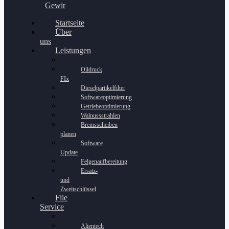
Gewinnspiel
Startseite
Über
uns
Leistungen
Oildruck
FIx
Dieselpartikelfilter
Softwareoptimierung
Getriebeoptimierung
Walnussstrahlen
Bremsscheiben
planen
Software
Update
Felgenaufbereitung
Ersatz-
und
Zweitschlüssel
File
Service
Alientech