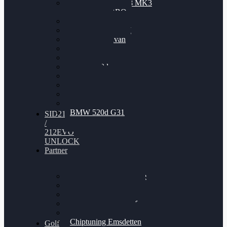
Nissan GT-R35 3.8 MK3
V6 TWINTURBO
BMW 525d
VW Passat 2.0TDI
VW T6 Multivan
BMW 318d
BMW 320d
BMW 120d
Audi S6
Audi A5 3.0TDI
VW Arteon 2.0TSI
VW Passat 110PS
BMW 520d G31
SID212
/
212EVO
UNLOCK
Partner
Bilgenroth Performance
Chiptuning Herzlacke
Chiptuning Duelmen
Chiptuning Schüttorf
Chiptuning Ahaus
Chiptuning Emsdetten
Golf