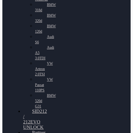
BMW
318d
BMW
320d
BMW
120d
Audi
S6
Audi
A5
3.0TDI
VW
Arteon
2.0TSI
VW
Passat
110PS
BMW
520d
G31
SID212
/
212EVO
UNLOCK
Partner