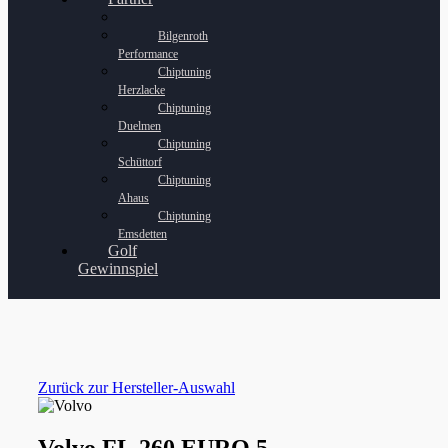
Bilgenroth
Performance
Chiptuning
Herzlacke
Chiptuning
Duelmen
Chiptuning
Schüttorf
Chiptuning
Ahaus
Chiptuning
Emsdetten
Golf
Gewinnspiel
Zurück zur Hersteller-Auswahl
Volvo FL 260 EURO 5