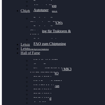
Powergate 4
Alientech Shop
Autotuner
Chiptuning Konfigurator
Professionelles
Chiptuning für PKWs
Professionelles
Chiptuning für Traktoren &
LKW
Softwareoptimierung
FAQ zum Chiptuning
Leistungsmessung
Leistungsprüfstand
Hall of Fame
VW Golf 6 GTI
Cupra Formentor
Nissan GT-R35 3.8 MK3
V6 TWINTURBO
BMW 525d
VW Passat 2.0TDI
VW T6 Multivan
BMW 318d
BMW 320d
BMW 120d
Audi S6