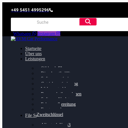
+49 5451 4995296
Whatsapp
Instagram
Startseite
Über uns
Leistungen
Oildruck FIx
Dieselpartikelfilter
Softwareoptimierung
Getriebeoptimierung
Walnussstrahlen
Bremsscheiben planen
Software Update
Felgenaufbereitung
Ersatz- und
Zweitschlüssel
File Service
Alientech Kess3