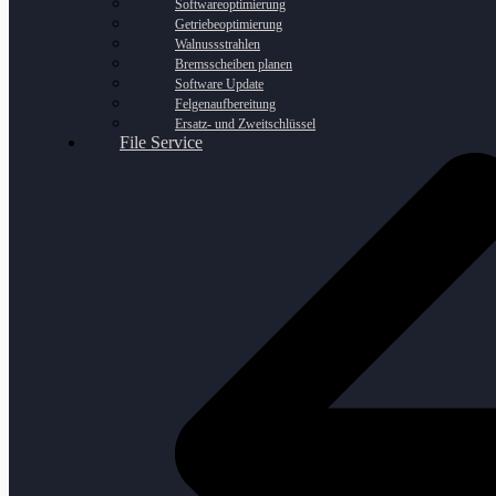
Softwareoptimierung
Getriebeoptimierung
Walnussstrahlen
Bremsscheiben planen
Software Update
Felgenaufbereitung
Ersatz- und Zweitschlüssel
File Service