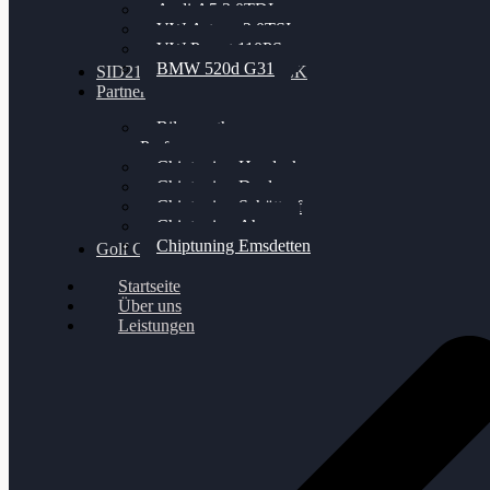
Audi A5 3.0TDI
VW Arteon 2.0TSI
VW Passat 110PS
BMW 520d G31
SID212 / 212EVO UNLOCK
Partner
Bilgenroth
Performance
Chiptuning Herzlacke
Chiptuning Duelmen
Chiptuning Schüttorf
Chiptuning Ahaus
Chiptuning Emsdetten
Golf Gewinnspiel
Startseite
Über uns
Leistungen