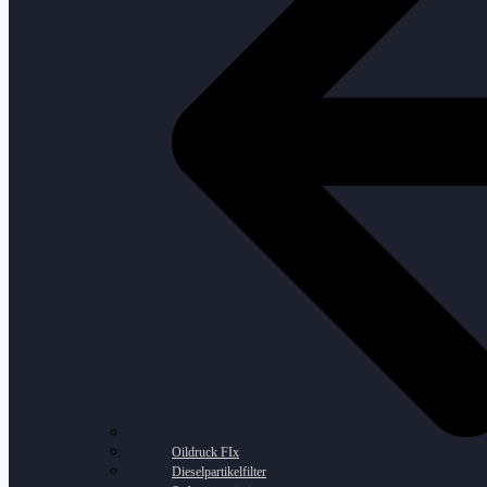
Oildruck FIx
Dieselpartikelfilter