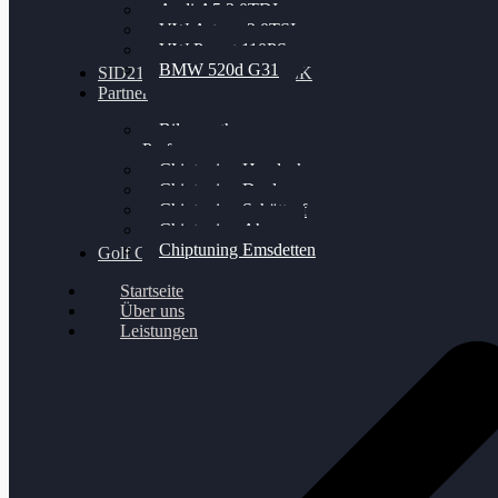
Audi A5 3.0TDI
VW Arteon 2.0TSI
VW Passat 110PS
BMW 520d G31
SID212 / 212EVO UNLOCK
Partner
Bilgenroth
Performance
Chiptuning Herzlacke
Chiptuning Duelmen
Chiptuning Schüttorf
Chiptuning Ahaus
Chiptuning Emsdetten
Golf Gewinnspiel
Startseite
Über uns
Leistungen