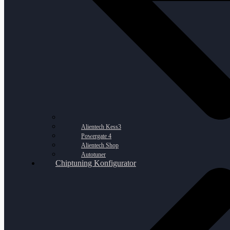
Alientech Kess3
Powergate 4
Alientech Shop
Autotuner
Chiptuning Konfigurator