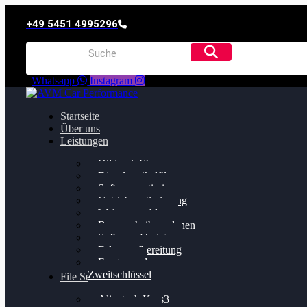
+49 5451 4995296
Whatsapp
Instagram
Startseite
Über uns
Leistungen
Oildruck FIx
Dieselpartikelfilter
Softwareoptimierung
Getriebeoptimierung
Walnussstrahlen
Bremsscheiben planen
Software Update
Felgenaufbereitung
Ersatz- und
Zweitschlüssel
File Service
Alientech Kess3