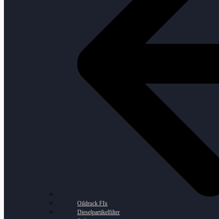
Oildruck FIx
Dieselpartikelfilter