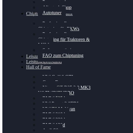
Powergate 4
Alientech Shop
Autotuner
Chiptuning Konfigurator
Professionelles
Chiptuning für PKWs
Professionelles
Chiptuning für Traktoren &
LKW
Softwareoptimierung
FAQ zum Chiptuning
Leistungsmessung
Leistungsprüfstand
Hall of Fame
VW Golf 6 GTI
Cupra Formentor
Nissan GT-R35 3.8 MK3
V6 TWINTURBO
BMW 525d
VW Passat 2.0TDI
VW T6 Multivan
BMW 318d
BMW 320d
BMW 120d
Audi S6