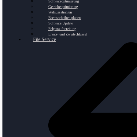
Softwareoptimierung
Getriebeoptimierung
Walnussstrahlen
Bremsscheiben planen
Software Update
Felgenaufbereitung
Ersatz- und Zweitschlüssel
File Service