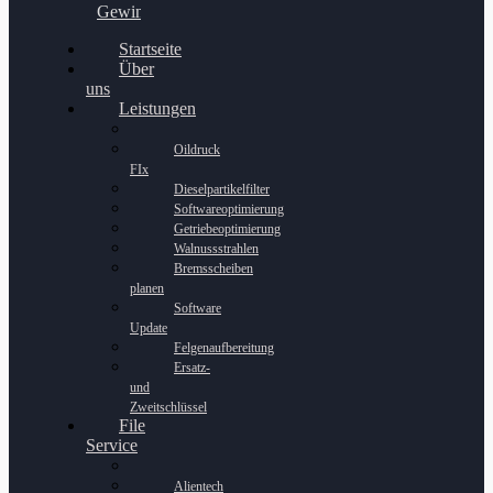
Gewinnspiel
Startseite
Über
uns
Leistungen
Oildruck
FIx
Dieselpartikelfilter
Softwareoptimierung
Getriebeoptimierung
Walnussstrahlen
Bremsscheiben
planen
Software
Update
Felgenaufbereitung
Ersatz-
und
Zweitschlüssel
File
Service
Alientech