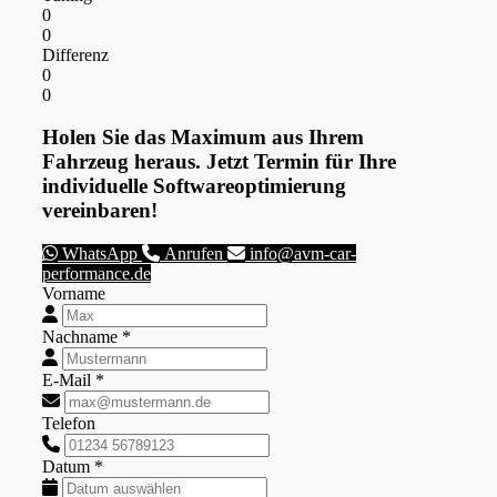
0
0
Differenz
0
0
Holen Sie das Maximum aus Ihrem
Fahrzeug heraus. Jetzt Termin für Ihre
individuelle Softwareoptimierung
vereinbaren!
WhatsApp
Anrufen
info@avm-car-
performance.de
Vorname
Nachname *
E-Mail *
Telefon
Datum *