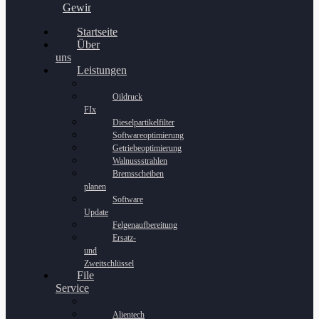
Gewinnspiel
Startseite
Über
uns
Leistungen
Oildruck
FIx
Dieselpartikelfilter
Softwareoptimierung
Getriebeoptimierung
Walnussstrahlen
Bremsscheiben
planen
Software
Update
Felgenaufbereitung
Ersatz-
und
Zweitschlüssel
File
Service
Alientech