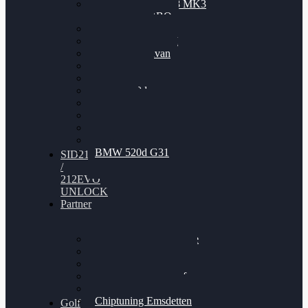
Nissan GT-R35 3.8 MK3
V6 TWINTURBO
BMW 525d
VW Passat 2.0TDI
VW T6 Multivan
BMW 318d
BMW 320d
BMW 120d
Audi S6
Audi A5 3.0TDI
VW Arteon 2.0TSI
VW Passat 110PS
BMW 520d G31
SID212
/
212EVO
UNLOCK
Partner
Bilgenroth Performance
Chiptuning Herzlacke
Chiptuning Duelmen
Chiptuning Schüttorf
Chiptuning Ahaus
Chiptuning Emsdetten
Golf