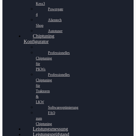
Kess3
Powergate
4
Alientech
Shop
Autotuner
Chiptuning
Konfigurator
Professionelles
Chiptuning
für
PKWs
Professionelles
Chiptuning
für
Traktoren
&
LKW
Softwareoptimierung
FAQ
zum
Chiptuning
Leistungsmessung
Leistungsprüfstand