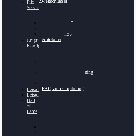
Zweitschlüssel
File
Service
Alientech Kess3
Powergate 4
Alientech Shop
Autotuner
Chiptuning
Konfigurator
Professionelles Chiptuning
für PKWs
Professionelles Chiptuning
für Traktoren & LKW
Softwareoptimierung
FAQ zum Chiptuning
Leistungsmessung
Leistungsprüfstand
Hall
of
Fame
VW Golf 6 GTI
Cupra Formentor