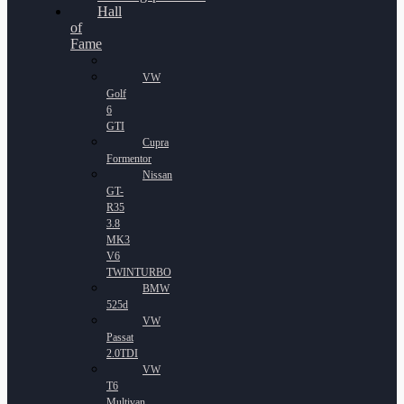
Hall
of
Fame
VW
Golf
6
GTI
Cupra
Formentor
Nissan
GT-
R35
3.8
MK3
V6
TWINTURBO
BMW
525d
VW
Passat
2.0TDI
VW
T6
Multivan