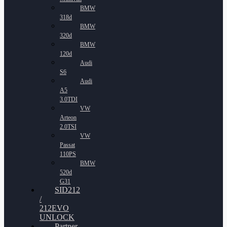
BMW
318d
BMW
320d
BMW
120d
Audi
S6
Audi
A5
3.0TDI
VW
Arteon
2.0TSI
VW
Passat
110PS
BMW
520d
G31
SID212
/
212EVO
UNLOCK
Partner