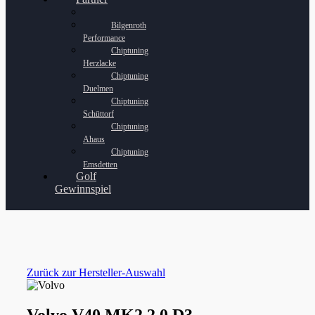
Bilgenroth
Performance
Chiptuning
Herzlacke
Chiptuning
Duelmen
Chiptuning
Schüttorf
Chiptuning
Ahaus
Chiptuning
Emsdetten
Golf
Gewinnspiel
Zurück zur Hersteller-Auswahl
Volvo V40 MK2 2.0 D3