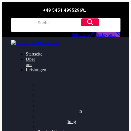
+49 5451 4995296
Whatsapp
Instagram
Startseite
Über
uns
Leistungen
Oildruck FIx
Dieselpartikelfilter
Softwareoptimierung
Getriebeoptimierung
Walnussstrahlen
Bremsscheiben planen
Software Update
Felgenaufbereitung
Ersatz- und