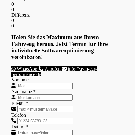
0
0
Differenz
0
0
Holen Sie das Maximum aus Ihrem
Fahrzeug heraus. Jetzt Termin für Ihre
individuelle Softwareoptimierung
vereinbaren!
WhatsApp
Anrufen
info@avm-car-
performance.de
Vorname
Nachname *
E-Mail *
Telefon
Datum *