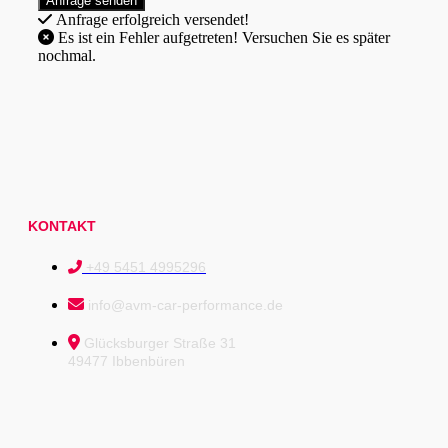
Anfrage erfolgreich versendet!
Es ist ein Fehler aufgetreten! Versuchen Sie es später
nochmal.
KONTAKT
+49 5451 4995296
info@avm-car-performance.de
Glücksburger Straße 31
49477 Ibbenbüren