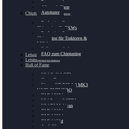
Powergate 4
Alientech Shop
Autotuner
Chiptuning Konfigurator
Professionelles
Chiptuning für PKWs
Professionelles
Chiptuning für Traktoren &
LKW
Softwareoptimierung
FAQ zum Chiptuning
Leistungsmessung
Leistungsprüfstand
Hall of Fame
VW Golf 6 GTI
Cupra Formentor
Nissan GT-R35 3.8 MK3
V6 TWINTURBO
BMW 525d
VW Passat 2.0TDI
VW T6 Multivan
BMW 318d
BMW 320d
BMW 120d
Audi S6