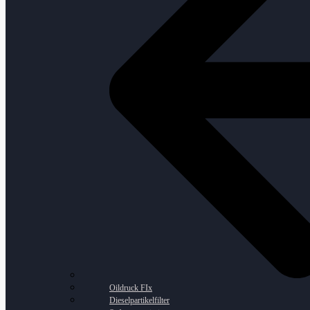
Oildruck FIx
Dieselpartikelfilter