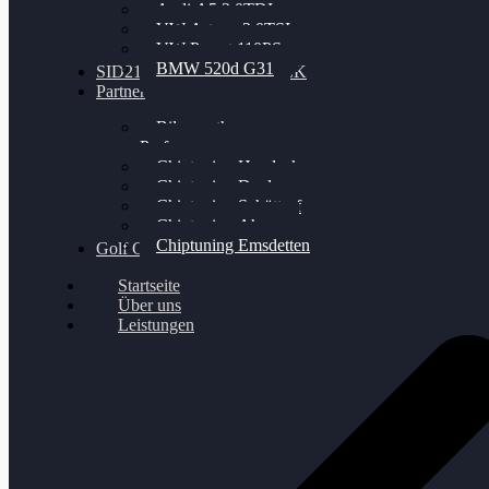
Audi A5 3.0TDI
VW Arteon 2.0TSI
VW Passat 110PS
BMW 520d G31
SID212 / 212EVO UNLOCK
Partner
Bilgenroth
Performance
Chiptuning Herzlacke
Chiptuning Duelmen
Chiptuning Schüttorf
Chiptuning Ahaus
Chiptuning Emsdetten
Golf Gewinnspiel
Startseite
Über uns
Leistungen