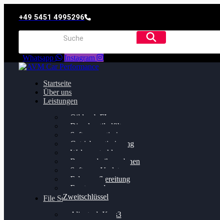
+49 5451 4995296
Whatsapp
Instagram
Startseite
Über uns
Leistungen
Oildruck FIx
Dieselpartikelfilter
Softwareoptimierung
Getriebeoptimierung
Walnussstrahlen
Bremsscheiben planen
Software Update
Felgenaufbereitung
Ersatz- und
Zweitschlüssel
File Service
Alientech Kess3