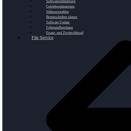
Softwareoptimierung
Getriebeoptimierung
Walnussstrahlen
Bremsscheiben planen
Software Update
Felgenaufbereitung
Ersatz- und Zweitschlüssel
File Service