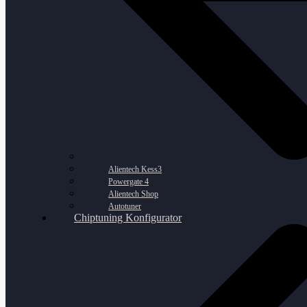
Alientech Kess3
Powergate 4
Alientech Shop
Autotuner
Chiptuning Konfigurator