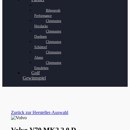
Bilgenroth
Performance
Chiptuning
Herzlacke
Chiptuning
Duelmen
Chiptuning
Schüttorf
Chiptuning
Ahaus
Chiptuning
Emsdetten
Golf
Gewinnspiel
Zurück zur Hersteller-Auswahl
Volvo V70 MK2 2.0 D