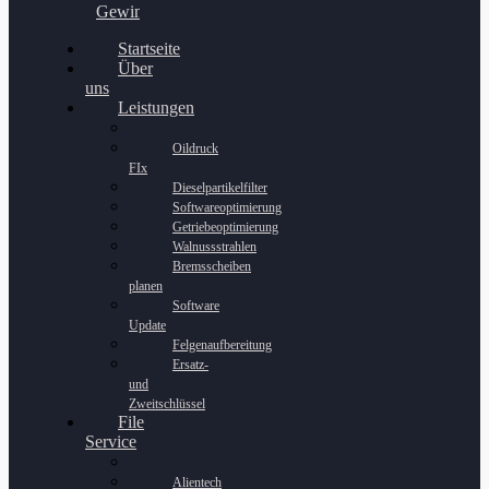
Gewinnspiel
Startseite
Über
uns
Leistungen
Oildruck
FIx
Dieselpartikelfilter
Softwareoptimierung
Getriebeoptimierung
Walnussstrahlen
Bremsscheiben
planen
Software
Update
Felgenaufbereitung
Ersatz-
und
Zweitschlüssel
File
Service
Alientech