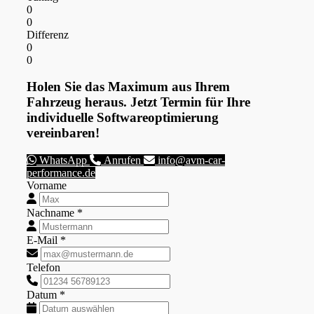
0
0
Differenz
0
0
Holen Sie das Maximum aus Ihrem
Fahrzeug heraus. Jetzt Termin für Ihre
individuelle Softwareoptimierung
vereinbaren!
WhatsApp
Anrufen
info@avm-car-
performance.de
Vorname
Nachname *
E-Mail *
Telefon
Datum *