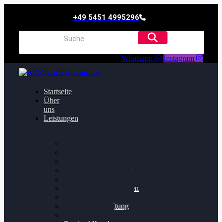
+49 5451 4995296
Whatsapp
Instagram
Startseite
Über
uns
Leistungen
Oildruck FIx
Dieselpartikelfilter
Softwareoptimierung
Getriebeoptimierung
Walnussstrahlen
Bremsscheiben planen
Software Update
Felgenaufbereitung
Ersatz- und