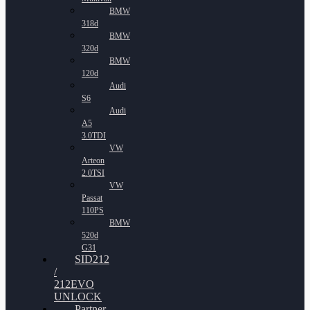
BMW
318d
BMW
320d
BMW
120d
Audi
S6
Audi
A5
3.0TDI
VW
Arteon
2.0TSI
VW
Passat
110PS
BMW
520d
G31
SID212
/
212EVO
UNLOCK
Partner