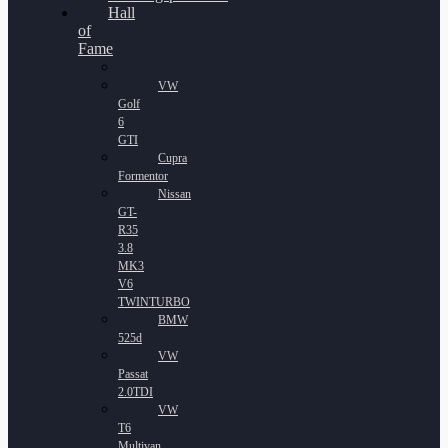
Hall
of
Fame
VW
Golf
6
GTI
Cupra
Formentor
Nissan
GT-
R35
3.8
MK3
V6
TWINTURBO
BMW
525d
VW
Passat
2.0TDI
VW
T6
Multivan