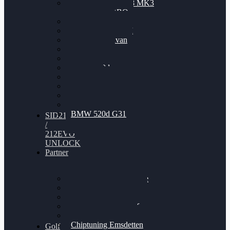
Nissan GT-R35 3.8 MK3
V6 TWINTURBO
BMW 525d
VW Passat 2.0TDI
VW T6 Multivan
BMW 318d
BMW 320d
BMW 120d
Audi S6
Audi A5 3.0TDI
VW Arteon 2.0TSI
VW Passat 110PS
BMW 520d G31
SID212
/
212EVO
UNLOCK
Partner
Bilgenroth Performance
Chiptuning Herzlacke
Chiptuning Duelmen
Chiptuning Schüttorf
Chiptuning Ahaus
Chiptuning Emsdetten
Golf