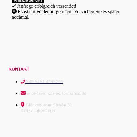
Anfrage erfolgreich versendet!
Es ist ein Fehler aufgetreten! Versuchen Sie es später
nochmal.
KONTAKT
+49 5451 4995296
info@avm-car-performance.de
Glücksburger Straße 31
49477 Ibbenbüren