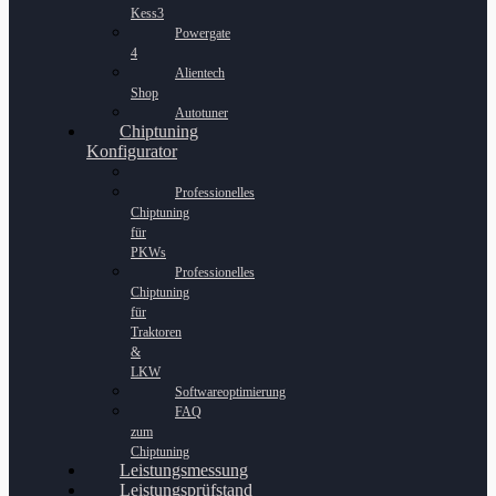
Kess3
Powergate
4
Alientech
Shop
Autotuner
Chiptuning
Konfigurator
Professionelles
Chiptuning
für
PKWs
Professionelles
Chiptuning
für
Traktoren
&
LKW
Softwareoptimierung
FAQ
zum
Chiptuning
Leistungsmessung
Leistungsprüfstand