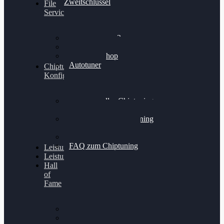
Zweitschlüssel
File
Service
Alientech Kess3
Powergate 4
Alientech Shop
Autotuner
Chiptuning
Konfigurator
Professionelles Chiptuning
für PKWs
Professionelles Chiptuning
für Traktoren & LKW
Softwareoptimierung
FAQ zum Chiptuning
Leistungsmessung
Leistungsprüfstand
Hall
of
Fame
VW Golf 6 GTI
Cupra Formentor