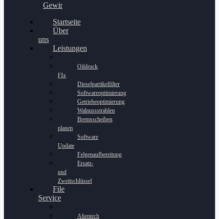
Gewinnspiel
Startseite
Über
uns
Leistungen
Oildruck
FIx
Dieselpartikelfilter
Softwareoptimierung
Getriebeoptimierung
Walnussstrahlen
Bremsscheiben
planen
Software
Update
Felgenaufbereitung
Ersatz-
und
Zweitschlüssel
File
Service
Alientech