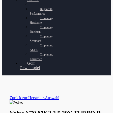
Bilgenroth
Performance
Chiptuning
Herzlacke
Chiptuning
Duelmen
Chiptuning
Schüttorf
Chiptuning
Ahaus
Chiptuning
Emsdetten
Golf
Gewinnspiel
Zurück zur Hersteller-Auswahl
Volvo V70 MK2 2.5 20V TURBO R