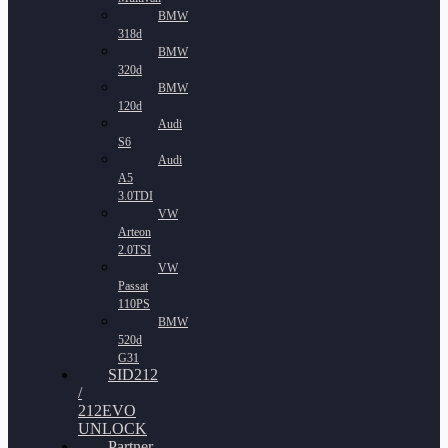
BMW
318d
BMW
320d
BMW
120d
Audi
S6
Audi
A5
3.0TDI
VW
Arteon
2.0TSI
VW
Passat
110PS
BMW
520d
G31
SID212
/
212EVO
UNLOCK
Partner