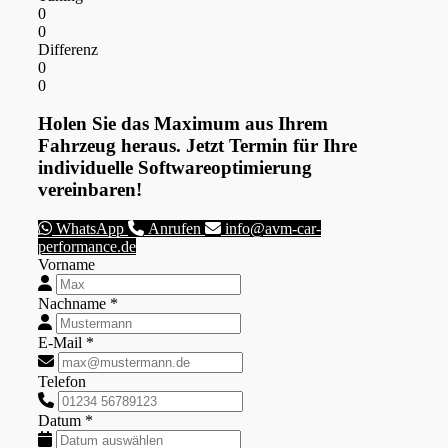
0
0
Differenz
0
0
Holen Sie das Maximum aus Ihrem
Fahrzeug heraus. Jetzt Termin für Ihre
individuelle Softwareoptimierung
vereinbaren!
WhatsApp
Anrufen
info@avm-car-
performance.de
Vorname
Nachname *
E-Mail *
Telefon
Datum *