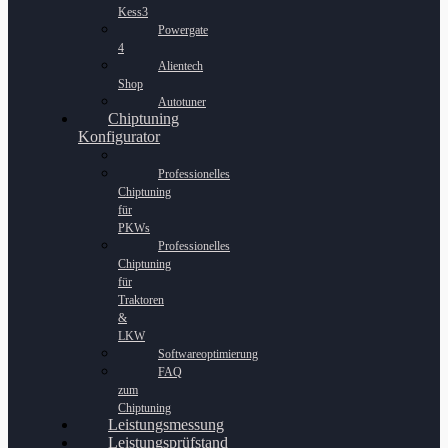
Kess3
Powergate
4
Alientech
Shop
Autotuner
Chiptuning
Konfigurator
Professionelles
Chiptuning
für
PKWs
Professionelles
Chiptuning
für
Traktoren
&
LKW
Softwareoptimierung
FAQ
zum
Chiptuning
Leistungsmessung
Leistungsprüfstand