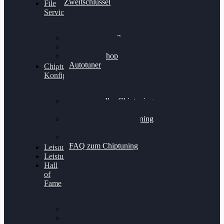
Zweitschlüssel
File
Service
Alientech Kess3
Powergate 4
Alientech Shop
Autotuner
Chiptuning
Konfigurator
Professionelles Chiptuning
für PKWs
Professionelles Chiptuning
für Traktoren & LKW
Softwareoptimierung
FAQ zum Chiptuning
Leistungsmessung
Leistungsprüfstand
Hall
of
Fame
VW Golf 6 GTI
Cupra Formentor