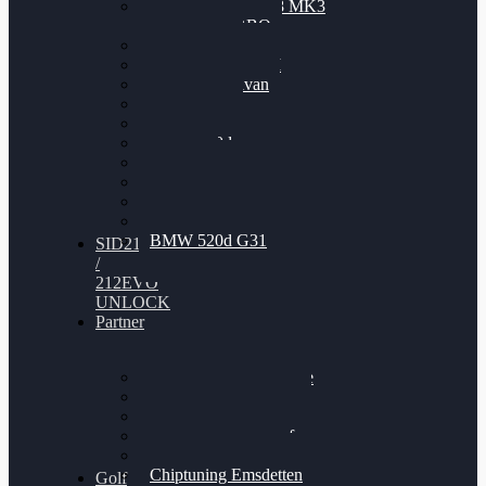
Nissan GT-R35 3.8 MK3
V6 TWINTURBO
BMW 525d
VW Passat 2.0TDI
VW T6 Multivan
BMW 318d
BMW 320d
BMW 120d
Audi S6
Audi A5 3.0TDI
VW Arteon 2.0TSI
VW Passat 110PS
BMW 520d G31
SID212
/
212EVO
UNLOCK
Partner
Bilgenroth Performance
Chiptuning Herzlacke
Chiptuning Duelmen
Chiptuning Schüttorf
Chiptuning Ahaus
Chiptuning Emsdetten
Golf