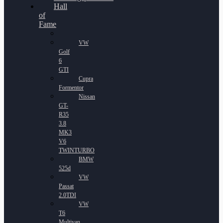
Hall
of
Fame
VW
Golf
6
GTI
Cupra
Formentor
Nissan
GT-
R35
3.8
MK3
V6
TWINTURBO
BMW
525d
VW
Passat
2.0TDI
VW
T6
Multivan