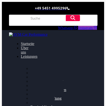
+49 5451 4995296
Whatsapp
Instagram
Startseite
Über
uns
Leistungen
Oildruck FIx
Dieselpartikelfilter
Softwareoptimierung
Getriebeoptimierung
Walnussstrahlen
Bremsscheiben planen
Software Update
Felgenaufbereitung
Ersatz- und