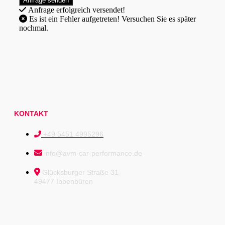
Anfrage erfolgreich versendet!
Es ist ein Fehler aufgetreten! Versuchen Sie es später
nochmal.
KONTAKT
+49 5451 4995296
info@avm-car-performance.de
Glücksburger Straße 31
49477 Ibbenbüren