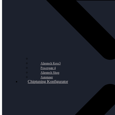
Alientech Kess3
Powergate 4
Alientech Shop
Autotuner
Chiptuning Konfigurator