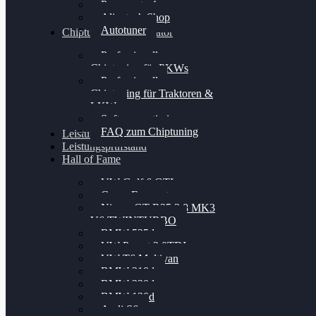
Powergate 4
Alientech Shop
Autotuner
Chiptuning Konfigurator
Professionelles
Chiptuning für PKWs
Professionelles
Chiptuning für Traktoren &
LKW
Softwareoptimierung
FAQ zum Chiptuning
Leistungsmessung
Leistungsprüfstand
Hall of Fame
VW Golf 6 GTI
Cupra Formentor
Nissan GT-R35 3.8 MK3
V6 TWINTURBO
BMW 525d
VW Passat 2.0TDI
VW T6 Multivan
BMW 318d
BMW 320d
BMW 120d
Audi S6