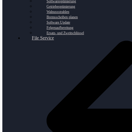
Softwareoptimierung
Getriebeoptimierung
Walnussstrahlen
Bremsscheiben planen
Software Update
Felgenaufbereitung
Ersatz- und Zweitschlüssel
File Service