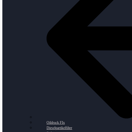
Oildruck FIx
Dieselpartikelfilter