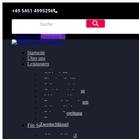
+49 5451 4995296
Whatsapp
Instagram
Startseite
Über uns
Leistungen
Oildruck FIx
Dieselpartikelfilter
Softwareoptimierung
Getriebeoptimierung
Walnussstrahlen
Bremsscheiben planen
Software Update
Felgenaufbereitung
Ersatz- und
Zweitschlüssel
File Service
Alientech Kess3