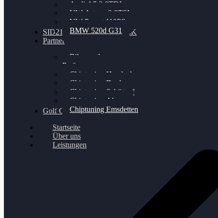
Audi A5 3.0TDI
VW Arteon 2.0TSI
VW Passat 110PS
BMW 520d G31
SID212 / 212EVO UNLOCK
Partner
Bilgenroth
Performance
Chiptuning Herzlacke
Chiptuning Duelmen
Chiptuning Schüttorf
Chiptuning Ahaus
Chiptuning Emsdetten
Golf Gewinnspiel
Startseite
Über uns
Leistungen