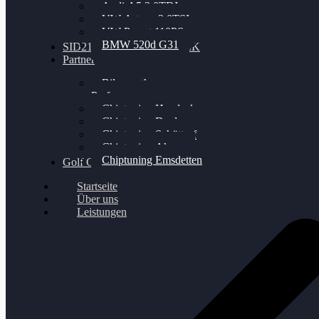
Audi A5 3.0TDI
VW Arteon 2.0TSI
VW Passat 110PS
BMW 520d G31
SID212 / 212EVO UNLOCK
Partner
Bilgenroth
Performance
Chiptuning Herzlacke
Chiptuning Duelmen
Chiptuning Schüttorf
Chiptuning Ahaus
Chiptuning Emsdetten
Golf Gewinnspiel
Startseite
Über uns
Leistungen