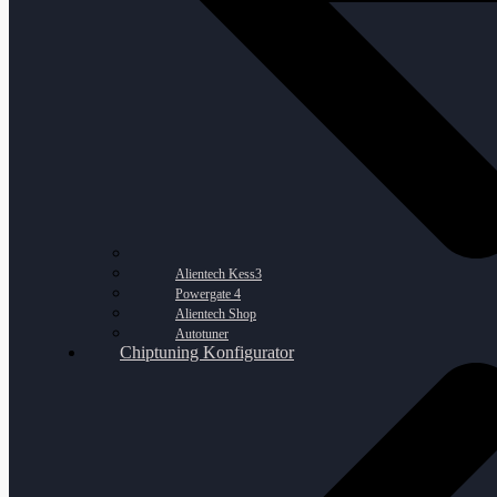
Alientech Kess3
Powergate 4
Alientech Shop
Autotuner
Chiptuning Konfigurator