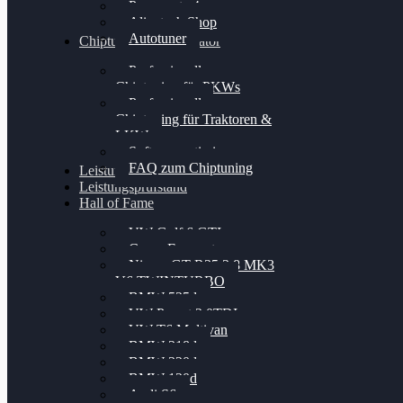
Powergate 4
Alientech Shop
Autotuner
Chiptuning Konfigurator
Professionelles
Chiptuning für PKWs
Professionelles
Chiptuning für Traktoren &
LKW
Softwareoptimierung
FAQ zum Chiptuning
Leistungsmessung
Leistungsprüfstand
Hall of Fame
VW Golf 6 GTI
Cupra Formentor
Nissan GT-R35 3.8 MK3
V6 TWINTURBO
BMW 525d
VW Passat 2.0TDI
VW T6 Multivan
BMW 318d
BMW 320d
BMW 120d
Audi S6