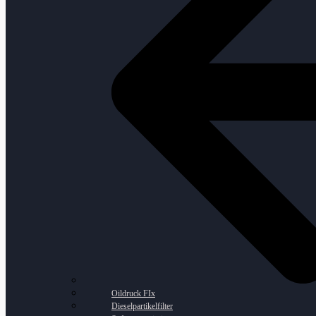
Oildruck FIx
Dieselpartikelfilter