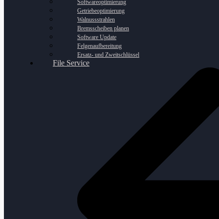
Softwareoptimierung
Getriebeoptimierung
Walnussstrahlen
Bremsscheiben planen
Software Update
Felgenaufbereitung
Ersatz- und Zweitschlüssel
File Service