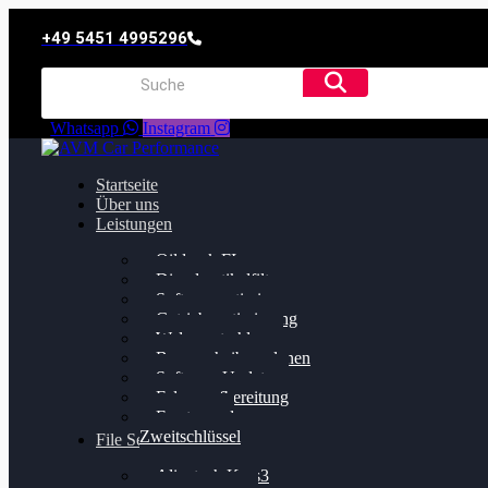
+49 5451 4995296
Whatsapp
Instagram
Startseite
Über uns
Leistungen
Oildruck FIx
Dieselpartikelfilter
Softwareoptimierung
Getriebeoptimierung
Walnussstrahlen
Bremsscheiben planen
Software Update
Felgenaufbereitung
Ersatz- und
Zweitschlüssel
File Service
Alientech Kess3