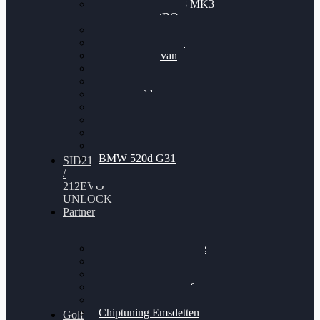
Nissan GT-R35 3.8 MK3
V6 TWINTURBO
BMW 525d
VW Passat 2.0TDI
VW T6 Multivan
BMW 318d
BMW 320d
BMW 120d
Audi S6
Audi A5 3.0TDI
VW Arteon 2.0TSI
VW Passat 110PS
BMW 520d G31
SID212
/
212EVO
UNLOCK
Partner
Bilgenroth Performance
Chiptuning Herzlacke
Chiptuning Duelmen
Chiptuning Schüttorf
Chiptuning Ahaus
Chiptuning Emsdetten
Golf