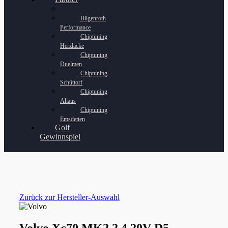
Bilgenroth
Performance
Chiptuning
Herzlacke
Chiptuning
Duelmen
Chiptuning
Schüttorf
Chiptuning
Ahaus
Chiptuning
Emsdetten
Golf
Gewinnspiel
Zurück zur Hersteller-Auswahl
Volvo Xc70 MK2 2.4 20V D5