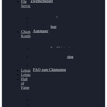
Zweitschlüssel
File
Service
Alientech Kess3
Powergate 4
Alientech Shop
Autotuner
Chiptuning
Konfigurator
Professionelles Chiptuning
für PKWs
Professionelles Chiptuning
für Traktoren & LKW
Softwareoptimierung
FAQ zum Chiptuning
Leistungsmessung
Leistungsprüfstand
Hall
of
Fame
VW Golf 6 GTI
Cupra Formentor