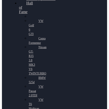
Hall
of
Fame
VW
Golf
6
GTI
Cupra
Formentor
Nissan
GT-
R35
3.8
MK3
V6
TWINTURBO
BMW
525d
VW
Passat
2.0TDI
VW
T6
Multivan