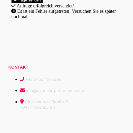
Anfrage erfolgreich versendet!
Es ist ein Fehler aufgetreten! Versuchen Sie es später
nochmal.
KONTAKT
+49 5451 4995296
info@avm-car-performance.de
Glücksburger Straße 31
49477 Ibbenbüren