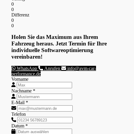
0
0
Differenz
0
0
Holen Sie das Maximum aus Ihrem
Fahrzeug heraus. Jetzt Termin für Ihre
individuelle Softwareoptimierung
vereinbaren!
WhatsApp
Anrufen
info@avm-car-
performance.de
Vorname
Nachname *
E-Mail *
Telefon
Datum *