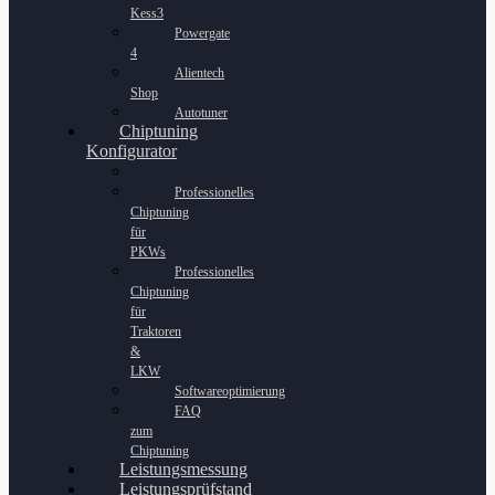
Kess3
Powergate
4
Alientech
Shop
Autotuner
Chiptuning
Konfigurator
Professionelles
Chiptuning
für
PKWs
Professionelles
Chiptuning
für
Traktoren
&
LKW
Softwareoptimierung
FAQ
zum
Chiptuning
Leistungsmessung
Leistungsprüfstand