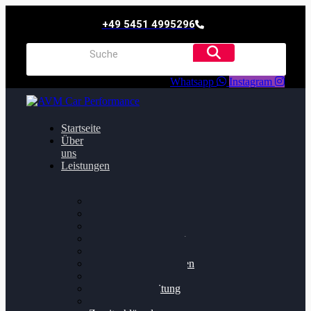
+49 5451 4995296
Whatsapp
Instagram
Startseite
Über
uns
Leistungen
Oildruck FIx
Dieselpartikelfilter
Softwareoptimierung
Getriebeoptimierung
Walnussstrahlen
Bremsscheiben planen
Software Update
Felgenaufbereitung
Ersatz- und