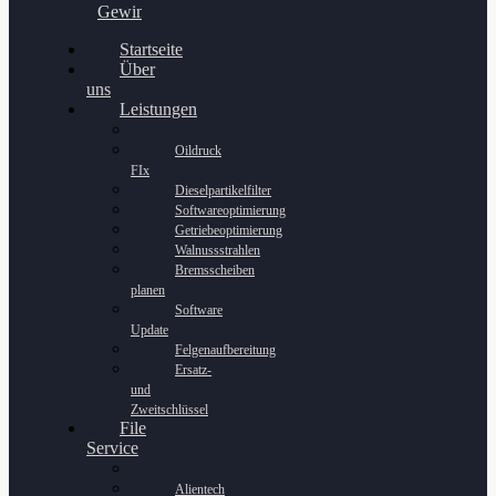
Gewinnspiel
Startseite
Über
uns
Leistungen
Oildruck
FIx
Dieselpartikelfilter
Softwareoptimierung
Getriebeoptimierung
Walnussstrahlen
Bremsscheiben
planen
Software
Update
Felgenaufbereitung
Ersatz-
und
Zweitschlüssel
File
Service
Alientech