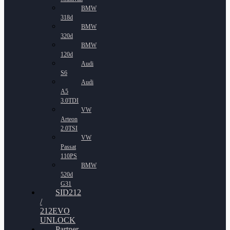
BMW
318d
BMW
320d
BMW
120d
Audi
S6
Audi
A5
3.0TDI
VW
Arteon
2.0TSI
VW
Passat
110PS
BMW
520d
G31
SID212
/
212EVO
UNLOCK
Partner