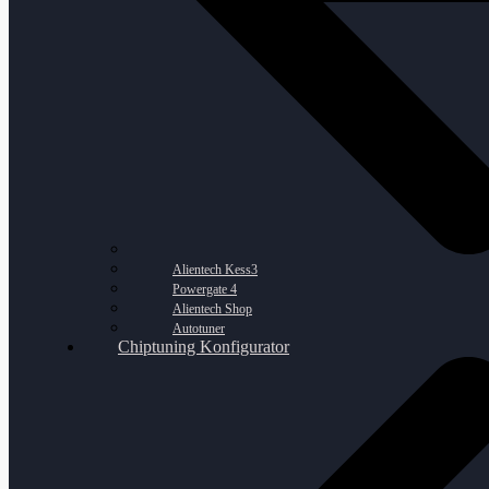
Alientech Kess3
Powergate 4
Alientech Shop
Autotuner
Chiptuning Konfigurator