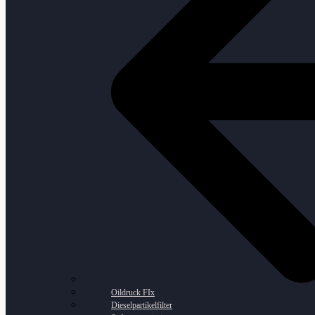
Oildruck FIx
Dieselpartikelfilter