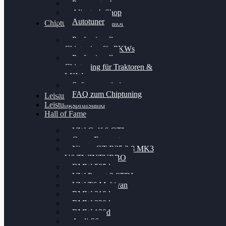
Powergate 4
Alientech Shop
Autotuner
Chiptuning Konfigurator
Professionelles
Chiptuning für PKWs
Professionelles
Chiptuning für Traktoren &
LKW
Softwareoptimierung
FAQ zum Chiptuning
Leistungsmessung
Leistungsprüfstand
Hall of Fame
VW Golf 6 GTI
Cupra Formentor
Nissan GT-R35 3.8 MK3
V6 TWINTURBO
BMW 525d
VW Passat 2.0TDI
VW T6 Multivan
BMW 318d
BMW 320d
BMW 120d
Audi S6