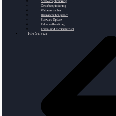
Softwareoptimierung
Getriebeoptimierung
Walnussstrahlen
Bremsscheiben planen
Software Update
Felgenaufbereitung
Ersatz- und Zweitschlüssel
File Service