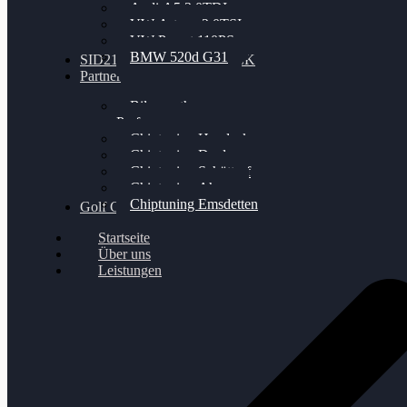
Audi A5 3.0TDI
VW Arteon 2.0TSI
VW Passat 110PS
BMW 520d G31
SID212 / 212EVO UNLOCK
Partner
Bilgenroth
Performance
Chiptuning Herzlacke
Chiptuning Duelmen
Chiptuning Schüttorf
Chiptuning Ahaus
Chiptuning Emsdetten
Golf Gewinnspiel
Startseite
Über uns
Leistungen