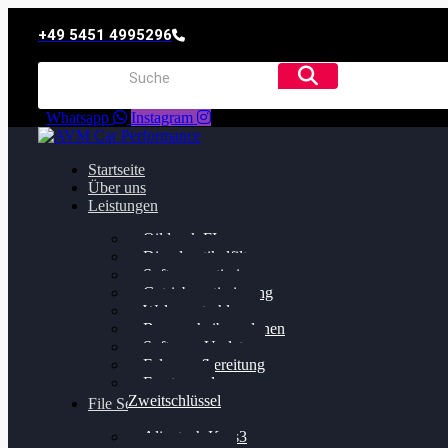
+49 5451 4995296
Whatsapp
Instagram
Startseite
Über uns
Leistungen
Oildruck FIx
Dieselpartikelfilter
Softwareoptimierung
Getriebeoptimierung
Walnussstrahlen
Bremsscheiben planen
Software Update
Felgenaufbereitung
Ersatz- und
Zweitschlüssel
File Service
Alientech Kess3