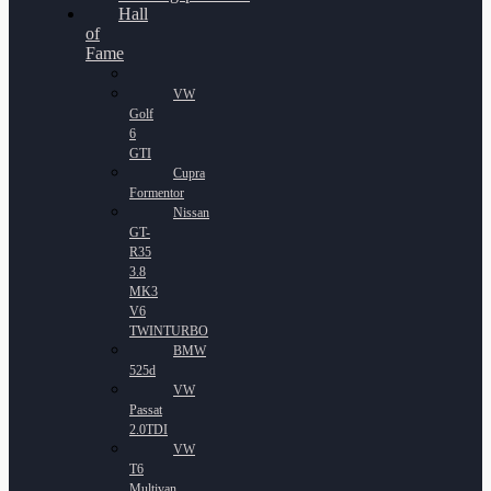
Hall
of
Fame
VW
Golf
6
GTI
Cupra
Formentor
Nissan
GT-
R35
3.8
MK3
V6
TWINTURBO
BMW
525d
VW
Passat
2.0TDI
VW
T6
Multivan