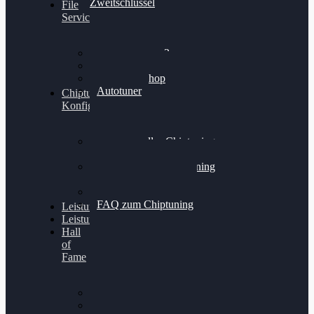
Zweitschlüssel
File
Service
Alientech Kess3
Powergate 4
Alientech Shop
Autotuner
Chiptuning
Konfigurator
Professionelles Chiptuning
für PKWs
Professionelles Chiptuning
für Traktoren & LKW
Softwareoptimierung
FAQ zum Chiptuning
Leistungsmessung
Leistungsprüfstand
Hall
of
Fame
VW Golf 6 GTI
Cupra Formentor