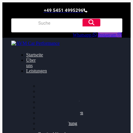
+49 5451 4995296
Whatsapp
Instagram
Startseite
Über
uns
Leistungen
Oildruck FIx
Dieselpartikelfilter
Softwareoptimierung
Getriebeoptimierung
Walnussstrahlen
Bremsscheiben planen
Software Update
Felgenaufbereitung
Ersatz- und