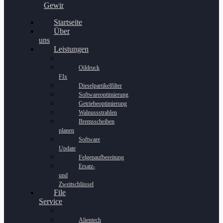
Gewinnspiel
Startseite
Über
uns
Leistungen
Oildruck
FIx
Dieselpartikelfilter
Softwareoptimierung
Getriebeoptimierung
Walnussstrahlen
Bremsscheiben
planen
Software
Update
Felgenaufbereitung
Ersatz-
und
Zweitschlüssel
File
Service
Alientech