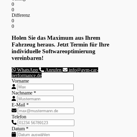
0
0
Differenz
0
0
Holen Sie das Maximum aus Ihrem
Fahrzeug heraus. Jetzt Termin für Ihre
individuelle Softwareoptimierung
vereinbaren!
WhatsApp
Anrufen
info@avm-car-
performance.de
Vorname
Nachname *
E-Mail *
Telefon
Datum *