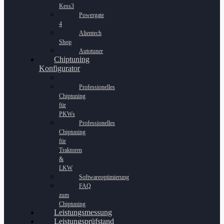
Kess3
Powergate
4
Alientech
Shop
Autotuner
Chiptuning
Konfigurator
Professionelles
Chiptuning
für
PKWs
Professionelles
Chiptuning
für
Traktoren
&
LKW
Softwareoptimierung
FAQ
zum
Chiptuning
Leistungsmessung
Leistungsprüfstand