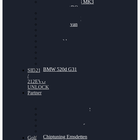
Nissan GT-R35 3.8 MK3
V6 TWINTURBO
BMW 525d
VW Passat 2.0TDI
VW T6 Multivan
BMW 318d
BMW 320d
BMW 120d
Audi S6
Audi A5 3.0TDI
VW Arteon 2.0TSI
VW Passat 110PS
BMW 520d G31
SID212
/
212EVO
UNLOCK
Partner
Bilgenroth Performance
Chiptuning Herzlacke
Chiptuning Duelmen
Chiptuning Schüttorf
Chiptuning Ahaus
Chiptuning Emsdetten
Golf