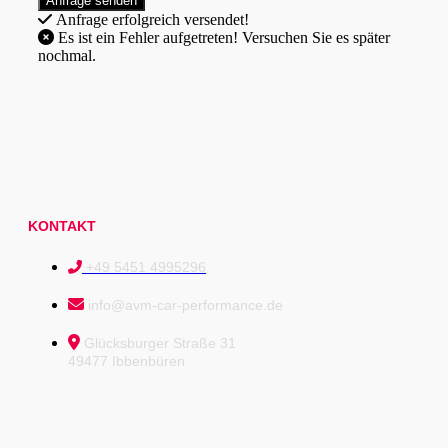
Anfrage erfolgreich versendet!
Es ist ein Fehler aufgetreten! Versuchen Sie es später
nochmal.
KONTAKT
+49 5451 4995296
info@avm-car-performance.de
Glücksburger Straße 31
49477 Ibbenbüren