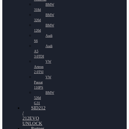
BMW
318d
BMW
320d
BMW
120d
Audi
S6
Audi
A5
3.0TDI
VW
Arteon
2.0TSI
VW
Passat
110PS
BMW
520d
G31
SID212
/
212EVO
UNLOCK
Partner