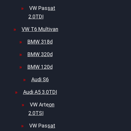
VW Passat
2.0TDI
VW T6 Multivan
BMW 318d
BMW 320d
BMW 120d
Audi S6
Audi A5 3.0TDI
VW Arteon
2.0TSI
VW Passat