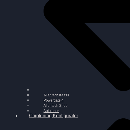
Alientech Kess3
Powergate 4
Alientech Shop
Autotuner
Chiptuning Konfigurator