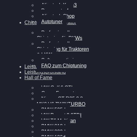
Alientech Kess3
Powergate 4
Alientech Shop
Autotuner
Chiptuning Konfigurator
Professionelles
Chiptuning für PKWs
Professionelles
Chiptuning für Traktoren
& LKW
Softwareoptimierung
FAQ zum Chiptuning
Leistungsmessung
Leistungsprüfstand
Hall of Fame
VW Golf 6 GTI
Cupra Formentor
Nissan GT-R35 3.8
MK3 V6 TWINTURBO
BMW 525d
VW Passat 2.0TDI
VW T6 Multivan
BMW 318d
BMW 320d