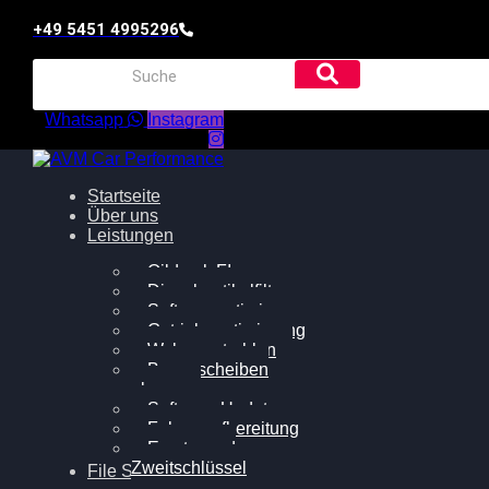
+49 5451 4995296
Whatsapp
Instagram
Startseite
Über uns
Leistungen
Oildruck FIx
Dieselpartikelfilter
Softwareoptimierung
Getriebeoptimierung
Walnussstrahlen
Bremsscheiben
planen
Software Update
Felgenaufbereitung
Ersatz- und
Zweitschlüssel
File Service