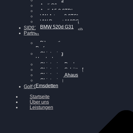
BMW 120d
Audi S6
Audi A5 3.0TDI
VW Arteon 2.0TSI
VW Passat 110PS
BMW 520d G31
SID212 / 212EVO UNLOCK
Partner
Bilgenroth
Performance
Chiptuning
Herzlacke
Chiptuning Duelmen
Chiptuning Schüttorf
Chiptuning Ahaus
Chiptuning
Emsdetten
Golf Gewinnspiel
Startseite
Über uns
Leistungen