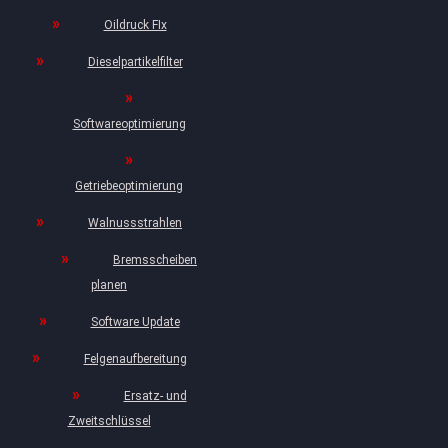
Oildruck FIx
Dieselpartikelfilter
Softwareoptimierung
Getriebeoptimierung
Walnussstrahlen
Bremsscheiben
planen
Software Update
Felgenaufbereitung
Ersatz- und
Zweitschlüssel