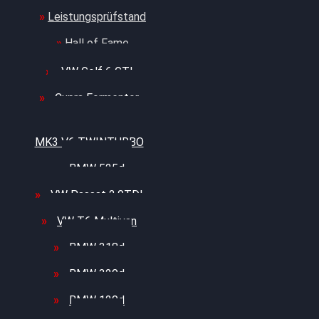
Leistungsprüfstand
Hall of Fame
VW Golf 6 GTI
Cupra Formentor
Nissan GT-R35 3.8
MK3 V6 TWINTURBO
BMW 525d
VW Passat 2.0TDI
VW T6 Multivan
BMW 318d
BMW 320d
BMW 120d