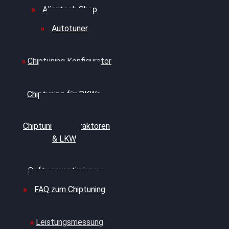
Alientech Shop
Autotuner
Chiptuning Konfigurator
Professionelles
Chiptuning für PKWs
Professionelles
Chiptuning für Traktoren
& LKW
Softwareoptimierung
FAQ zum Chiptuning
Leistungsmessung