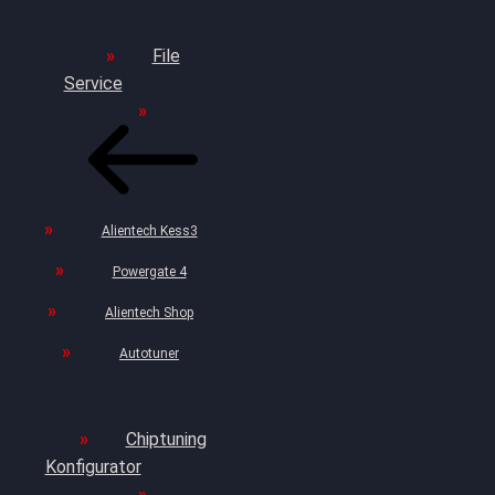
File
Service
Alientech Kess3
Powergate 4
Alientech Shop
Autotuner
Chiptuning
Konfigurator