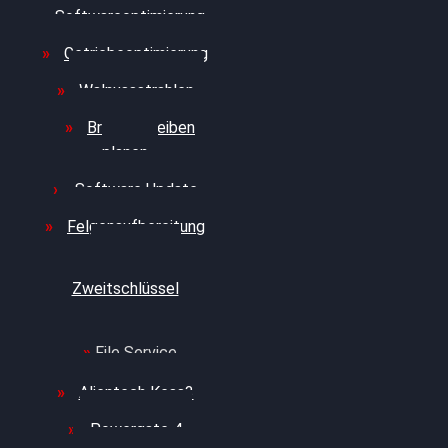
Softwareoptimierung
Getriebeoptimierung
Walnussstrahlen
Bremsscheiben
planen
Software Update
Felgenaufbereitung
Ersatz- und
Zweitschlüssel
File Service
Alientech Kess3
Powergate 4