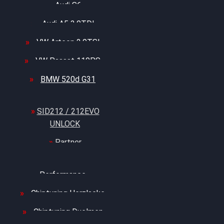
Audi S6
Audi A5 3.0TDI
VW Arteon 2.0TSI
VW Passat 110PS
BMW 520d G31
SID212 / 212EVO
UNLOCK
Partner
Bilgenroth
Performance
Chiptuning Herzlacke
Chiptuning Duelmen