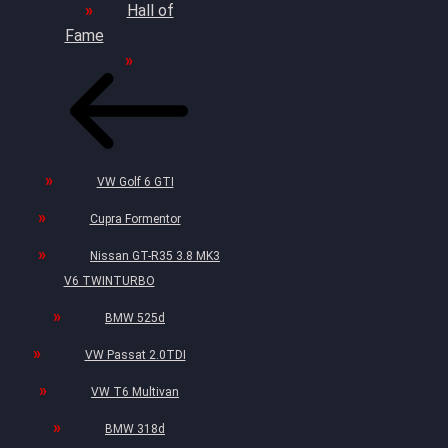
Hall of
Fame
VW Golf 6 GTI
Cupra Formentor
Nissan GT-R35 3.8 MK3
V6 TWINTURBO
BMW 525d
VW Passat 2.0TDI
VW T6 Multivan
BMW 318d