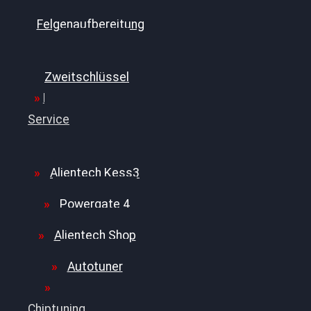
Felgenaufbereitung
Ersatz- und
Zweitschlüssel
File
Service
Alientech Kess3
Powergate 4
Alientech Shop
Autotuner
Chiptuning