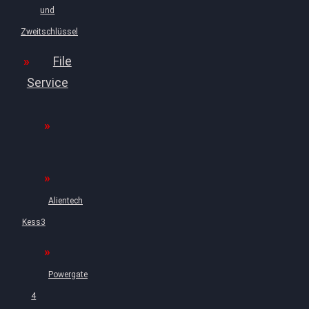
und
Zweitschlüssel
File
Service
Alientech
Kess3
Powergate
4