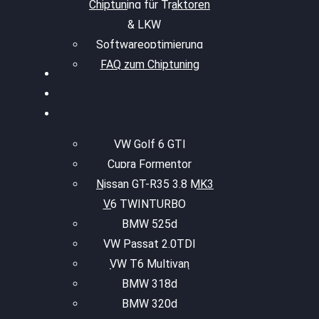
Chiptuning für Traktoren
& LKW
Softwareoptimierung
FAQ zum Chiptuning
VW Golf 6 GTI
Cupra Formentor
Nissan GT-R35 3.8 MK3
V6 TWINTURBO
BMW 525d
VW Passat 2.0TDI
VW T6 Multivan
BMW 318d
BMW 320d