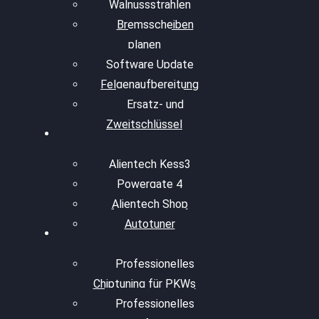
Walnussstrahlen
Bremsscheiben
planen
Software Update
Felgenaufbereitung
Ersatz- und
Zweitschlüssel
Alientech Kess3
Powergate 4
Alientech Shop
Autotuner
Professionelles
Chiptuning für PKWs
Professionelles