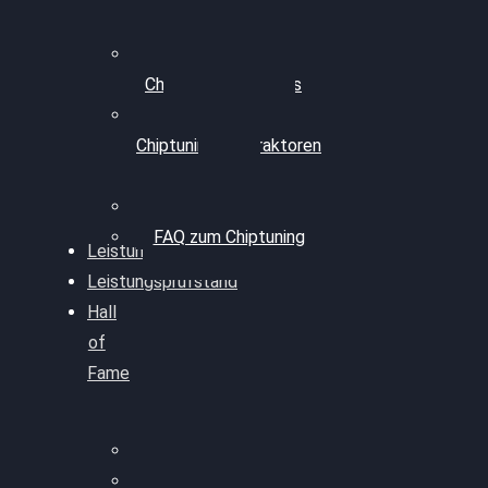
Professionelles
Chiptuning für PKWs
Professionelles
Chiptuning für Traktoren
& LKW
Softwareoptimierung
FAQ zum Chiptuning
Leistungsmessung
Leistungsprüfstand
Hall
of
Fame
VW Golf 6 GTI
Cupra Formentor