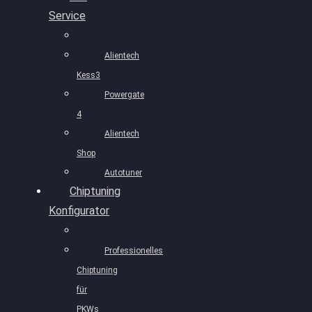
Service
Alientech
Kess3
Powergate
4
Alientech
Shop
Autotuner
Chiptuning
Konfigurator
Professionelles
Chiptuning
für
PKWs