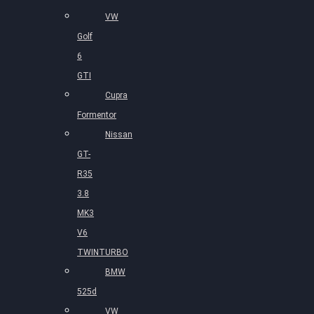
VW
Golf
6
GTI
Cupra
Formentor
Nissan
GT-
R35
3.8
MK3
V6
TWINTURBO
BMW
525d
VW