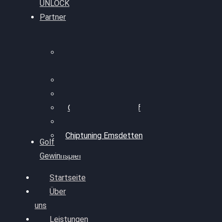
UNLOCK
Partner
Bilgenroth
Performance
Chiptuning Herzlacke
Chiptuning Duelmen
Chiptuning Schüttorf
Chiptuning Ahaus
Chiptuning Emsdetten
Golf
Gewinnspiel
Startseite
Über
uns
Leistungen