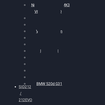
Nissan GT-R35 3.8 MK3
V6 TWINTURBO
BMW 525d
VW Passat 2.0TDI
VW T6 Multivan
BMW 318d
BMW 320d
BMW 120d
Audi S6
Audi A5 3.0TDI
VW Arteon 2.0TSI
VW Passat 110PS
BMW 520d G31
SID212
/
212EVO