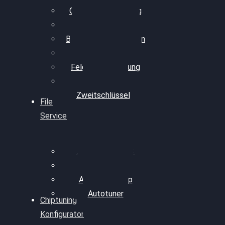
Getriebeoptimierung
Walnussstrahlen
Bremsscheiben planen
Software Update
Felgenaufbereitung
Ersatz- und
Zweitschlüssel
File
Service
Alientech Kess3
Powergate 4
Alientech Shop
Autotuner
Chiptuning
Konfigurator