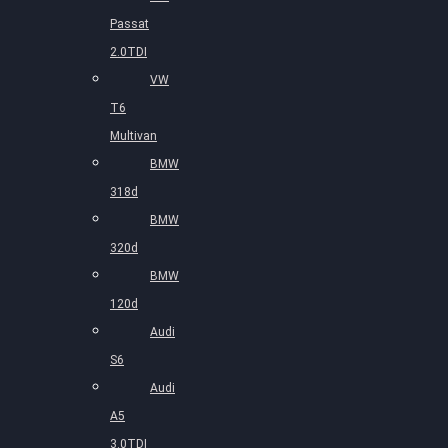
Passat
2.0TDI
VW
T6
Multivan
BMW
318d
BMW
320d
BMW
120d
Audi
S6
Audi
A5
3.0TDI