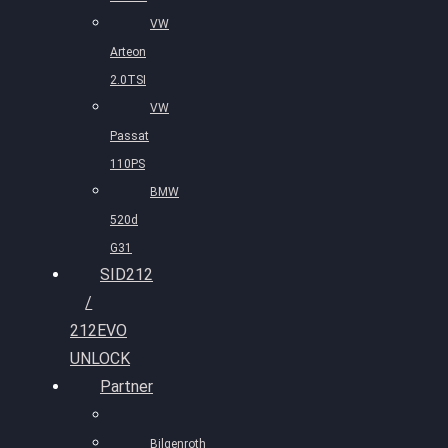
VW
Arteon
2.0TSI
VW
Passat
110PS
BMW
520d
G31
SID212
/
212EVO
UNLOCK
Partner
Bilgenroth