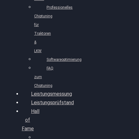
Professionelles
Chiptuning
für
Traktoren
&
LKW
Softwareoptimierung
FAQ
zum
Chiptuning
Leistungsmessung
Leistungsprüfstand
Hall
of
Fame