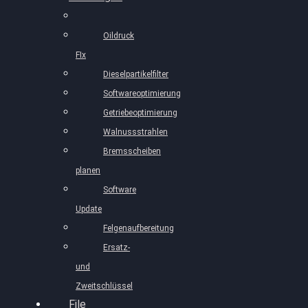
Oildruck
FIx
Dieselpartikelfilter
Softwareoptimierung
Getriebeoptimierung
Walnussstrahlen
Bremsscheiben
planen
Software
Update
Felgenaufbereitung
Ersatz-
und
Zweitschlüssel
File