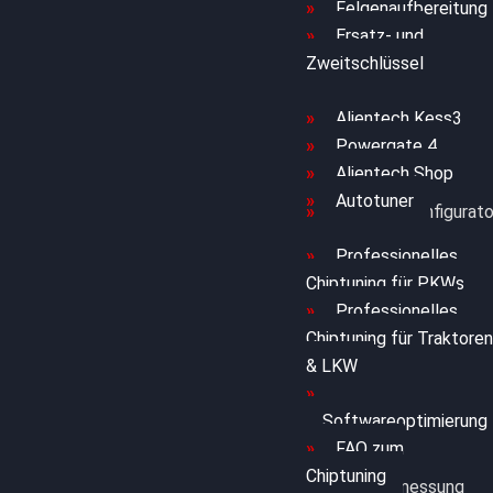
Felgenaufbereitung
Ersatz- und
Zweitschlüssel
File Service
Alientech Kess3
Powergate 4
Alientech Shop
Autotuner
Chiptuning Konfigurato
Professionelles
Chiptuning für PKWs
Professionelles
Chiptuning für Traktoren
& LKW
Softwareoptimierung
FAQ zum
Chiptuning
Leistungsmessung