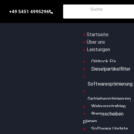
+49 5451 4995296
Startseite
Über uns
Leistungen
Oildruck FIx
Dieselpartikelfilter
Softwareoptimierung
Getriebeoptimierung
Walnussstrahlen
Bremsscheiben
planen
Software Update