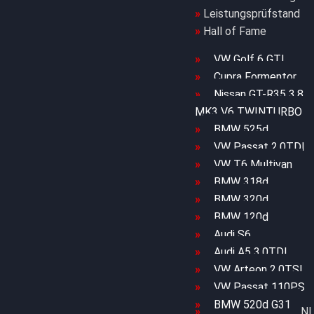
Leistungsprüfstand
Hall of Fame
VW Golf 6 GTI
Cupra Formentor
Nissan GT-R35 3.8
MK3 V6 TWINTURBO
BMW 525d
VW Passat 2.0TDI
VW T6 Multivan
BMW 318d
BMW 320d
BMW 120d
Audi S6
Audi A5 3.0TDI
VW Arteon 2.0TSI
VW Passat 110PS
BMW 520d G31
SID212 / 212EVO UN