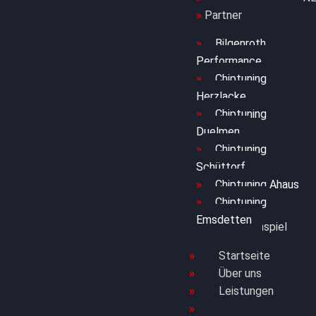
Partner
Bilgenroth
Performance
Chiptuning
Herzlacke
Chiptuning
Duelmen
Chiptuning
Schüttorf
Chiptuning Ahaus
Chiptuning
Emsdetten
Golf Gewinnspiel
Startseite
Über uns
Leistungen