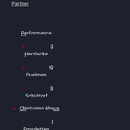
Partner
Bilgenroth
Performance
Chiptuning
Herzlacke
Chiptuning
Duelmen
Chiptuning
Schüttorf
Chiptuning Ahaus
Chiptuning
Emsdetten