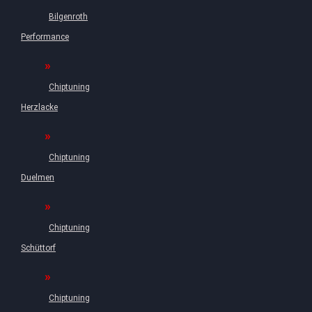
Bilgenroth
Performance
Chiptuning
Herzlacke
Chiptuning
Duelmen
Chiptuning
Schüttorf
Chiptuning