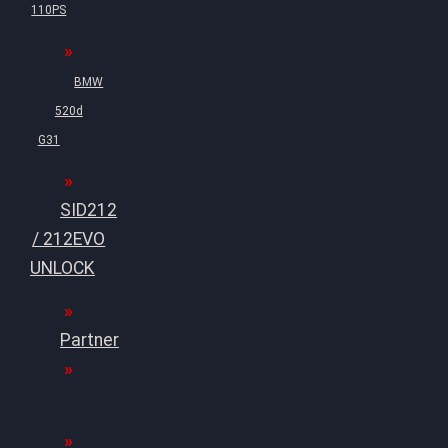
110PS
BMW
520d
G31
SID212
/ 212EVO
UNLOCK
Partner