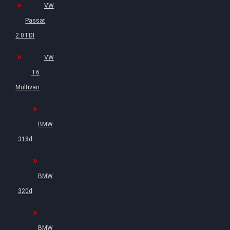
VW
Passat
2.0TDI
VW
T6
Multivan
BMW
318d
BMW
320d
BMW