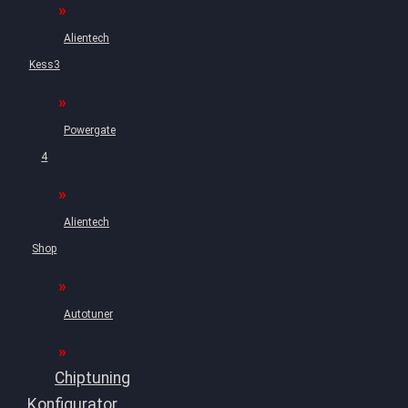
Alientech
Kess3
Powergate
4
Alientech
Shop
Autotuner
Chiptuning
Konfigurator