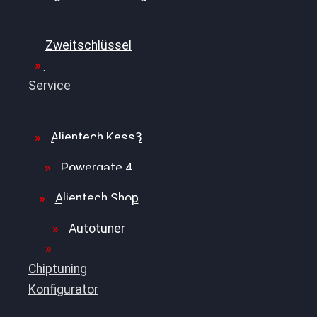
Ersatz- und
Zweitschlüssel
File
Service
Alientech Kess3
Powergate 4
Alientech Shop
Autotuner
Chiptuning
Konfigurator