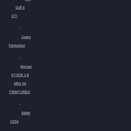
Golf 6
GTI
Cupra
Formentor
Nissan
GT-R35 3.8
MK3 V6
TWINTURBO
BMW
525d