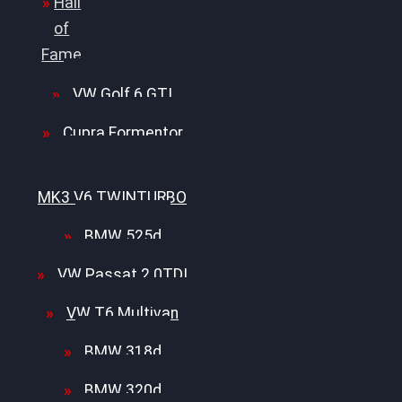
Hall
of
Fame
VW Golf 6 GTI
Cupra Formentor
Nissan GT-R35 3.8
MK3 V6 TWINTURBO
BMW 525d
VW Passat 2.0TDI
VW T6 Multivan
BMW 318d
BMW 320d