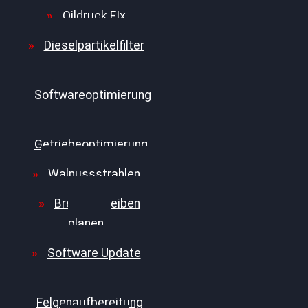
Oildruck FIx
Dieselpartikelfilter
Softwareoptimierung
Getriebeoptimierung
Walnussstrahlen
Bremsscheiben
planen
Software Update
Felgenaufbereitung