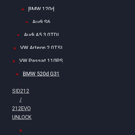
BMW 120d
Audi S6
Audi A5 3.0TDI
VW Arteon 2.0TSI
VW Passat 110PS
BMW 520d G31
SID212
/
212EVO
UNLOCK