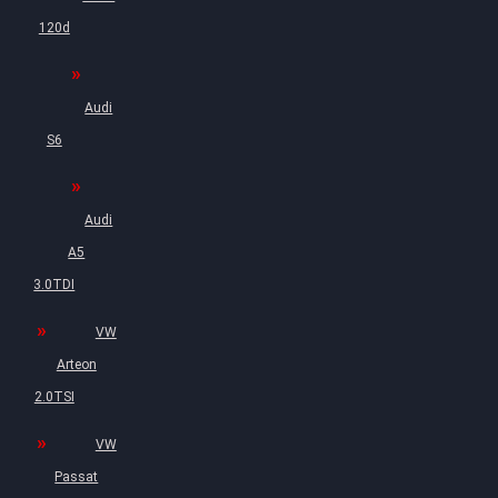
120d
Audi
S6
Audi
A5
3.0TDI
VW
Arteon
2.0TSI
VW
Passat