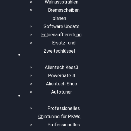
Walnussstrahlen
Bremsscheiben
planen
Software Update
Felgenaufbereitung
Ersatz- und
Zweitschlüssel
Alientech Kess3
Powergate 4
Alientech Shop
Autotuner
Professionelles
Chiptuning für PKWs
Professionelles