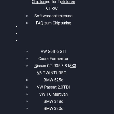
Chiptuning für Traktoren
& LKW
Softwareoptimierung
FAQ zum Chiptuning
VW Golf 6 GTI
Cupra Formentor
Nissan GT-R35 3.8 MK3
V6 TWINTURBO
BMW 525d
VW Passat 2.0TDI
VW T6 Multivan
BMW 318d
BMW 320d