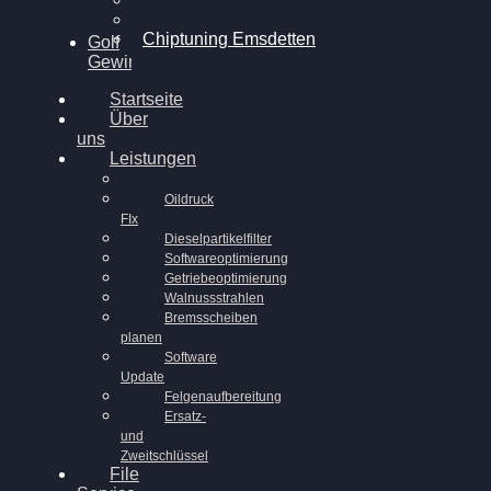
Chiptuning Ahaus
Chiptuning Emsdetten
Golf
Gewinnspiel
Startseite
Über
uns
Leistungen
Oildruck
FIx
Dieselpartikelfilter
Softwareoptimierung
Getriebeoptimierung
Walnussstrahlen
Bremsscheiben
planen
Software
Update
Felgenaufbereitung
Ersatz-
und
Zweitschlüssel
File