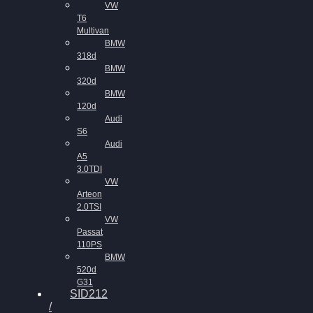
VW
T6
Multivan
BMW
318d
BMW
320d
BMW
120d
Audi
S6
Audi
A5
3.0TDI
VW
Arteon
2.0TSI
VW
Passat
110PS
BMW
520d
G31
SID212
/