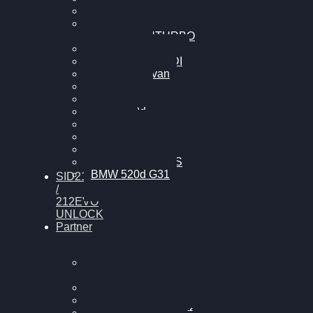
Cupra Formentor
Nissan GT-R35 3.8
MK3 V6 TWINTURBO
BMW 525d
VW Passat 2.0TDI
VW T6 Multivan
BMW 318d
BMW 320d
BMW 120d
Audi S6
Audi A5 3.0TDI
VW Arteon 2.0TSI
VW Passat 110PS
BMW 520d G31
SID212
/
212EVO
UNLOCK
Partner
Bilgenroth
Performance
Chiptuning Herzlacke
Chiptuning Duelmen
Chiptuning Schüttorf