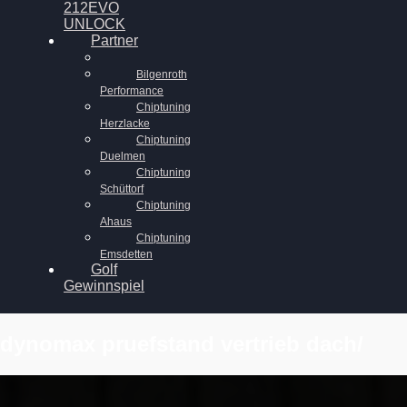
212EVO
UNLOCK
Partner
Bilgenroth
Performance
Chiptuning
Herzlacke
Chiptuning
Duelmen
Chiptuning
Schüttorf
Chiptuning
Ahaus
Chiptuning
Emsdetten
Golf
Gewinnspiel
dynomax pruefstand vertrieb dach/