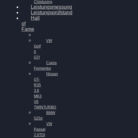
Chiptuning
Leistungsmessung
Leistungsprüfstand
Hall
of
Fame
VW
Golf
6
GTI
Cupra
Formentor
Nissan
GT-
R35
3.8
MK3
V6
TWINTURBO
BMW
525d
VW
Passat
2.0TDI