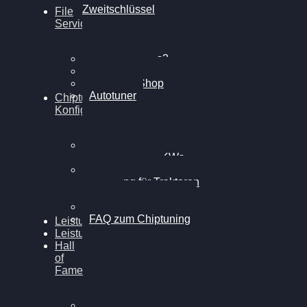
Zweitschlüssel
File
Service
Alientech Kess3
Powergate 4
Alientech Shop
Autotuner
Chiptuning
Konfigurator
Professionelles
Chiptuning für PKWs
Professionelles
Chiptuning für Traktoren
& LKW
Softwareoptimierung
FAQ zum Chiptuning
Leistungsmessung
Leistungsprüfstand
Hall
of
Fame
VW Golf 6 GTI