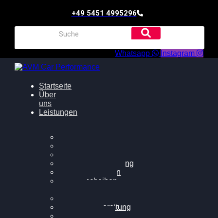
+49 5451 4995296
Whatsapp
Instagram
Startseite
Über
uns
Leistungen
Oildruck FIx
Dieselpartikelfilter
Softwareoptimierung
Getriebeoptimierung
Walnussstrahlen
Bremsscheiben
planen
Software Update
Felgenaufbereitung
Ersatz- und