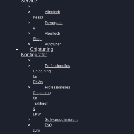
Service
Alientech
Kess3
Powergate
4
Alientech
Shop
Autotuner
Chiptuning
Konfigurator
Professionelles
Chiptuning
für
PKWs
Professionelles
Chiptuning
für
Traktoren
&
LKW
Softwareoptimierung
FAQ
zum