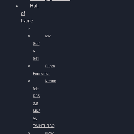
Hall
of
Fame
VW
Golf
6
GTI
Cupra
Formentor
Nissan
GT-
R35
3.8
MK3
V6
TWINTURBO
BMW