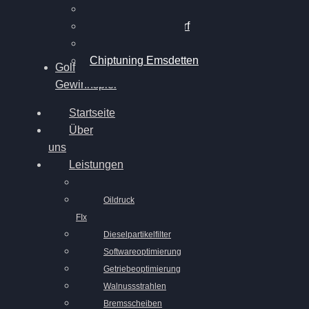
Chiptuning Duelmen
Chiptuning Schüttorf
Chiptuning Ahaus
Chiptuning Emsdetten
Golf
Gewinnspiel
Startseite
Über
uns
Leistungen
Oildruck
FIx
Dieselpartikelfilter
Softwareoptimierung
Getriebeoptimierung
Walnussstrahlen
Bremsscheiben