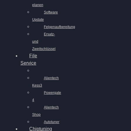
planen
Software
Update
Felgenaufbereitung
Ersatz-
und
Zweitschlüssel
File
Service
Alientech
Kess3
Powergate
4
Alientech
Shop
Autotuner
Chiptuning