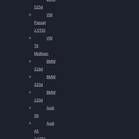
525d
VW
Passat
2.0TDI
VW
T6
Multivan
BMW
318d
BMW
320d
BMW
120d
Audi
S6
Audi
A5