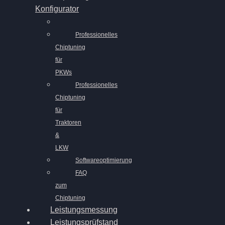
Konfigurator
Professionelles
Chiptuning
für
PKWs
Professionelles
Chiptuning
für
Traktoren
&
LKW
Softwareoptimierung
FAQ
zum
Chiptuning
Leistungsmessung
Leistungsprüfstand