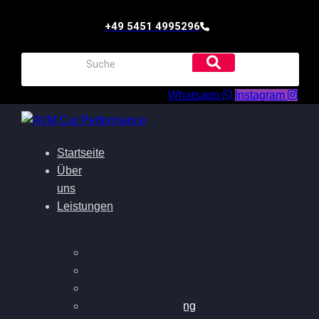
+49 5451 4995296
Whatsapp
Instagram
Startseite
Über
uns
Leistungen
Oildruck FIx
Dieselpartikelfilter
Softwareoptimierung
Getriebeoptimierung