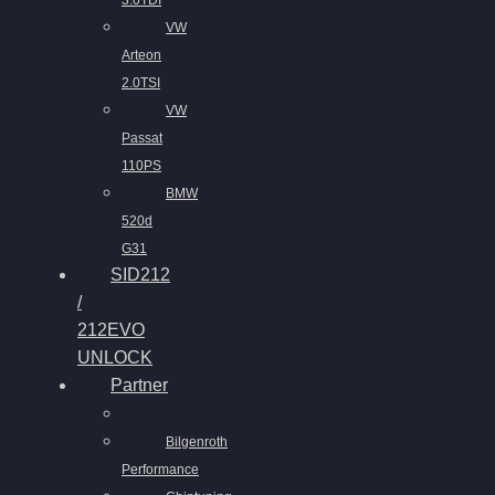
3.0TDI
VW
Arteon
2.0TSI
VW
Passat
110PS
BMW
520d
G31
SID212
/
212EVO
UNLOCK
Partner
Bilgenroth
Performance