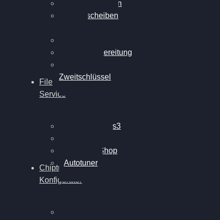
Walnussstrahlen
Bremsscheiben
planen
Software Update
Felgenaufbereitung
Ersatz- und
Zweitschlüssel
File
Service
Alientech Kess3
Powergate 4
Alientech Shop
Autotuner
Chiptuning
Konfigurator
Professionelles