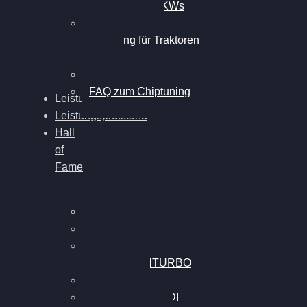
Chiptuning für PKWs
Professionelles
Chiptuning für Traktoren
& LKW
Softwareoptimierung
FAQ zum Chiptuning
Leistungsmessung
Leistungsprüfstand
Hall
of
Fame
VW Golf 6 GTI
Cupra Formentor
Nissan GT-R35 3.8
MK3 V6 TWINTURBO
BMW 525d
VW Passat 2.0TDI