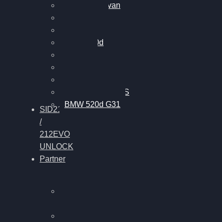
VW T6 Multivan
BMW 318d
BMW 320d
BMW 120d
Audi S6
Audi A5 3.0TDI
VW Arteon 2.0TSI
VW Passat 110PS
BMW 520d G31
SID212
/
212EVO
UNLOCK
Partner
Bilgenroth
Performance
Chiptuning Herzlacke