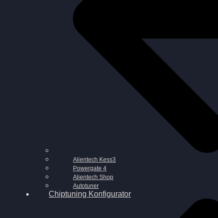
Alientech Kess3
Powergate 4
Alientech Shop
Autotuner
Chiptuning Konfigurator