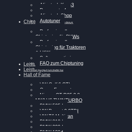
Alientech Kess3
Powergate 4
Alientech Shop
Autotuner
Chiptuning Konfigurator
Professionelles
Chiptuning für PKWs
Professionelles
Chiptuning für Traktoren
& LKW
Softwareoptimierung
FAQ zum Chiptuning
Leistungsmessung
Leistungsprüfstand
Hall of Fame
VW Golf 6 GTI
Cupra Formentor
Nissan GT-R35 3.8
MK3 V6 TWINTURBO
BMW 525d
VW Passat 2.0TDI
VW T6 Multivan
BMW 318d
BMW 320d