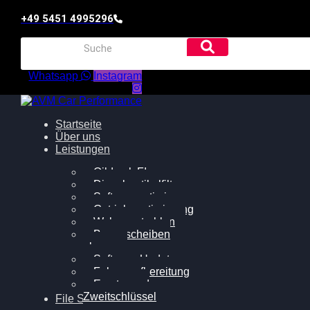
+49 5451 4995296
Whatsapp
Instagram
Startseite
Über uns
Leistungen
Oildruck FIx
Dieselpartikelfilter
Softwareoptimierung
Getriebeoptimierung
Walnussstrahlen
Bremsscheiben
planen
Software Update
Felgenaufbereitung
Ersatz- und
Zweitschlüssel
File Service