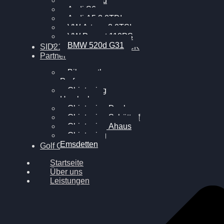
BMW 120d
Audi S6
Audi A5 3.0TDI
VW Arteon 2.0TSI
VW Passat 110PS
BMW 520d G31
SID212 / 212EVO UNLOCK
Partner
Bilgenroth
Performance
Chiptuning
Herzlacke
Chiptuning Duelmen
Chiptuning Schüttorf
Chiptuning Ahaus
Chiptuning
Emsdetten
Golf Gewinnspiel
Startseite
Über uns
Leistungen