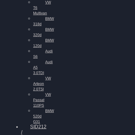
VW
T6
Multivan
BMW
318d
BMW
320d
BMW
120d
Audi
S6
Audi
A5
3.0TDI
VW
Arteon
2.0TSI
VW
Passat
110PS
BMW
520d
G31
SID212
/