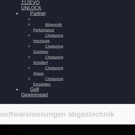
212EVO
UNLOCK
Partner
Bilgenroth
Performance
Chiptuning
Herzlacke
Chiptuning
Duelmen
Chiptuning
Schüttorf
Chiptuning
Ahaus
Chiptuning
Emsdetten
Golf
Gewinnspiel
softwareloesungen abgastechnik