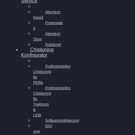
Service
Alientech
Kess3
Powergate
4
Alientech
Shop
Autotuner
Chiptuning
Konfigurator
Professionelles
Chiptuning
für
PKWs
Professionelles
Chiptuning
für
Traktoren
&
LKW
Softwareoptimierung
FAQ
zum