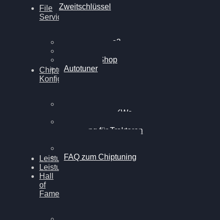
Zweitschlüssel
File
Service
Alientech Kess3
Powergate 4
Alientech Shop
Autotuner
Chiptuning
Konfigurator
Professionelles
Chiptuning für PKWs
Professionelles
Chiptuning für Traktoren
& LKW
Softwareoptimierung
FAQ zum Chiptuning
Leistungsmessung
Leistungsprüfstand
Hall
of
Fame
VW Golf 6 GTI