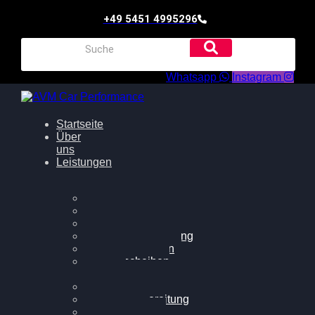
+49 5451 4995296
Whatsapp
Instagram
Startseite
Über
uns
Leistungen
Oildruck FIx
Dieselpartikelfilter
Softwareoptimierung
Getriebeoptimierung
Walnussstrahlen
Bremsscheiben
planen
Software Update
Felgenaufbereitung
Ersatz- und