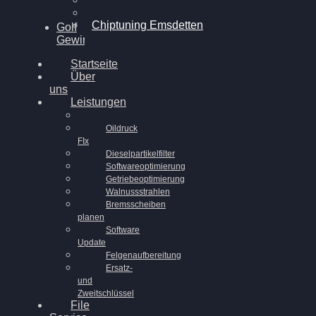
Chiptuning Ahaus
Chiptuning Emsdetten
Golf
Gewinnspiel
Startseite
Über
uns
Leistungen
Oildruck
FIx
Dieselpartikelfilter
Softwareoptimierung
Getriebeoptimierung
Walnussstrahlen
Bremsscheiben
planen
Software
Update
Felgenaufbereitung
Ersatz-
und
Zweitschlüssel
File