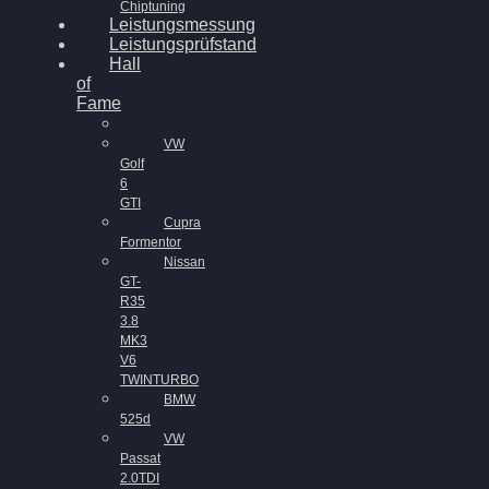
Chiptuning
Leistungsmessung
Leistungsprüfstand
Hall
of
Fame
VW
Golf
6
GTI
Cupra
Formentor
Nissan
GT-
R35
3.8
MK3
V6
TWINTURBO
BMW
525d
VW
Passat
2.0TDI