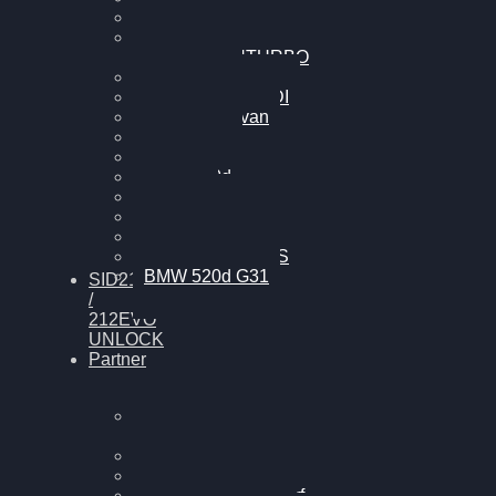
Cupra Formentor
Nissan GT-R35 3.8
MK3 V6 TWINTURBO
BMW 525d
VW Passat 2.0TDI
VW T6 Multivan
BMW 318d
BMW 320d
BMW 120d
Audi S6
Audi A5 3.0TDI
VW Arteon 2.0TSI
VW Passat 110PS
BMW 520d G31
SID212
/
212EVO
UNLOCK
Partner
Bilgenroth
Performance
Chiptuning Herzlacke
Chiptuning Duelmen
Chiptuning Schüttorf