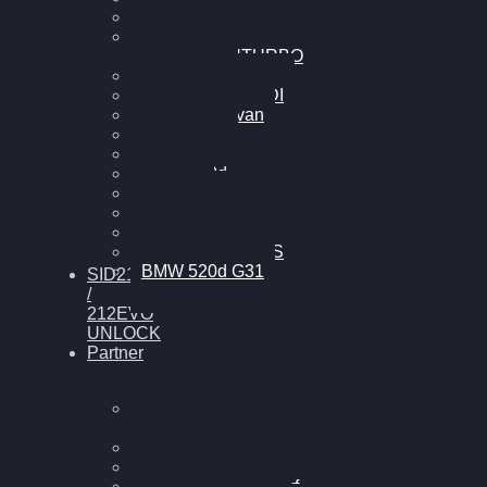
Cupra Formentor
Nissan GT-R35 3.8
MK3 V6 TWINTURBO
BMW 525d
VW Passat 2.0TDI
VW T6 Multivan
BMW 318d
BMW 320d
BMW 120d
Audi S6
Audi A5 3.0TDI
VW Arteon 2.0TSI
VW Passat 110PS
BMW 520d G31
SID212
/
212EVO
UNLOCK
Partner
Bilgenroth
Performance
Chiptuning Herzlacke
Chiptuning Duelmen
Chiptuning Schüttorf