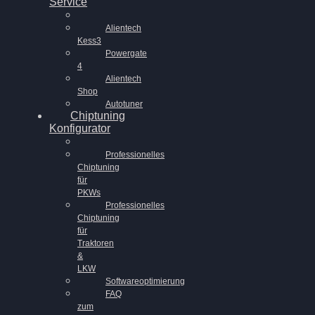
Service
Alientech
Kess3
Powergate
4
Alientech
Shop
Autotuner
Chiptuning
Konfigurator
Professionelles
Chiptuning
für
PKWs
Professionelles
Chiptuning
für
Traktoren
&
LKW
Softwareoptimierung
FAQ
zum