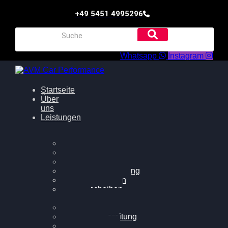
+49 5451 4995296
Whatsapp
Instagram
Startseite
Über
uns
Leistungen
Oildruck FIx
Dieselpartikelfilter
Softwareoptimierung
Getriebeoptimierung
Walnussstrahlen
Bremsscheiben
planen
Software Update
Felgenaufbereitung
Ersatz- und