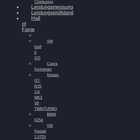
Chiptuning
Leistungsmessung
Leistungsprüfstand
Hall
of
Fame
VW
Golf
6
GTI
Cupra
Formentor
Nissan
GT-
R35
3.8
MK3
V6
TWINTURBO
BMW
525d
VW
Passat
2.0TDI