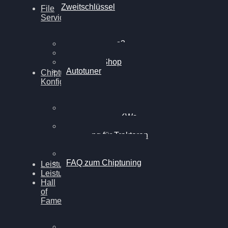
Zweitschlüssel
File
Service
Alientech Kess3
Powergate 4
Alientech Shop
Autotuner
Chiptuning
Konfigurator
Professionelles
Chiptuning für PKWs
Professionelles
Chiptuning für Traktoren
& LKW
Softwareoptimierung
FAQ zum Chiptuning
Leistungsmessung
Leistungsprüfstand
Hall
of
Fame
VW Golf 6 GTI