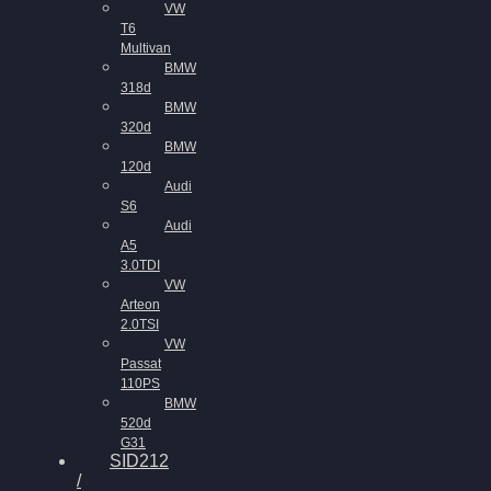
VW
T6
Multivan
BMW
318d
BMW
320d
BMW
120d
Audi
S6
Audi
A5
3.0TDI
VW
Arteon
2.0TSI
VW
Passat
110PS
BMW
520d
G31
SID212
/