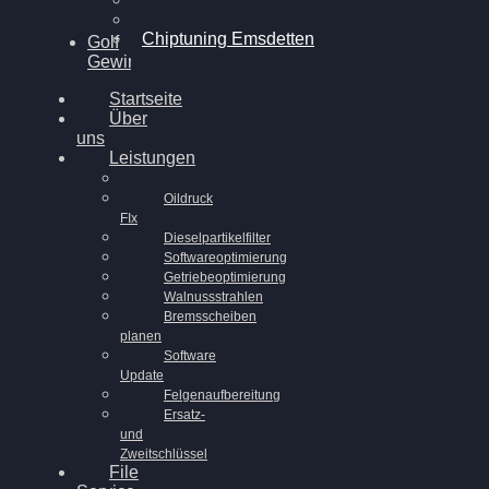
Chiptuning Ahaus
Chiptuning Emsdetten
Golf
Gewinnspiel
Startseite
Über
uns
Leistungen
Oildruck
FIx
Dieselpartikelfilter
Softwareoptimierung
Getriebeoptimierung
Walnussstrahlen
Bremsscheiben
planen
Software
Update
Felgenaufbereitung
Ersatz-
und
Zweitschlüssel
File