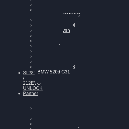
Cupra Formentor
Nissan GT-R35 3.8
MK3 V6 TWINTURBO
BMW 525d
VW Passat 2.0TDI
VW T6 Multivan
BMW 318d
BMW 320d
BMW 120d
Audi S6
Audi A5 3.0TDI
VW Arteon 2.0TSI
VW Passat 110PS
BMW 520d G31
SID212
/
212EVO
UNLOCK
Partner
Bilgenroth
Performance
Chiptuning Herzlacke
Chiptuning Duelmen
Chiptuning Schüttorf