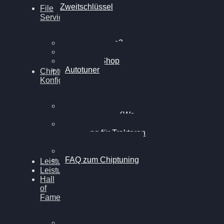
Zweitschlüssel
File
Service
Alientech Kess3
Powergate 4
Alientech Shop
Autotuner
Chiptuning
Konfigurator
Professionelles
Chiptuning für PKWs
Professionelles
Chiptuning für Traktoren
& LKW
Softwareoptimierung
FAQ zum Chiptuning
Leistungsmessung
Leistungsprüfstand
Hall
of
Fame
VW Golf 6 GTI