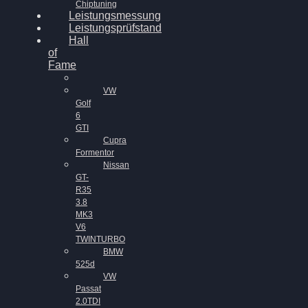
Chiptuning
Leistungsmessung
Leistungsprüfstand
Hall
of
Fame
VW
Golf
6
GTI
Cupra
Formentor
Nissan
GT-
R35
3.8
MK3
V6
TWINTURBO
BMW
525d
VW
Passat
2.0TDI