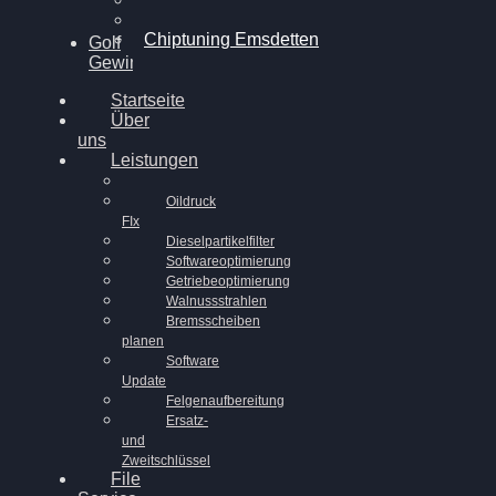
Chiptuning Ahaus
Chiptuning Emsdetten
Golf
Gewinnspiel
Startseite
Über
uns
Leistungen
Oildruck
FIx
Dieselpartikelfilter
Softwareoptimierung
Getriebeoptimierung
Walnussstrahlen
Bremsscheiben
planen
Software
Update
Felgenaufbereitung
Ersatz-
und
Zweitschlüssel
File