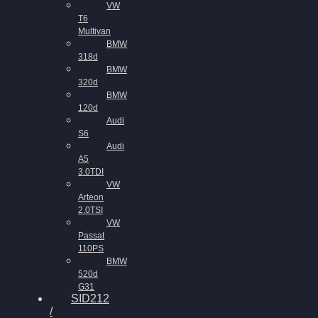
VW
T6
Multivan
BMW
318d
BMW
320d
BMW
120d
Audi
S6
Audi
A5
3.0TDI
VW
Arteon
2.0TSI
VW
Passat
110PS
BMW
520d
G31
SID212
/