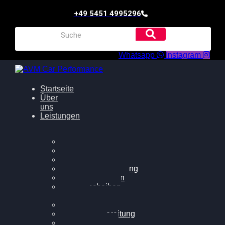
+49 5451 4995296
Whatsapp
Instagram
Startseite
Über
uns
Leistungen
Oildruck FIx
Dieselpartikelfilter
Softwareoptimierung
Getriebeoptimierung
Walnussstrahlen
Bremsscheiben
planen
Software Update
Felgenaufbereitung
Ersatz- und