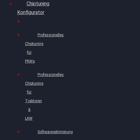
Chiptuning
Konfigurator
Professionelles
Chiptuning
für
PKWs
Professionelles
Chiptuning
für
Traktoren
&
LKW
Softwareoptimierung