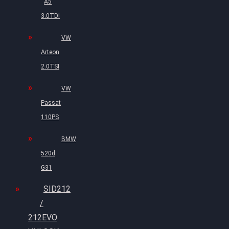
A5
3.0TDI
VW
Arteon
2.0TSI
VW
Passat
110PS
BMW
520d
G31
SID212
/
212EVO