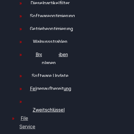
Dieselpartikelfilter
Softwareoptimierung
Getriebeoptimierung
Walnussstrahlen
Bremsscheiben
planen
Software Update
Felgenaufbereitung
Ersatz- und
Zweitschlüssel
File
Service