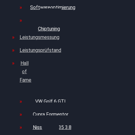
Softwareoptimierung
FAQ zum
Chiptuning
Leistungsmessung
Leistungsprüfstand
Hall
of
Fame
VW Golf 6 GTI
Cupra Formentor
Nissan GT-R35 3.8