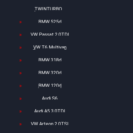
MK3 V6
TWINTURBO
BMW 525d
VW Passat 2.0TDI
VW T6 Multivan
BMW 318d
BMW 320d
BMW 120d
Audi S6
Audi A5 3.0TDI
VW Arteon 2.0TSI