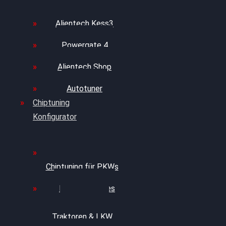
Alientech Kess3
Powergate 4
Alientech Shop
Autotuner
Chiptuning
Konfigurator
Professionelles
Chiptuning für PKWs
Professionelles
Chiptuning für
Traktoren & LKW