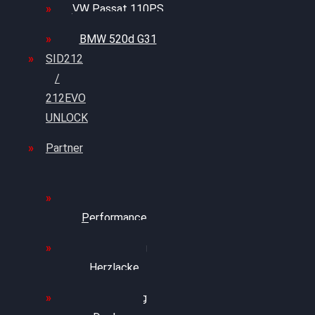
VW Passat 110PS
BMW 520d G31
SID212
/
212EVO
UNLOCK
Partner
Bilgenroth
Performance
Chiptuning
Herzlacke
Chiptuning