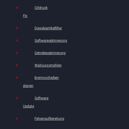
Oildruck
FIx
Dieselpartikelfilter
Softwareoptimierung
Getriebeoptimierung
Walnussstrahlen
Bremsscheiben
planen
Software
Update
Felgenaufbereitung