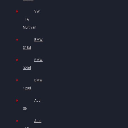
VW
T6
Multivan
BMW
318d
BMW
320d
BMW
120d
Audi
S6
Audi