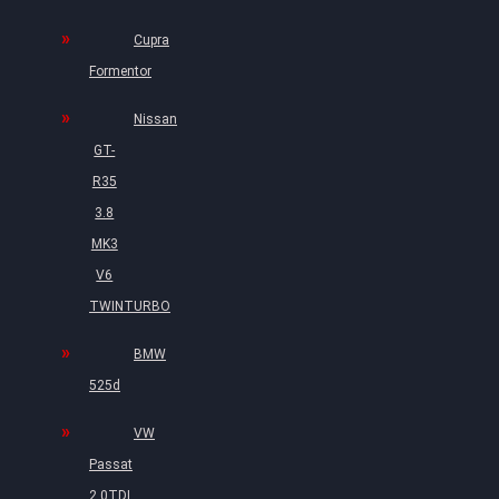
Cupra
Formentor
Nissan
GT-
R35
3.8
MK3
V6
TWINTURBO
BMW
525d
VW
Passat
2.0TDI