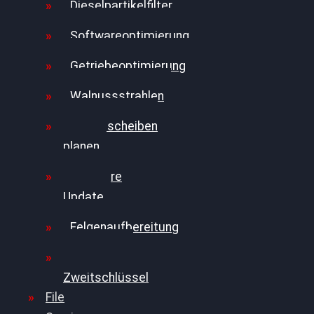
Dieselpartikelfilter
Softwareoptimierung
Getriebeoptimierung
Walnussstrahlen
Bremsscheiben
planen
Software
Update
Felgenaufbereitung
Ersatz- und
Zweitschlüssel
File