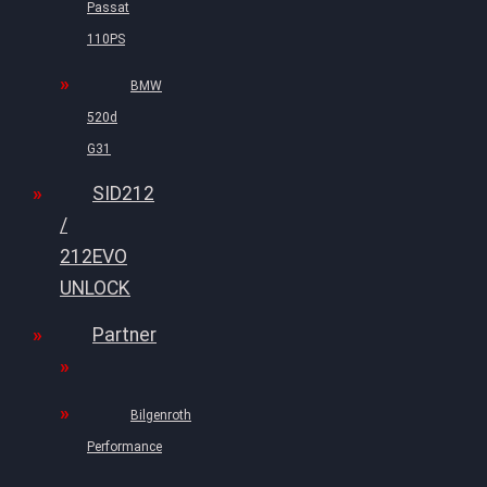
Passat
110PS
BMW
520d
G31
SID212
/
212EVO
UNLOCK
Partner
Bilgenroth
Performance