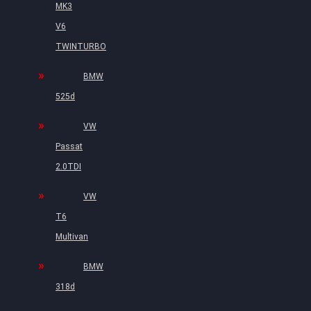
MK3
V6
TWINTURBO
BMW
525d
VW
Passat
2.0TDI
VW
T6
Multivan
BMW
318d