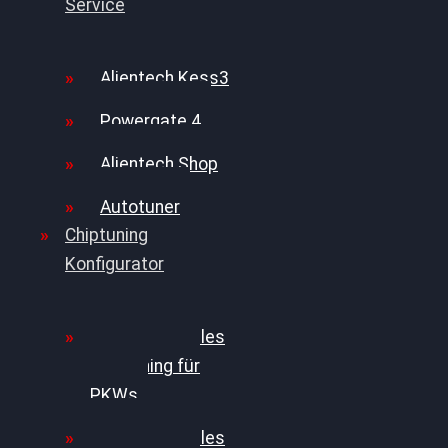
Service
Alientech Kess3
Powergate 4
Alientech Shop
Autotuner
Chiptuning
Konfigurator
Professionelles
Chiptuning für
PKWs
Professionelles