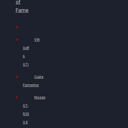
of
Fame
VW
Golf
6
GTI
Cupra
Formentor
Nissan
GT-
R35
3.8