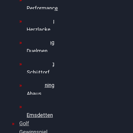
Performance
Chiptuning
Herzlacke
Chiptuning
Duelmen
Chiptuning
Schüttorf
Chiptuning
Ahaus
Chiptuning
Emsdetten
Golf
Gewinnspiel