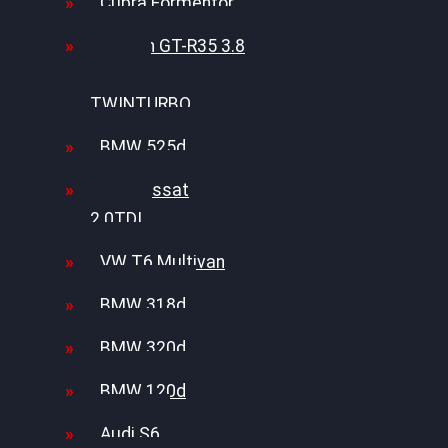
Cupra Formentor
Nissan GT-R35 3.8
MK3 V6
TWINTURBO
BMW 525d
VW Passat
2.0TDI
VW T6 Multivan
BMW 318d
BMW 320d
BMW 120d
Audi S6