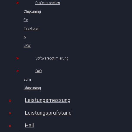
Professionelles
Chiptuning
für
Traktoren
&
LKW
Softwareoptimierung
FAQ
zum
Chiptuning
Leistungsmessung
Leistungsprüfstand
Hall