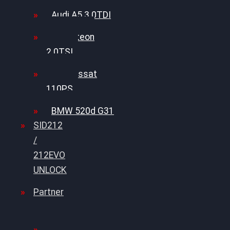
Audi A5 3.0TDI
VW Arteon
2.0TSI
VW Passat
110PS
BMW 520d G31
SID212
/
212EVO
UNLOCK
Partner
Bilgenroth