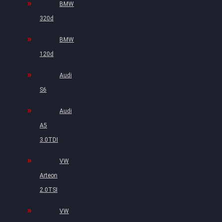
BMW
320d
BMW
120d
Audi
S6
Audi
A5
3.0TDI
VW
Arteon
2.0TSI
VW