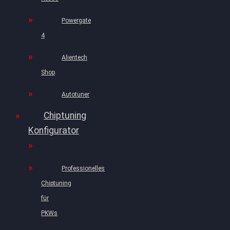
Powergate
4
Alientech
Shop
Autotuner
Chiptuning
Konfigurator
Professionelles
Chiptuning
für
PKWs