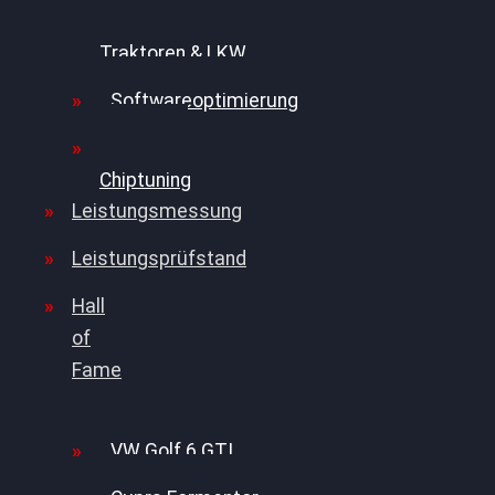
Chiptuning für
Traktoren & LKW
Softwareoptimierung
FAQ zum
Chiptuning
Leistungsmessung
Leistungsprüfstand
Hall
of
Fame
VW Golf 6 GTI