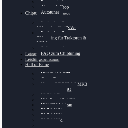
Powergate 4
Alientech Shop
Autotuner
Chiptuning Konfigurator
Professionelles
Chiptuning für PKWs
Professionelles
Chiptuning für Traktoren &
LKW
Softwareoptimierung
FAQ zum Chiptuning
Leistungsmessung
Leistungsprüfstand
Hall of Fame
VW Golf 6 GTI
Cupra Formentor
Nissan GT-R35 3.8 MK3
V6 TWINTURBO
BMW 525d
VW Passat 2.0TDI
VW T6 Multivan
BMW 318d
BMW 320d
BMW 120d
Audi S6