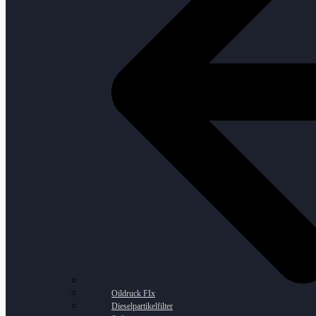
Oildruck FIx
Dieselpartikelfilter