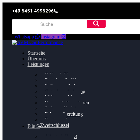
+49 5451 4995296
Whatsapp
Instagram
Startseite
Über uns
Leistungen
Oildruck FIx
Dieselpartikelfilter
Softwareoptimierung
Getriebeoptimierung
Walnussstrahlen
Bremsscheiben planen
Software Update
Felgenaufbereitung
Ersatz- und
Zweitschlüssel
File Service
Alientech Kess3