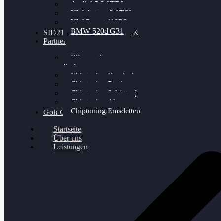
Audi A5 3.0TDI
VW Arteon 2.0TSI
VW Passat 110PS
BMW 520d G31
SID212 / 212EVO UNLOCK
Partner
Bilgenroth
Performance
Chiptuning Herzlacke
Chiptuning Duelmen
Chiptuning Schüttorf
Chiptuning Ahaus
Chiptuning Emsdetten
Golf Gewinnspiel
Startseite
Über uns
Leistungen