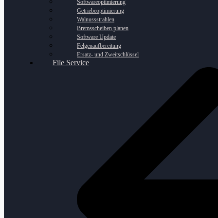
Softwareoptimierung
Getriebeoptimierung
Walnussstrahlen
Bremsscheiben planen
Software Update
Felgenaufbereitung
Ersatz- und Zweitschlüssel
File Service