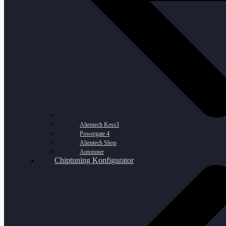
Alientech Kess3
Powergate 4
Alientech Shop
Autotuner
Chiptuning Konfigurator