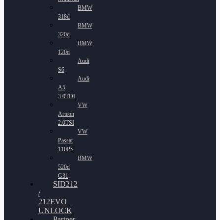
BMW
318d
BMW
320d
BMW
120d
Audi
S6
Audi
A5
3.0TDI
VW
Arteon
2.0TSI
VW
Passat
110PS
BMW
520d
G31
SID212
/
212EVO
UNLOCK
Partner