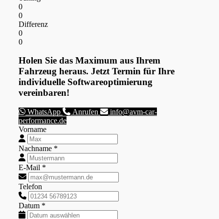
0
0
Differenz
0
0
Holen Sie das Maximum aus Ihrem
Fahrzeug heraus. Jetzt Termin für Ihre
individuelle Softwareoptimierung
vereinbaren!
WhatsApp
Anrufen
info@avm-car-
performance.de
Vorname
Nachname *
E-Mail *
Telefon
Datum *