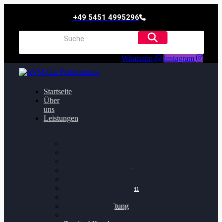
+49 5451 4995296
Whatsapp
Instagram
Startseite
Über
uns
Leistungen
Oildruck FIx
Dieselpartikelfilter
Softwareoptimierung
Getriebeoptimierung
Walnussstrahlen
Bremsscheiben planen
Software Update
Felgenaufbereitung
Ersatz- und