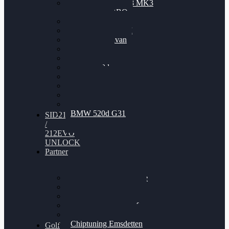
Nissan GT-R35 3.8 MK3
V6 TWINTURBO
BMW 525d
VW Passat 2.0TDI
VW T6 Multivan
BMW 318d
BMW 320d
BMW 120d
Audi S6
Audi A5 3.0TDI
VW Arteon 2.0TSI
VW Passat 110PS
BMW 520d G31
SID212
/
212EVO
UNLOCK
Partner
Bilgenroth Performance
Chiptuning Herzlacke
Chiptuning Duelmen
Chiptuning Schüttorf
Chiptuning Ahaus
Chiptuning Emsdetten
Golf