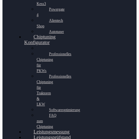
Kess3
Powergate
4
Alientech
Shop
Autotuner
Chiptuning
Konfigurator
Professionelles
Chiptuning
für
PKWs
Professionelles
Chiptuning
für
Traktoren
&
LKW
Softwareoptimierung
FAQ
zum
Chiptuning
Leistungsmessung
Leistungsprüfstand