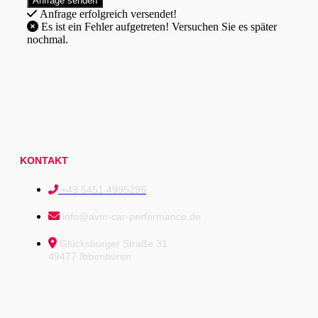
Anfrage erfolgreich versendet!
Es ist ein Fehler aufgetreten! Versuchen Sie es später
nochmal.
KONTAKT
+49 5451 4995296
info@avm-car-performance.de
Glücksburger Straße 31
49477 Ibbenbüren