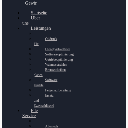
Gewinnspiel
Startseite
Über
uns
Leistungen
Oildruck
FIx
Dieselpartikelfilter
Softwareoptimierung
Getriebeoptimierung
Walnussstrahlen
Bremsscheiben
planen
Software
Update
Felgenaufbereitung
Ersatz-
und
Zweitschlüssel
File
Service
Alientech