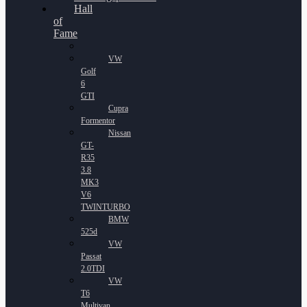
Hall
of
Fame
VW
Golf
6
GTI
Cupra
Formentor
Nissan
GT-
R35
3.8
MK3
V6
TWINTURBO
BMW
525d
VW
Passat
2.0TDI
VW
T6
Multivan