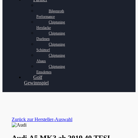
Bilgenroth
Performance
Chiptuning
Herzlacke
Chiptuning
Duelmen
Chiptuning
Schüttorf
Chiptuning
Ahaus
Chiptuning
Emsdetten
Golf
Gewinnspiel
Zurück zur Hersteller-Auswahl
Audi A5 MK3 ab 2019 40 TFSI