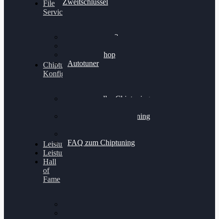
Zweitschlüssel
File
Service
Alientech Kess3
Powergate 4
Alientech Shop
Autotuner
Chiptuning
Konfigurator
Professionelles Chiptuning
für PKWs
Professionelles Chiptuning
für Traktoren & LKW
Softwareoptimierung
FAQ zum Chiptuning
Leistungsmessung
Leistungsprüfstand
Hall
of
Fame
VW Golf 6 GTI
Cupra Formentor