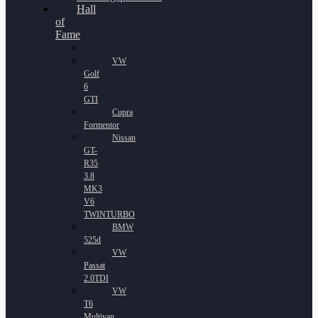
Hall
of
Fame
VW
Golf
6
GTI
Cupra
Formentor
Nissan
GT-
R35
3.8
MK3
V6
TWINTURBO
BMW
525d
VW
Passat
2.0TDI
VW
T6
Multivan