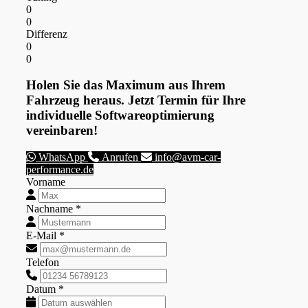
0
0
Differenz
0
0
Holen Sie das Maximum aus Ihrem
Fahrzeug heraus. Jetzt Termin für Ihre
individuelle Softwareoptimierung
vereinbaren!
WhatsApp
Anrufen
info@avm-car-
performance.de
Vorname
Nachname *
E-Mail *
Telefon
Datum *