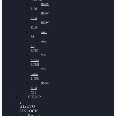
BMW
318d
BMW
320d
BMW
120d
Audi
S6
Audi
A5
3.0TDI
VW
Arteon
2.0TSI
VW
Passat
110PS
BMW
520d
G31
SID212
/
212EVO
UNLOCK
Partner