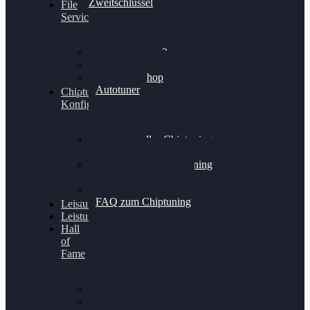
Zweitschlüssel
File
Service
Alientech Kess3
Powergate 4
Alientech Shop
Autotuner
Chiptuning
Konfigurator
Professionelles Chiptuning
für PKWs
Professionelles Chiptuning
für Traktoren & LKW
Softwareoptimierung
FAQ zum Chiptuning
Leistungsmessung
Leistungsprüfstand
Hall
of
Fame
VW Golf 6 GTI
Cupra Formentor