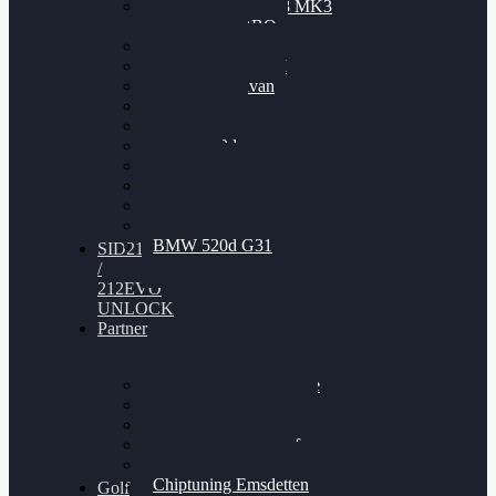
Nissan GT-R35 3.8 MK3
V6 TWINTURBO
BMW 525d
VW Passat 2.0TDI
VW T6 Multivan
BMW 318d
BMW 320d
BMW 120d
Audi S6
Audi A5 3.0TDI
VW Arteon 2.0TSI
VW Passat 110PS
BMW 520d G31
SID212
/
212EVO
UNLOCK
Partner
Bilgenroth Performance
Chiptuning Herzlacke
Chiptuning Duelmen
Chiptuning Schüttorf
Chiptuning Ahaus
Chiptuning Emsdetten
Golf