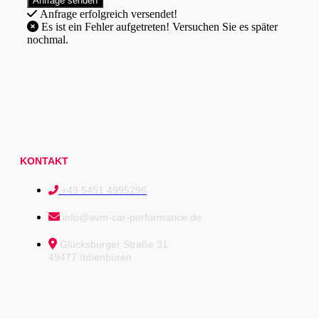
Anfrage erfolgreich versendet!
Es ist ein Fehler aufgetreten! Versuchen Sie es später
nochmal.
KONTAKT
+49 5451 4995296
info@avm-car-performance.de
Glücksburger Straße 31
49477 Ibbenbüren