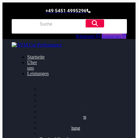
+49 5451 4995296
Whatsapp
Instagram
Startseite
Über
uns
Leistungen
Oildruck FIx
Dieselpartikelfilter
Softwareoptimierung
Getriebeoptimierung
Walnussstrahlen
Bremsscheiben planen
Software Update
Felgenaufbereitung
Ersatz- und