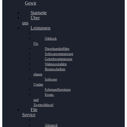
Gewinnspiel
Startseite
Über
uns
Leistungen
Oildruck
FIx
Dieselpartikelfilter
Softwareoptimierung
Getriebeoptimierung
Walnussstrahlen
Bremsscheiben
planen
Software
Update
Felgenaufbereitung
Ersatz-
und
Zweitschlüssel
File
Service
Alientech