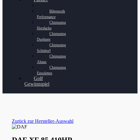
Bilgenroth
Performance
Chiptuning
Herzlacke
Chiptuning
Duelmen
Chiptuning
Schüttorf
Chiptuning
Ahaus
Chiptuning
Emsdetten
Golf
Gewinnspiel
Zurück zur Hersteller-Auswahl
DAF XF 85 410HP