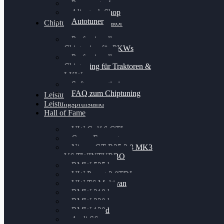
Powergate 4
Alientech Shop
Autotuner
Chiptuning Konfigurator
Professionelles
Chiptuning für PKWs
Professionelles
Chiptuning für Traktoren &
LKW
Softwareoptimierung
FAQ zum Chiptuning
Leistungsmessung
Leistungsprüfstand
Hall of Fame
VW Golf 6 GTI
Cupra Formentor
Nissan GT-R35 3.8 MK3
V6 TWINTURBO
BMW 525d
VW Passat 2.0TDI
VW T6 Multivan
BMW 318d
BMW 320d
BMW 120d
Audi S6