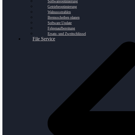
Softwareoptimierung
Getriebeoptimierung
Walnussstrahlen
Bremsscheiben planen
Software Update
Felgenaufbereitung
Ersatz- und Zweitschlüssel
File Service