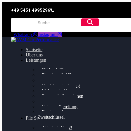
+49 5451 4995296
Whatsapp
Instagram
Startseite
Über uns
Leistungen
Oildruck FIx
Dieselpartikelfilter
Softwareoptimierung
Getriebeoptimierung
Walnussstrahlen
Bremsscheiben planen
Software Update
Felgenaufbereitung
Ersatz- und
Zweitschlüssel
File Service
Alientech Kess3