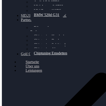
Audi A5 3.0TDI
VW Arteon 2.0TSI
VW Passat 110PS
BMW 520d G31
SID212 / 212EVO UNLOCK
Partner
Bilgenroth
Performance
Chiptuning Herzlacke
Chiptuning Duelmen
Chiptuning Schüttorf
Chiptuning Ahaus
Chiptuning Emsdetten
Golf Gewinnspiel
Startseite
Über uns
Leistungen