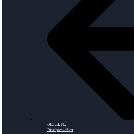
Oildruck FIx
Dieselpartikelfilter