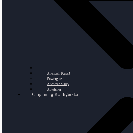
Alientech Kess3
Powergate 4
Alientech Shop
Autotuner
Chiptuning Konfigurator