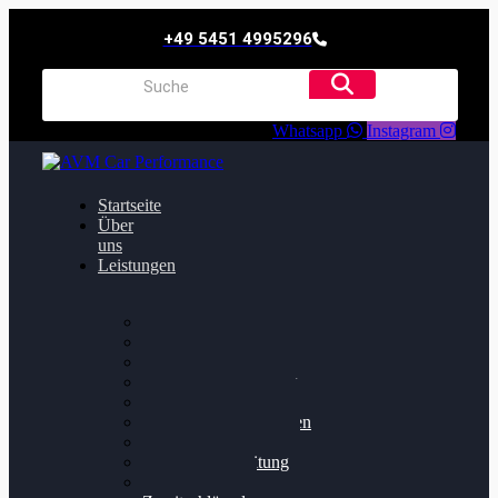
+49 5451 4995296
Whatsapp
Instagram
Startseite
Über
uns
Leistungen
Oildruck FIx
Dieselpartikelfilter
Softwareoptimierung
Getriebeoptimierung
Walnussstrahlen
Bremsscheiben planen
Software Update
Felgenaufbereitung
Ersatz- und