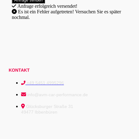
Anfrage erfolgreich versendet!
Es ist ein Fehler aufgetreten! Versuchen Sie es später
nochmal.
KONTAKT
+49 5451 4995296
info@avm-car-performance.de
Glücksburger Straße 31
49477 Ibbenbüren