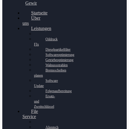
Gewinnspiel
Startseite
Über
uns
Leistungen
Oildruck
FIx
Dieselpartikelfilter
Softwareoptimierung
Getriebeoptimierung
Walnussstrahlen
Bremsscheiben
planen
Software
Update
Felgenaufbereitung
Ersatz-
und
Zweitschlüssel
File
Service
Alientech