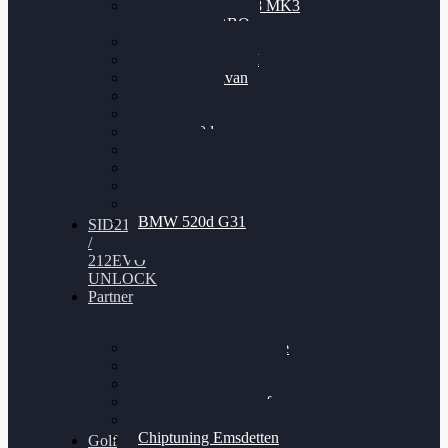
Nissan GT-R35 3.8 MK3
V6 TWINTURBO
BMW 525d
VW Passat 2.0TDI
VW T6 Multivan
BMW 318d
BMW 320d
BMW 120d
Audi S6
Audi A5 3.0TDI
VW Arteon 2.0TSI
VW Passat 110PS
BMW 520d G31
SID212
/
212EVO
UNLOCK
Partner
Bilgenroth Performance
Chiptuning Herzlacke
Chiptuning Duelmen
Chiptuning Schüttorf
Chiptuning Ahaus
Chiptuning Emsdetten
Golf