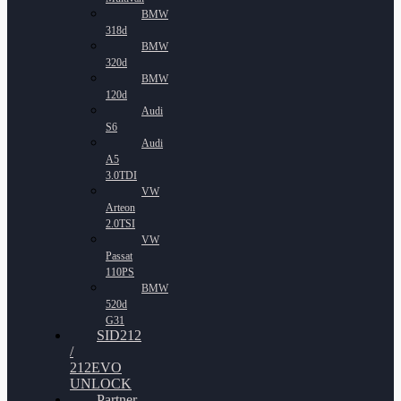
BMW
318d
BMW
320d
BMW
120d
Audi
S6
Audi
A5
3.0TDI
VW
Arteon
2.0TSI
VW
Passat
110PS
BMW
520d
G31
SID212
/
212EVO
UNLOCK
Partner