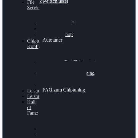
Zweitschlüssel
File
Service
Alientech Kess3
Powergate 4
Alientech Shop
Autotuner
Chiptuning
Konfigurator
Professionelles Chiptuning
für PKWs
Professionelles Chiptuning
für Traktoren & LKW
Softwareoptimierung
FAQ zum Chiptuning
Leistungsmessung
Leistungsprüfstand
Hall
of
Fame
VW Golf 6 GTI
Cupra Formentor