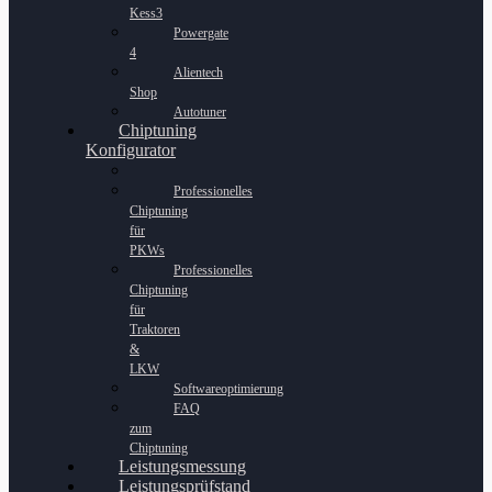
Kess3
Powergate
4
Alientech
Shop
Autotuner
Chiptuning
Konfigurator
Professionelles
Chiptuning
für
PKWs
Professionelles
Chiptuning
für
Traktoren
&
LKW
Softwareoptimierung
FAQ
zum
Chiptuning
Leistungsmessung
Leistungsprüfstand