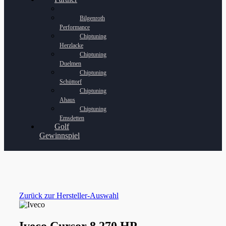
Bilgenroth
Performance
Chiptuning
Herzlacke
Chiptuning
Duelmen
Chiptuning
Schüttorf
Chiptuning
Ahaus
Chiptuning
Emsdetten
Golf
Gewinnspiel
Zurück zur Hersteller-Auswahl
Iveco Cursor 8 270 HP