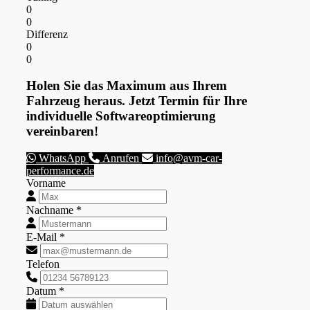
0
0
Differenz
0
0
Holen Sie das Maximum aus Ihrem
Fahrzeug heraus. Jetzt Termin für Ihre
individuelle Softwareoptimierung
vereinbaren!
WhatsApp
Anrufen
info@avm-car-
performance.de
Vorname
Nachname *
E-Mail *
Telefon
Datum *