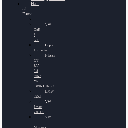
Hall
of
Fame
VW
Golf
6
GTI
Cupra
Formentor
Nissan
GT-
R35
3.8
MK3
V6
TWINTURBO
BMW
525d
VW
Passat
2.0TDI
VW
T6
Multivan