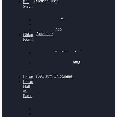
Zweitschlüssel
File
Service
Alientech Kess3
Powergate 4
Alientech Shop
Autotuner
Chiptuning
Konfigurator
Professionelles Chiptuning
für PKWs
Professionelles Chiptuning
für Traktoren & LKW
Softwareoptimierung
FAQ zum Chiptuning
Leistungsmessung
Leistungsprüfstand
Hall
of
Fame
VW Golf 6 GTI
Cupra Formentor