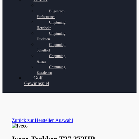
Bilgenroth
Performance
Chiptuning
Herzlacke
Chiptuning
Duelmen
Chiptuning
Schüttorf
Chiptuning
Ahaus
Chiptuning
Emsdetten
Golf
Gewinnspiel
Zurück zur Hersteller-Auswahl
Iveco Trakker T27 272HP