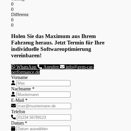
0
0
Differenz
0
0
Holen Sie das Maximum aus Ihrem
Fahrzeug heraus. Jetzt Termin für Ihre
individuelle Softwareoptimierung
vereinbaren!
WhatsApp
Anrufen
info@avm-car-
performance.de
Vorname
Nachname *
E-Mail *
Telefon
Datum *