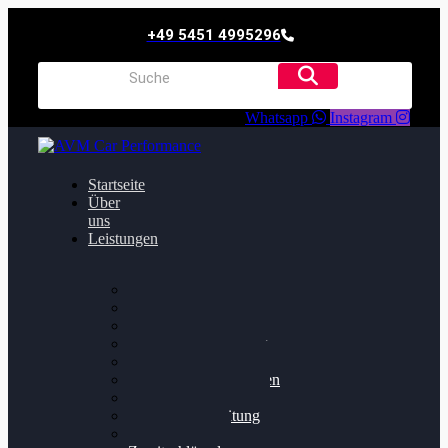
+49 5451 4995296
Whatsapp
Instagram
Startseite
Über
uns
Leistungen
Oildruck FIx
Dieselpartikelfilter
Softwareoptimierung
Getriebeoptimierung
Walnussstrahlen
Bremsscheiben planen
Software Update
Felgenaufbereitung
Ersatz- und