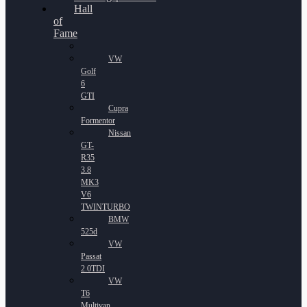
Hall
of
Fame
VW
Golf
6
GTI
Cupra
Formentor
Nissan
GT-
R35
3.8
MK3
V6
TWINTURBO
BMW
525d
VW
Passat
2.0TDI
VW
T6
Multivan