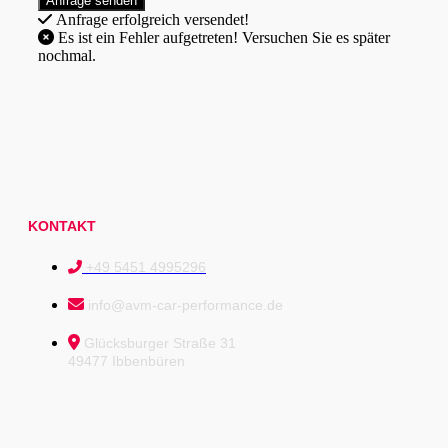
Anfrage erfolgreich versendet!
Es ist ein Fehler aufgetreten! Versuchen Sie es später
nochmal.
KONTAKT
+49 5451 4995296
info@avm-car-performance.de
Glücksburger Straße 31
49477 Ibbenbüren