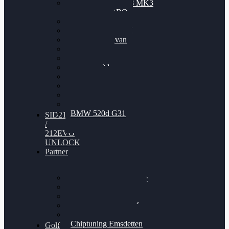
Nissan GT-R35 3.8 MK3
V6 TWINTURBO
BMW 525d
VW Passat 2.0TDI
VW T6 Multivan
BMW 318d
BMW 320d
BMW 120d
Audi S6
Audi A5 3.0TDI
VW Arteon 2.0TSI
VW Passat 110PS
BMW 520d G31
SID212
/
212EVO
UNLOCK
Partner
Bilgenroth Performance
Chiptuning Herzlacke
Chiptuning Duelmen
Chiptuning Schüttorf
Chiptuning Ahaus
Chiptuning Emsdetten
Golf