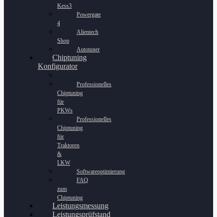
Kess3
Powergate
4
Alientech
Shop
Autotuner
Chiptuning
Konfigurator
Professionelles
Chiptuning
für
PKWs
Professionelles
Chiptuning
für
Traktoren
&
LKW
Softwareoptimierung
FAQ
zum
Chiptuning
Leistungsmessung
Leistungsprüfstand