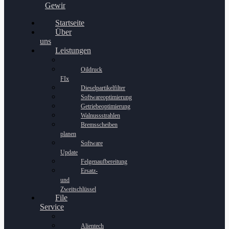
Gewinnspiel
Startseite
Über
uns
Leistungen
Oildruck
FIx
Dieselpartikelfilter
Softwareoptimierung
Getriebeoptimierung
Walnussstrahlen
Bremsscheiben
planen
Software
Update
Felgenaufbereitung
Ersatz-
und
Zweitschlüssel
File
Service
Alientech