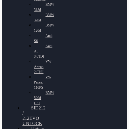
BMW
318d
BMW
320d
BMW
120d
Audi
S6
Audi
A5
3.0TDI
VW
Arteon
2.0TSI
VW
Passat
110PS
BMW
520d
G31
SID212
/
212EVO
UNLOCK
Partner