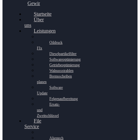
Gewinnspiel
Startseite
Über
uns
Leistungen
Oildruck
FIx
Dieselpartikelfilter
Softwareoptimierung
Getriebeoptimierung
Walnussstrahlen
Bremsscheiben
planen
Software
Update
Felgenaufbereitung
Ersatz-
und
Zweitschlüssel
File
Service
Alientech