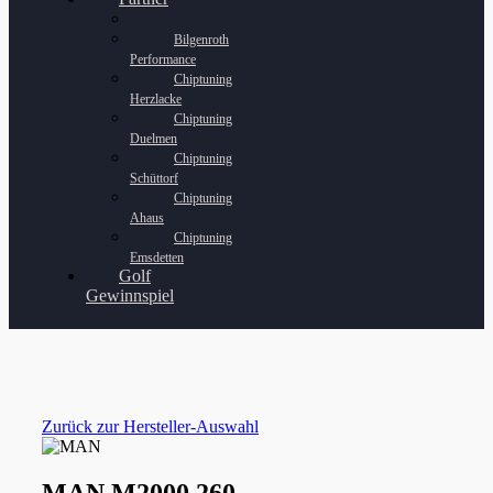
Bilgenroth
Performance
Chiptuning
Herzlacke
Chiptuning
Duelmen
Chiptuning
Schüttorf
Chiptuning
Ahaus
Chiptuning
Emsdetten
Golf
Gewinnspiel
Zurück zur Hersteller-Auswahl
MAN M2000 260