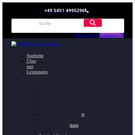
+49 5451 4995296
Whatsapp
Instagram
Startseite
Über
uns
Leistungen
Oildruck FIx
Dieselpartikelfilter
Softwareoptimierung
Getriebeoptimierung
Walnussstrahlen
Bremsscheiben planen
Software Update
Felgenaufbereitung
Ersatz- und