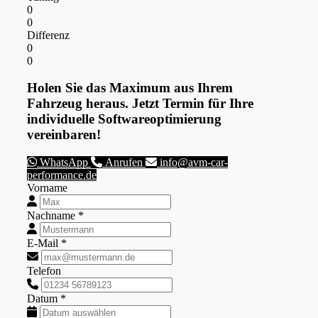
0
0
Differenz
0
0
Holen Sie das Maximum aus Ihrem
Fahrzeug heraus. Jetzt Termin für Ihre
individuelle Softwareoptimierung
vereinbaren!
WhatsApp
Anrufen
info@avm-car-
performance.de
Vorname
Nachname *
E-Mail *
Telefon
Datum *