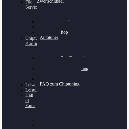
Zweitschlüssel
File
Service
Alientech Kess3
Powergate 4
Alientech Shop
Autotuner
Chiptuning
Konfigurator
Professionelles Chiptuning
für PKWs
Professionelles Chiptuning
für Traktoren & LKW
Softwareoptimierung
FAQ zum Chiptuning
Leistungsmessung
Leistungsprüfstand
Hall
of
Fame
VW Golf 6 GTI
Cupra Formentor