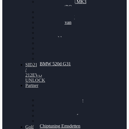
Nissan GT-R35 3.8 MK3
V6 TWINTURBO
BMW 525d
VW Passat 2.0TDI
VW T6 Multivan
BMW 318d
BMW 320d
BMW 120d
Audi S6
Audi A5 3.0TDI
VW Arteon 2.0TSI
VW Passat 110PS
BMW 520d G31
SID212
/
212EVO
UNLOCK
Partner
Bilgenroth Performance
Chiptuning Herzlacke
Chiptuning Duelmen
Chiptuning Schüttorf
Chiptuning Ahaus
Chiptuning Emsdetten
Golf