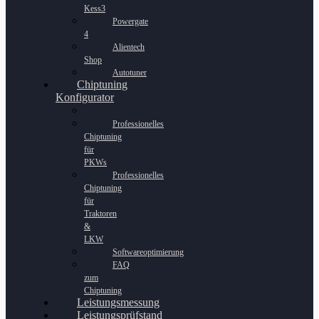
Kess3
Powergate
4
Alientech
Shop
Autotuner
Chiptuning
Konfigurator
Professionelles
Chiptuning
für
PKWs
Professionelles
Chiptuning
für
Traktoren
&
LKW
Softwareoptimierung
FAQ
zum
Chiptuning
Leistungsmessung
Leistungsprüfstand