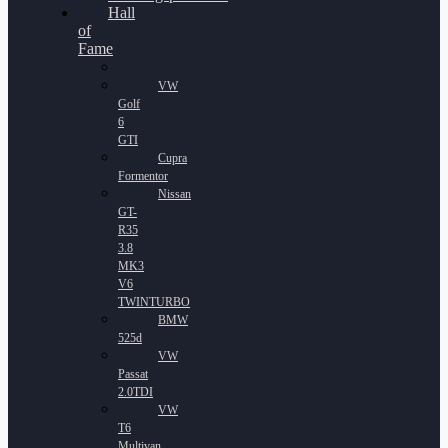
Hall
of
Fame
VW
Golf
6
GTI
Cupra
Formentor
Nissan
GT-
R35
3.8
MK3
V6
TWINTURBO
BMW
525d
VW
Passat
2.0TDI
VW
T6
Multivan