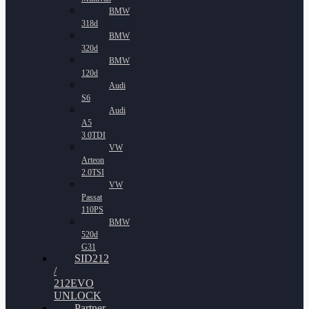
BMW
318d
BMW
320d
BMW
120d
Audi
S6
Audi
A5
3.0TDI
VW
Arteon
2.0TSI
VW
Passat
110PS
BMW
520d
G31
SID212
/
212EVO
UNLOCK
Partner