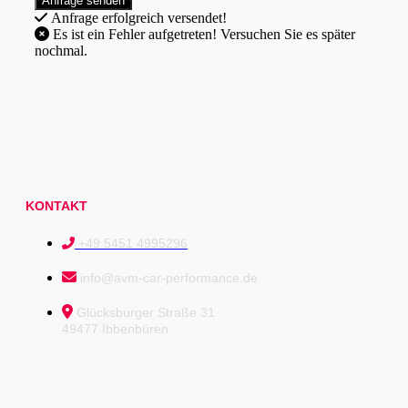
Anfrage erfolgreich versendet!
Es ist ein Fehler aufgetreten! Versuchen Sie es später
nochmal.
KONTAKT
+49 5451 4995296
info@avm-car-performance.de
Glücksburger Straße 31
49477 Ibbenbüren