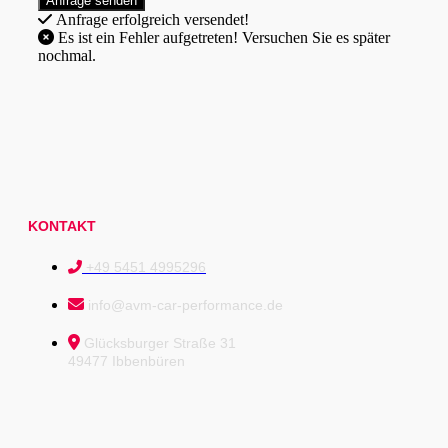
Anfrage erfolgreich versendet!
Es ist ein Fehler aufgetreten! Versuchen Sie es später
nochmal.
KONTAKT
+49 5451 4995296
info@avm-car-performance.de
Glücksburger Straße 31
49477 Ibbenbüren