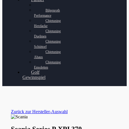
Bilgenroth
Performance
Chiptuning
Herzlacke
Chiptuning
Duelmen
Chiptuning
Schüttorf
Chiptuning
Ahaus
Chiptuning
Emsdetten
Golf
Gewinnspiel
Zurück zur Hersteller-Auswahl
Scania Series P XPI 370