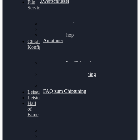
Zweitschlüssel
File
Service
Alientech Kess3
Powergate 4
Alientech Shop
Autotuner
Chiptuning
Konfigurator
Professionelles Chiptuning
für PKWs
Professionelles Chiptuning
für Traktoren & LKW
Softwareoptimierung
FAQ zum Chiptuning
Leistungsmessung
Leistungsprüfstand
Hall
of
Fame
VW Golf 6 GTI
Cupra Formentor