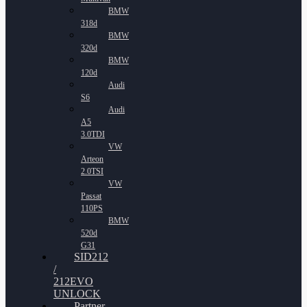
BMW
318d
BMW
320d
BMW
120d
Audi
S6
Audi
A5
3.0TDI
VW
Arteon
2.0TSI
VW
Passat
110PS
BMW
520d
G31
SID212
/
212EVO
UNLOCK
Partner