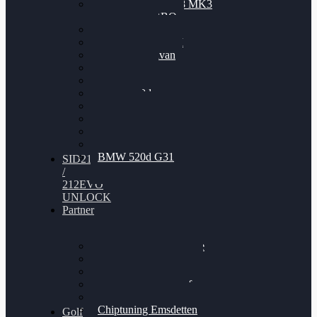
Nissan GT-R35 3.8 MK3
V6 TWINTURBO
BMW 525d
VW Passat 2.0TDI
VW T6 Multivan
BMW 318d
BMW 320d
BMW 120d
Audi S6
Audi A5 3.0TDI
VW Arteon 2.0TSI
VW Passat 110PS
BMW 520d G31
SID212
/
212EVO
UNLOCK
Partner
Bilgenroth Performance
Chiptuning Herzlacke
Chiptuning Duelmen
Chiptuning Schüttorf
Chiptuning Ahaus
Chiptuning Emsdetten
Golf