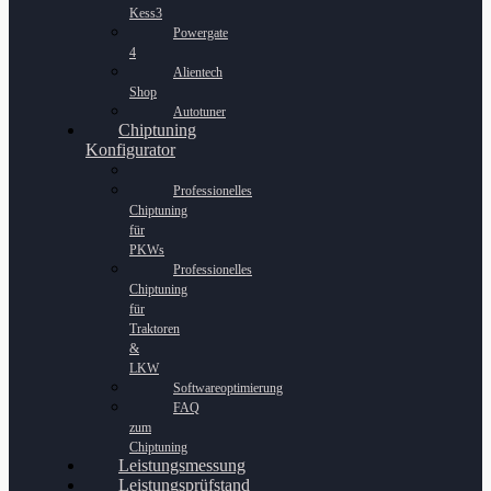
Kess3
Powergate
4
Alientech
Shop
Autotuner
Chiptuning
Konfigurator
Professionelles
Chiptuning
für
PKWs
Professionelles
Chiptuning
für
Traktoren
&
LKW
Softwareoptimierung
FAQ
zum
Chiptuning
Leistungsmessung
Leistungsprüfstand