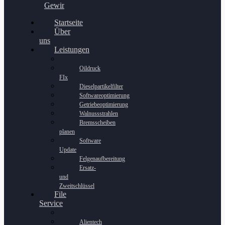
Gewinnspiel
Startseite
Über
uns
Leistungen
Oildruck
FIx
Dieselpartikelfilter
Softwareoptimierung
Getriebeoptimierung
Walnussstrahlen
Bremsscheiben
planen
Software
Update
Felgenaufbereitung
Ersatz-
und
Zweitschlüssel
File
Service
Alientech