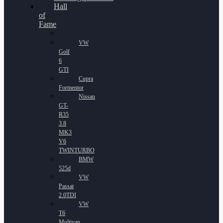
Hall
of
Fame
VW
Golf
6
GTI
Cupra
Formentor
Nissan
GT-
R35
3.8
MK3
V6
TWINTURBO
BMW
525d
VW
Passat
2.0TDI
VW
T6
Multivan