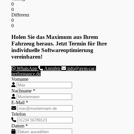
0
0
Differenz
0
0
Holen Sie das Maximum aus Ihrem
Fahrzeug heraus. Jetzt Termin für Ihre
individuelle Softwareoptimierung
vereinbaren!
WhatsApp
Anrufen
info@avm-car-
performance.de
Vorname
Nachname *
E-Mail *
Telefon
Datum *