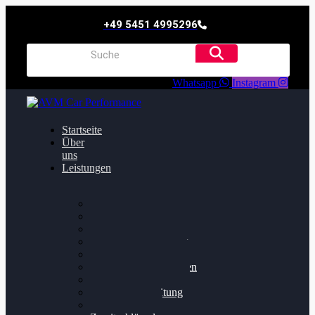
+49 5451 4995296
Whatsapp
Instagram
Startseite
Über
uns
Leistungen
Oildruck FIx
Dieselpartikelfilter
Softwareoptimierung
Getriebeoptimierung
Walnussstrahlen
Bremsscheiben planen
Software Update
Felgenaufbereitung
Ersatz- und