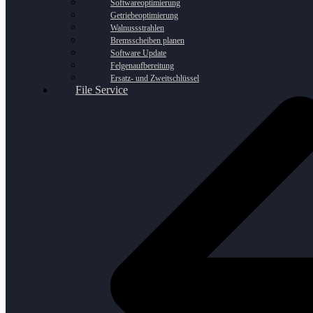
Softwareoptimierung
Getriebeoptimierung
Walnussstrahlen
Bremsscheiben planen
Software Update
Felgenaufbereitung
Ersatz- und Zweitschlüssel
File Service