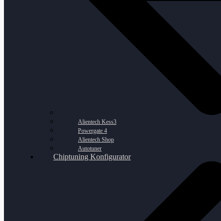
Alientech Kess3
Powergate 4
Alientech Shop
Autotuner
Chiptuning Konfigurator