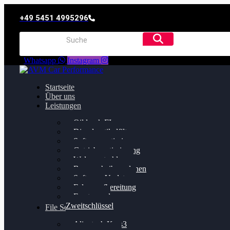
+49 5451 4995296
Whatsapp
Instagram
Startseite
Über uns
Leistungen
Oildruck FIx
Dieselpartikelfilter
Softwareoptimierung
Getriebeoptimierung
Walnussstrahlen
Bremsscheiben planen
Software Update
Felgenaufbereitung
Ersatz- und
Zweitschlüssel
File Service
Alientech Kess3