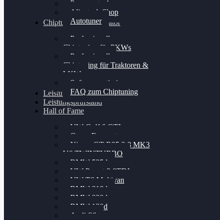
Powergate 4
Alientech Shop
Autotuner
Chiptuning Konfigurator
Professionelles
Chiptuning für PKWs
Professionelles
Chiptuning für Traktoren &
LKW
Softwareoptimierung
FAQ zum Chiptuning
Leistungsmessung
Leistungsprüfstand
Hall of Fame
VW Golf 6 GTI
Cupra Formentor
Nissan GT-R35 3.8 MK3
V6 TWINTURBO
BMW 525d
VW Passat 2.0TDI
VW T6 Multivan
BMW 318d
BMW 320d
BMW 120d
Audi S6