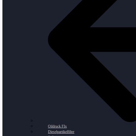
Oildruck FIx
Dieselpartikelfilter