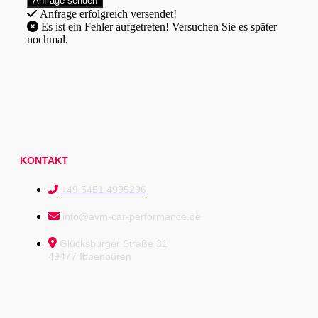
Anfrage erfolgreich versendet!
Es ist ein Fehler aufgetreten! Versuchen Sie es später
nochmal.
KONTAKT
+49 5451 4995296
info@avm-car-performance.de
Glücksburger Straße 31
49477 Ibbenbüren