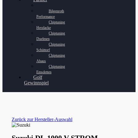
Bilgenroth
Performance
Chiptuning
Herzlacke
Chiptuning
Duelmen
Chiptuning
Schüttorf
Chiptuning
Ahaus
Chiptuning
Emsdetten
Golf
Gewinnspiel
Zurück zur Hersteller-Auswahl
Suzuki DL 1000 V STROM