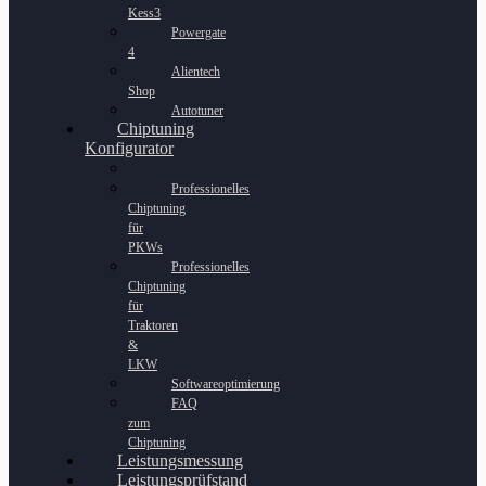
Kess3
Powergate
4
Alientech
Shop
Autotuner
Chiptuning
Konfigurator
Professionelles
Chiptuning
für
PKWs
Professionelles
Chiptuning
für
Traktoren
&
LKW
Softwareoptimierung
FAQ
zum
Chiptuning
Leistungsmessung
Leistungsprüfstand