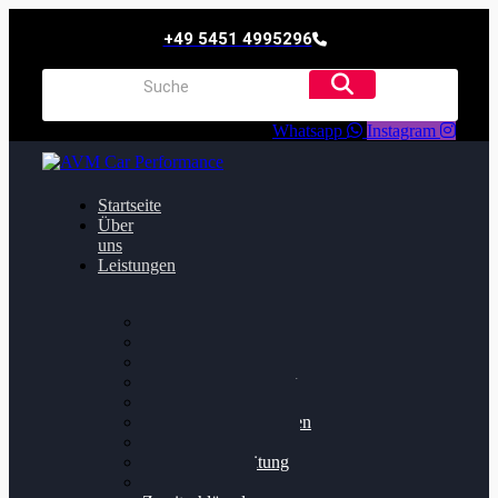
+49 5451 4995296
Whatsapp
Instagram
Startseite
Über
uns
Leistungen
Oildruck FIx
Dieselpartikelfilter
Softwareoptimierung
Getriebeoptimierung
Walnussstrahlen
Bremsscheiben planen
Software Update
Felgenaufbereitung
Ersatz- und