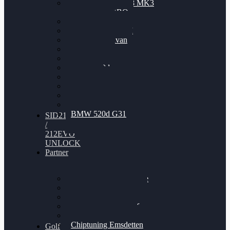
Nissan GT-R35 3.8 MK3
V6 TWINTURBO
BMW 525d
VW Passat 2.0TDI
VW T6 Multivan
BMW 318d
BMW 320d
BMW 120d
Audi S6
Audi A5 3.0TDI
VW Arteon 2.0TSI
VW Passat 110PS
BMW 520d G31
SID212
/
212EVO
UNLOCK
Partner
Bilgenroth Performance
Chiptuning Herzlacke
Chiptuning Duelmen
Chiptuning Schüttorf
Chiptuning Ahaus
Chiptuning Emsdetten
Golf