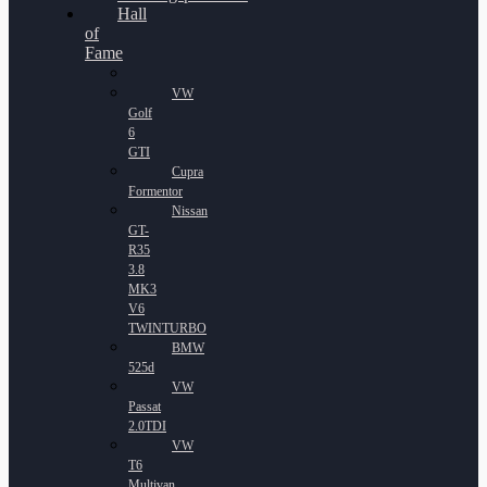
Hall
of
Fame
VW
Golf
6
GTI
Cupra
Formentor
Nissan
GT-
R35
3.8
MK3
V6
TWINTURBO
BMW
525d
VW
Passat
2.0TDI
VW
T6
Multivan