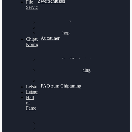
Zweitschlüssel
File
Service
Alientech Kess3
Powergate 4
Alientech Shop
Autotuner
Chiptuning
Konfigurator
Professionelles Chiptuning
für PKWs
Professionelles Chiptuning
für Traktoren & LKW
Softwareoptimierung
FAQ zum Chiptuning
Leistungsmessung
Leistungsprüfstand
Hall
of
Fame
VW Golf 6 GTI
Cupra Formentor