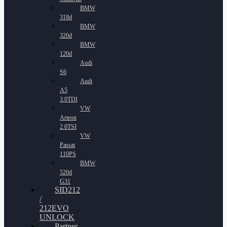
BMW
318d
BMW
320d
BMW
120d
Audi
S6
Audi
A5
3.0TDI
VW
Arteon
2.0TSI
VW
Passat
110PS
BMW
520d
G31
SID212
/
212EVO
UNLOCK
Partner