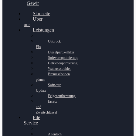
Gewinnspiel
Startseite
Über
uns
Leistungen
Oildruck
FIx
Dieselpartikelfilter
Softwareoptimierung
Getriebeoptimierung
Walnussstrahlen
Bremsscheiben
planen
Software
Update
Felgenaufbereitung
Ersatz-
und
Zweitschlüssel
File
Service
Alientech