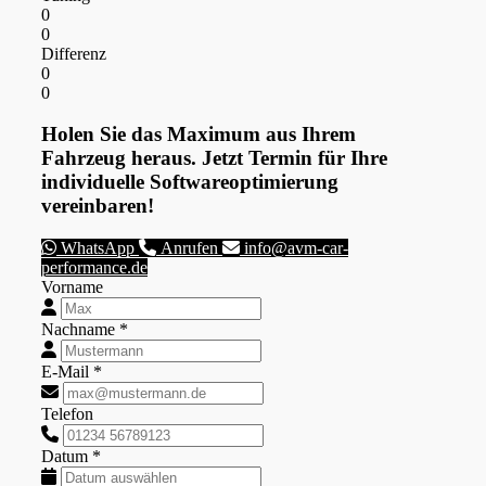
0
0
Differenz
0
0
Holen Sie das Maximum aus Ihrem
Fahrzeug heraus. Jetzt Termin für Ihre
individuelle Softwareoptimierung
vereinbaren!
WhatsApp
Anrufen
info@avm-car-
performance.de
Vorname
Nachname *
E-Mail *
Telefon
Datum *