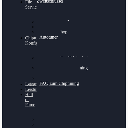
Zweitschlüssel
File
Service
Alientech Kess3
Powergate 4
Alientech Shop
Autotuner
Chiptuning
Konfigurator
Professionelles Chiptuning
für PKWs
Professionelles Chiptuning
für Traktoren & LKW
Softwareoptimierung
FAQ zum Chiptuning
Leistungsmessung
Leistungsprüfstand
Hall
of
Fame
VW Golf 6 GTI
Cupra Formentor