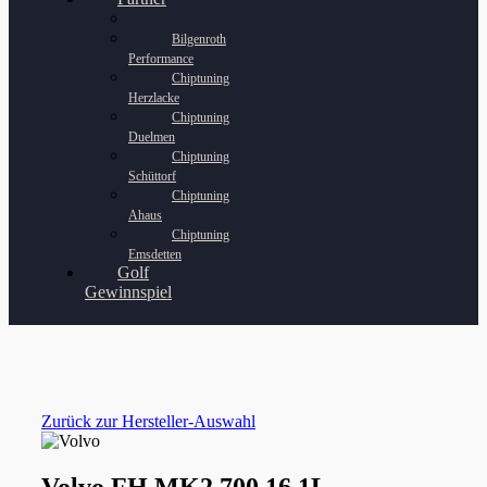
Bilgenroth
Performance
Chiptuning
Herzlacke
Chiptuning
Duelmen
Chiptuning
Schüttorf
Chiptuning
Ahaus
Chiptuning
Emsdetten
Golf
Gewinnspiel
Zurück zur Hersteller-Auswahl
Volvo FH MK2 700 16,1L