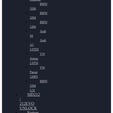
BMW
318d
BMW
320d
BMW
120d
Audi
S6
Audi
A5
3.0TDI
VW
Arteon
2.0TSI
VW
Passat
110PS
BMW
520d
G31
SID212
/
212EVO
UNLOCK
Partner