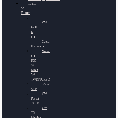
Hall
of
Fame
VW
Golf
6
GTI
Cupra
Formentor
Nissan
GT-
R35
3.8
MK3
V6
TWINTURBO
BMW
525d
VW
Passat
2.0TDI
VW
T6
Multivan