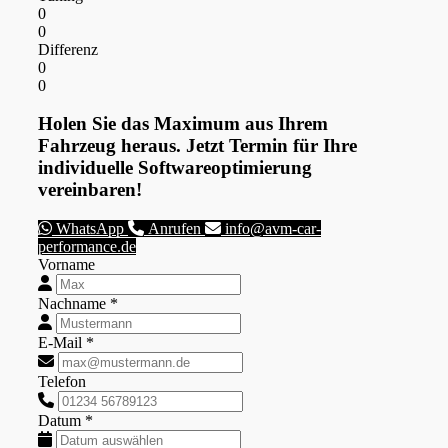
0
0
Differenz
0
0
Holen Sie das Maximum aus Ihrem
Fahrzeug heraus. Jetzt Termin für Ihre
individuelle Softwareoptimierung
vereinbaren!
WhatsApp
Anrufen
info@avm-car-
performance.de
Vorname
Nachname *
E-Mail *
Telefon
Datum *