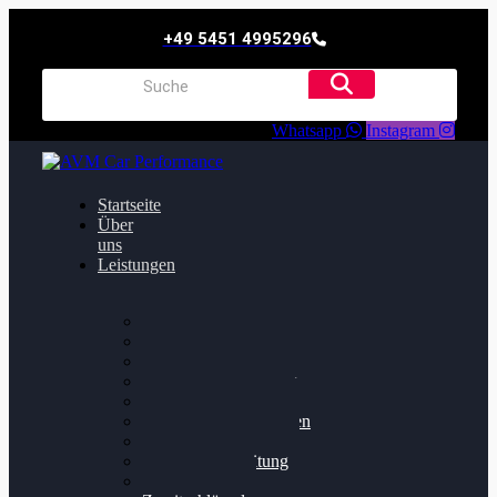
+49 5451 4995296
Whatsapp
Instagram
Startseite
Über
uns
Leistungen
Oildruck FIx
Dieselpartikelfilter
Softwareoptimierung
Getriebeoptimierung
Walnussstrahlen
Bremsscheiben planen
Software Update
Felgenaufbereitung
Ersatz- und