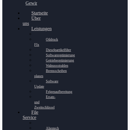
Gewinnspiel
Startseite
Über
uns
Leistungen
Oildruck
FIx
Dieselpartikelfilter
Softwareoptimierung
Getriebeoptimierung
Walnussstrahlen
Bremsscheiben
planen
Software
Update
Felgenaufbereitung
Ersatz-
und
Zweitschlüssel
File
Service
Alientech