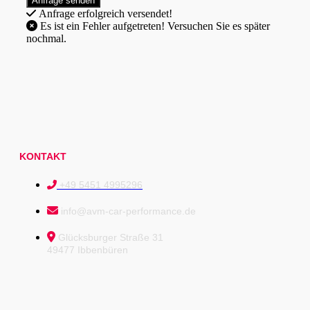
Anfrage erfolgreich versendet!
Es ist ein Fehler aufgetreten! Versuchen Sie es später
nochmal.
KONTAKT
+49 5451 4995296
info@avm-car-performance.de
Glücksburger Straße 31
49477 Ibbenbüren