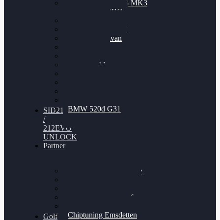
Nissan GT-R35 3.8 MK3
V6 TWINTURBO
BMW 525d
VW Passat 2.0TDI
VW T6 Multivan
BMW 318d
BMW 320d
BMW 120d
Audi S6
Audi A5 3.0TDI
VW Arteon 2.0TSI
VW Passat 110PS
BMW 520d G31
SID212
/
212EVO
UNLOCK
Partner
Bilgenroth Performance
Chiptuning Herzlacke
Chiptuning Duelmen
Chiptuning Schüttorf
Chiptuning Ahaus
Chiptuning Emsdetten
Golf