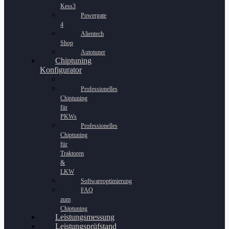
Kess3
Powergate
4
Alientech
Shop
Autotuner
Chiptuning
Konfigurator
Professionelles
Chiptuning
für
PKWs
Professionelles
Chiptuning
für
Traktoren
&
LKW
Softwareoptimierung
FAQ
zum
Chiptuning
Leistungsmessung
Leistungsprüfstand